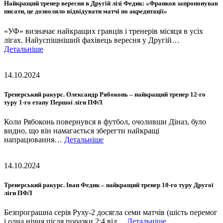
Найкращий тренер вересня в Другій лізі Федик: «Франков запропонував
писати, це дозволяло відвідувати матчі по акредитації»
«УФ» визначає найкращих гравців і тренерів місяця в усіх
лігах. Найуспішніший фахівець вересня у Другій…
Детальніше
14.10.2024
Тренерський ракурс. Олександр Рябоконь – найкращий тренер 12-го
туру 1-го етапу Першої ліги ПФЛ
Коли Рябоконь повернувся в футбол, очоливши Діназ, було
видно, що він намагається зберегти найкращі
напрацювання…
Детальніше
14.10.2024
Тренерський ракурс. Іван Федик – найкращий тренер 10-го туру Другої
ліги ПФЛ
Безпрограшна серія Руху-2 досягла семи матчів (шість перемог
і одна нічия після поразки 2:4 від…
Детальніше