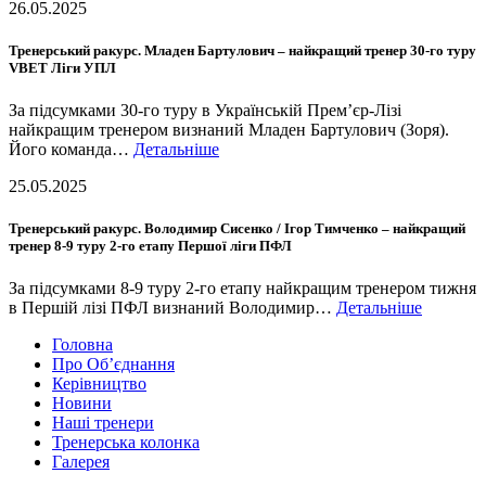
26.05.2025
Тренерський ракурс. Младен Бартулович – найкращий тренер 30-го туру
VBET Ліги УПЛ
За підсумками 30-го туру в Українській Прем’єр-Лізі
найкращим тренером визнаний Младен Бартулович (Зоря).
Його команда…
Детальніше
25.05.2025
Тренерський ракурс. Володимир Сисенко / Ігор Тимченко – найкращий
тренер 8-9 туру 2-го етапу Першої ліги ПФЛ
За підсумками 8-9 туру 2-го етапу найкращим тренером тижня
в Першій лізі ПФЛ визнаний Володимир…
Детальніше
Головна
Про Об’єднання
Керівництво
Новини
Наші тренери
Тренерська колонка
Галерея