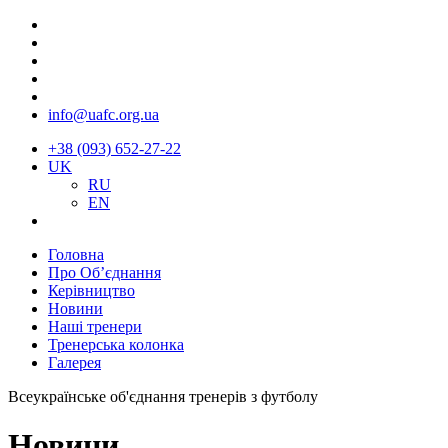
info@uafc.org.ua
+38 (093) 652-27-22
UK
RU
EN
Головна
Про Об’єднання
Керівництво
Новини
Наші тренери
Тренерська колонка
Галерея
Всеукраїнське об'єднання тренерів з футболу
Новини