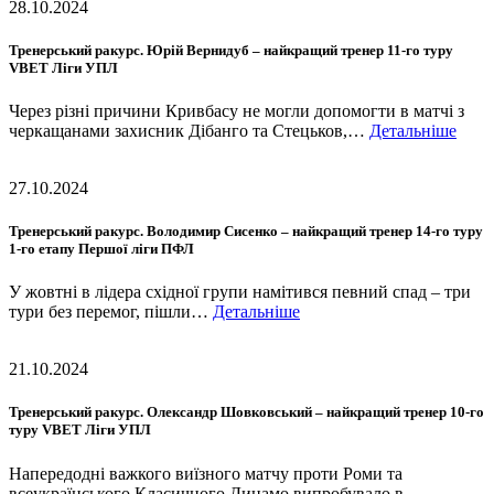
28.10.2024
Тренерський ракурс. Юрій Вернидуб – найкращий тренер 11-го туру
VBET Ліги УПЛ
Через різні причини Кривбасу не могли допомогти в матчі з
черкащанами захисник Дібанго та Стецьков,…
Детальніше
27.10.2024
Тренерський ракурс. Володимир Сисенко – найкращий тренер 14-го туру
1-го етапу Першої ліги ПФЛ
У жовтні в лідера східної групи намітився певний спад – три
тури без перемог, пішли…
Детальніше
21.10.2024
Тренерський ракурс. Олександр Шовковський – найкращий тренер 10-го
туру VBET Ліги УПЛ
Напередодні важкого виїзного матчу проти Роми та
всеукраїнського Класичного Динамо випробувало в