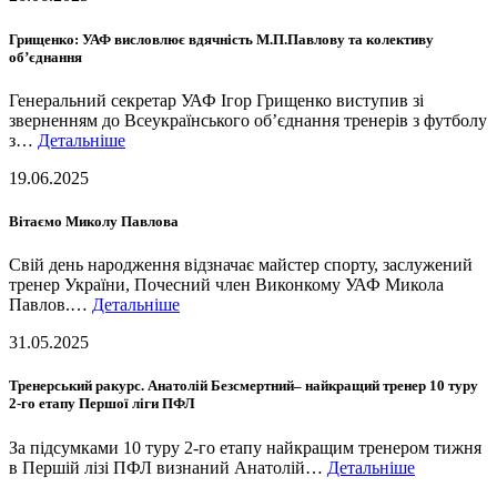
Грищенко: УАФ висловлює вдячність М.П.Павлову та колективу
об’єднання
Генеральний секретар УАФ Ігор Грищенко виступив зі
зверненням до Всеукраїнського об’єднання тренерів з футболу
з…
Детальніше
19.06.2025
Вітаємо Миколу Павлова
Свій день народження відзначає майстер спорту, заслужений
тренер України, Почесний член Виконкому УАФ Микола
Павлов.…
Детальніше
31.05.2025
Тренерський ракурс. Анатолій Безсмертний– найкращий тренер 10 туру
2-го етапу Першої ліги ПФЛ
За підсумками 10 туру 2-го етапу найкращим тренером тижня
в Першій лізі ПФЛ визнаний Анатолій…
Детальніше