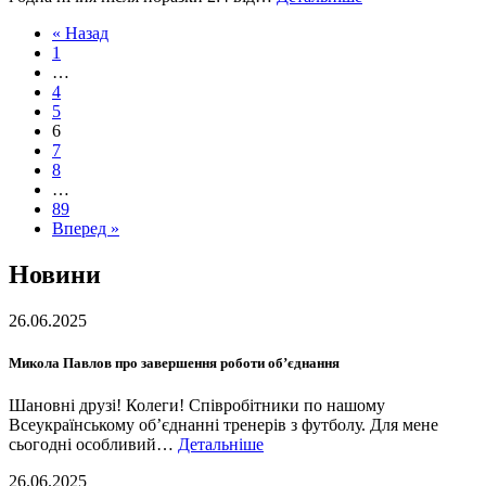
« Назад
1
…
4
5
6
7
8
…
89
Вперед »
Новини
26.06.2025
Микола Павлов про завершення роботи об’єднання
Шановні друзі! Колеги! Співробітники по нашому
Всеукраїнському об’єднанні тренерів з футболу. Для мене
сьогодні особливий…
Детальніше
26.06.2025