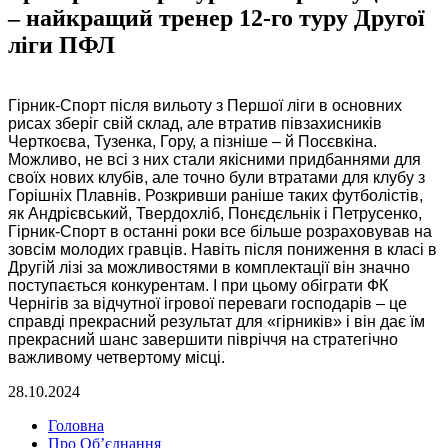
– найкращий тренер 12-го туру Другої
ліги ПФЛ
Гірник-Спорт після вильоту з Першої ліги в основних
рисах зберіг свій склад, але втратив півзахисників
Черткоєва, Тузенка, Гору, а пізніше – й Посєвкіна.
Можливо, не всі з них стали якісними придбаннями для
своїх нових клубів, але точно були втратами для клубу з
Горішніх Плавнів. Розкривши раніше таких футболістів,
як Андрієвський, Твердохліб, Понєдєльнік і Петрусенко,
Гірник-Спорт в останні роки все більше розраховував на
зовсім молодих гравців. Навіть після пониження в класі в
Другій лізі за можливостями в комплектації він значно
поступається конкурентам. І при цьому обіграти ФК
Чернігів за відчутної ігрової переваги господарів – це
справді прекрасний результат для «гірників» і він дає їм
прекрасний шанс завершити півріччя на стратегічно
важливому четвертому місці.
28.10.2024
Головна
Про Об’єднання