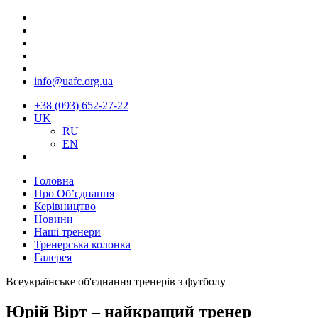
info@uafc.org.ua
+38 (093) 652-27-22
UK
RU
EN
Головна
Про Об’єднання
Керівництво
Новини
Наші тренери
Тренерська колонка
Галерея
Всеукраїнське об'єднання тренерів з футболу
Юрій Вірт – найкращий тренер