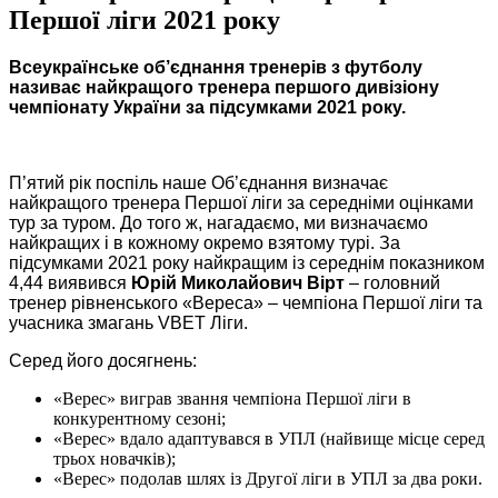
Першої ліги 2021 року
Всеукраїнське об’єднання тренерів з футболу
називає найкращого тренера першого дивізіону
чемпіонату України за підсумками 2021 року.
П’ятий рік поспіль наше Об’єднання визначає
найкращого тренера Першої ліги за середніми оцінками
тур за туром. До того ж, нагадаємо, ми визначаємо
найкращих і в кожному окремо взятому турі. За
підсумками 2021 року найкращим із середнім показником
4,44 виявився
Юрій Миколайович Вірт
– головний
тренер рівненського «Вереса» – чемпіона Першої ліги та
учасника змагань VBET Ліги.
Серед його досягнень:
«Верес» виграв звання чемпіона Першої ліги в
конкурентному сезоні;
«Верес» вдало адаптувався в УПЛ (найвище місце серед
трьох новачків);
«Верес» подолав шлях із Другої ліги в УПЛ за два роки.