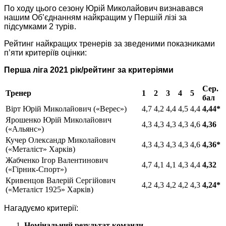
По ходу цього сезону Юрій Миколайович визнавався
нашим Об’єднанням найкращим у Першій лізі за
підсумками 2 турів.
Рейтинг найкращих тренерів за зведеними показниками
п’яти критеріїв оцінки:
Перша ліга 2021 рік/рейтинг за критеріями
Сер.
Тренер
1
2
3
4
5
бал
Вірт Юрій Миколайович («Верес»)
4,7
4,2
4,4
4,5
4,4
4,44*
Ярошенко Юрій Миколайович
4,3
4,3
4,3
4,3
4,6
4,36
(«Альянс»)
Кучер Олександр Миколайович
4,3
4,3
4,3
4,3
4,6
4,36*
(«Металіст» Харків)
Жабченко Ігор Валентинович
4,7
4,1
4,1
4,3
4,4
4,32
(«Гірник-Спорт»)
Кривенцов Валерій Сергійович
4,2
4,3
4,2
4,2
4,3
4,24*
(«Металіст 1925» Харків)
Нагадуємо критерії:
Номінальний результат команди