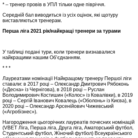
* – тренер провів в УПЛ тільки одне півріччя.
Середній бал виводиться із усіх оцінок, які щотуру
виставляються тренерам.
Перша ліга 2021 рік/найкращі тренери за турами
У таблиці подані тури, коли тренери визнавалися
найкращими нашим Об’єднанням.
* * *
Лауреатами номінації Найкращому тренеру Першої ліги
ставали: в 2017 році – Олександр Дмитрович Рябоконь
(«Десна» із Чернігова), в 2018 році – Руслан
Володимирович Костишин («Колос» із Ковалівки), в 2019
році – Сергій Іванович Ковалець («Оболонь» із Києва), в
2020 році ‒ Олександр Арсенійович Чижевський
(«Агробізнес»).
Нагородження цьогорічних лауреатів почесних номінацій
(VBET Ліга, Перша ліга, Друга ліга, Аматорський футбол,
Студентський футбол, Жіночий футбол) Всеукраїнського