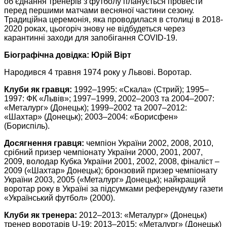
об’єднання тренерів з футболу планується провести
перед першими матчами весняної частини сезону.
Традиційна церемонія, яка проводилася в столиці в 2018-
2020 роках, цьогоріч знову не відбудеться через
карантинні заходи для запобігання COVID-19.
Біографічна довідка: Юрій Вірт
Народився 4 травня 1974 року у Львові. Воротар.
Клуби як гравця:
1992–1995: «Скала» (Стрий); 1995–
1997: ФК «Львів»; 1997–1999, 2002–2003 та 2004–2007:
«Металург» (Донецьк); 1999–2002 та 2007–2012:
«Шахтар» (Донецьк); 2003–2004: «Борисфен»
(Бориспіль).
Досягнення гравця:
чемпіон України 2002, 2008, 2010,
срібний призер чемпіонату України 2000, 2001, 2007,
2009, володар Кубка України 2001, 2002, 2008, фіналіст ‒
2009 («Шахтар» Донецьк); бронзовий призер чемпіонату
України 2003, 2005 («Металург» Донецьк); найкращий
воротар року в Україні за підсумками референдуму газети
«Український футбол» (2000).
Клуби як тренера:
2012–2013: «Металург» (Донецьк)
тренер воротарів U-19; 2013–2015: «Металург» (Донецьк)