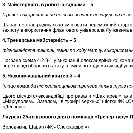
3. Майстерність в роботі з кадрами – 5
(гравці, використані не на своїх звичних позиціях та неспо
Шаран не став радикально змінювати переможний стартови
захисту, використання флангового універсала Лучкевича в
4. Тренерська майстерність – 5
(різноманіття тактик, зміни по ходу матчу, використан
Награна схема 4-2-3-1 у виконанні олександрійської коман
перехід від оборони в атаку, а зміни по ходу матчу відбув
5. Накопичувальний критерій – 4
(якщо команда під керівництвом тренера кілька турів по
Цього місяця олександрійці програвали «Шахтареві», але
«Маріуполем». Загалом, і в турнірі верхньої шістки ФК «О
«Десною».
Лауреат 25-го ігрового дня в номінації «Тренер туру» П
Володимир Шаран (ФК «Олександрія»)