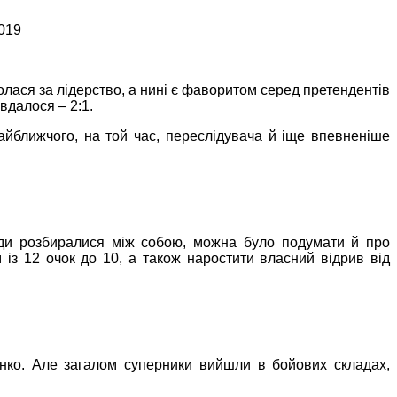
2019
олася за лідерство, а нині є фаворитом серед претендентів
вдалося – 2:1.
айближчого, на той час, переслідувача й іще впевненіше
анди розбиралися між собою, можна було подумати й про
із 12 очок до 10, а також наростити власний відрив від
енко. Але загалом суперники вийшли в бойових складах,