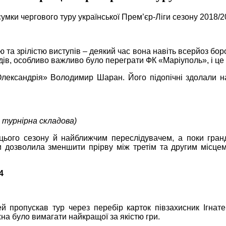
сумки чергового туру української Прем’єр-Ліги сезону 2018/
 та зрілістю виступів – деякий час вона навіть всерйоз бор
ндів, особливо важливо було переграти ФК «Маріуполь», і це 
Олександрія»
Володимир Шаран. Його підопічні здолали н
й турнірна складова)
 цього сезону й найближчим переслідувачем, а поки гр
 дозволила зменшити прірву між третім та другим місцем 
4
й пропускав тур через перебір карток півзахисник Ігнат
а було вимагати найкращої за якістю гри.