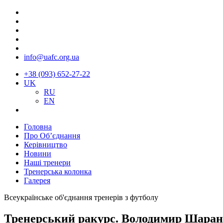
info@uafc.org.ua
+38 (093) 652-27-22
UK
RU
EN
Головна
Про Об’єднання
Керівництво
Новини
Наші тренери
Тренерська колонка
Галерея
Всеукраїнське об'єднання тренерів з футболу
Тренерський ракурс. Володимир Шаран