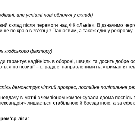
дівані, але успішні нові обличчя у складі)
й склад після перемоги над ФК «Львів». Відзначимо черг
ище по краю в зв’язці з Пашаєвим, а також єдину рокіровку
ня людського фактору)
ди гарантує надійність в обороні, швидкі та досить добре 
аються по позиції – є, радше, направленими на утримання те
спіль демонструє чіткий прогрес, постійне поліпшення ре
 невдачу в матчі з чемпіоном компенсували двома поспіль
лександрія» лишається стабільною й боєздатною, а за ефекти
рем’єр-ліги: