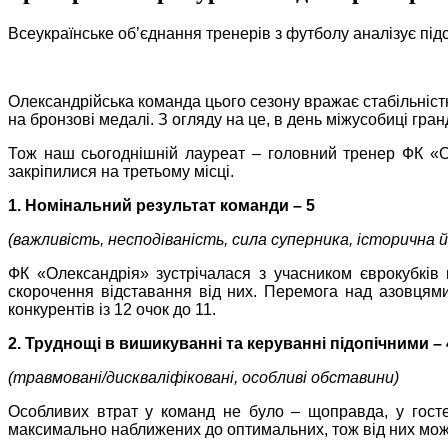
Всеукраїнське об’єднання тренерів з футболу аналізує під
Олександрійська команда цього сезону вражає стабільністю
на бронзові медалі. З огляду на це, в день міжусобиці гра
Тож наш сьогоднішній лауреат – головний тренер ФК «
закріпилися на третьому місці.
1. Номінальний результат команди – 5
(важливість, несподіваність, сила суперника, історична 
ФК «Олександрія» зустрічалася з учасником єврокубків
скорочення відставання від них. Перемога над азовцями
конкурентів із 12 очок до 11.
2. Труднощі в вишикуванні та керуванні підопічними – 
(травмовані/дискваліфіковані, особливі обставини)
Особливих втрат у команд не було – щоправда, у госте
максимально наближених до оптимальних, тож від них можн