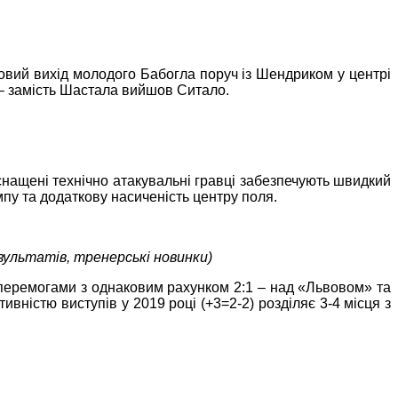
овий вихід молодого Бабогла поруч із Шендриком у центрі
 – замість Шастала вийшов Ситало.
оснащені технічно атакувальні гравці забезпечують швидкий
мпу та додаткову насиченість центру поля.
зультатів, тренерські новинки)
 перемогами з однаковим рахунком 2:1 – над «Львовом» та
вністю виступів у 2019 році (+3=2-2) розділяє 3-4 місця з