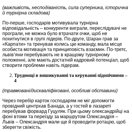
(важливість, несподіваність, сила суперника, історична
й турнірна складова)
По-перше, господарів мотивувала турнірна
відповідальність – конкуренти виграли, переслідувачі не
програли, не можна було втрачати очки, щоб не
похитнутися в групі лідерів. По-друге, Шаран грав за
«Карпати» та тренував колись цю команду, мала місце
особиста мотивація та принциповість взаємин. По-третє,
львів’яни перебувають не в кращому турнірному
положенні, але мають достатній кадровий потенціал, щоб
створити проблеми навіть лідерам.
Труднощі в вишикуванні та керуванні підопічними –
4
(травмовані/дискваліфіковані, особливі обставини)
Через перебір карток господарям не міг допомогти
провідний центрхав Банада, а у гостей в лазареті
перебував форвард Гуцуляк. При цьому олександрійці на
фоні втоми та переїзду за маршрутом Олександрія –
Львів – Олександрія мали ще й проводити ротацію, щоб
зберегти свіжість.