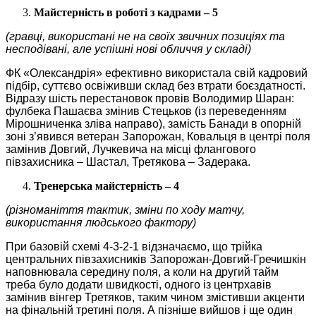
Майстерність в роботі з кадрами – 5
(гравці, використані не на своїх звичних позиціях та
несподівані, але успішні нові обличчя у складі)
ФК «Олександрія» ефективно використала свій кадровий
підбір, суттєво освіживши склад без втрати боєздатності.
Відразу шість перестановок провів Володимир Шаран:
фулбека Пашаєва змінив Стецьков (із переведенням
Мірошниченка зліва направо), замість Банади в опорній
зоні з’явився ветеран Запорожан, Ковальця в центрі поля
замінив Довгий, Лучкевича на місці флангового
півзахисника – Шастал, Третякова – Задерака.
Тренерська майстерність – 4
(різноманіття тактик, зміни по ходу матчу,
використання людського фактору)
При базовій схемі 4-3-2-1 відзначаємо, що трійка
центральних півзахисників Запорожан-Довгий-Гречишкін
наповнювала середину поля, а коли на другий тайм
треба було додати швидкості, одного із центрхавів
замінив вінгер Третяков, таким чином змістивши акценти
на фінальній третині поля. А пізніше вийшов і ще один