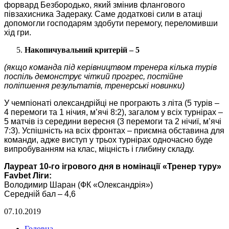
форвард Безбородько, який змінив флангового
півзахисника Задераку. Саме додаткові сили в атаці
допомогли господарям здобути перемогу, переломивши
хід гри.
Накопичувальний критерій – 5
(якщо команда під керівництвом тренера кілька турів
поспіль демонструє чіткий прогрес, постійне
поліпшення результатів, тренерські новинки)
У чемпіонаті олександрійці не програють з літа (5 турів –
4 перемоги та 1 нічия, м’ячі 8:2), загалом у всіх турнірах –
5 матчів із середини вересня (3 перемоги та 2 нічиї, м’ячі
7:3). Успішність на всіх фронтах – приємна обставина для
команди, адже виступ у трьох турнірах одночасно буде
випробуванням на клас, міцність і глибину складу.
Лауреат 10-го ігрового дня в номінації «Тренер туру»
Favbet
Ліги:
Володимир Шаран (ФК «Олександрія»)
Середній бал – 4,6
07.10.2019
Головна