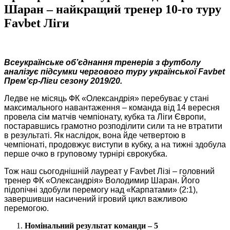
Шаран – найкращий тренер 10-го туру
Favbet Ліги
Всеукраїнське об’єднання тренерів з футболу
аналізує підсумки чергового туру української Favbet
Прем’єр-Ліги сезону 2019/20.
Ледве не місяць ФК «Олександрія» перебуває у стані
максимального навантаження – команда від 14 вересня
провела сім матчів чемпіонату, кубка та Ліги Європи,
постаравшись грамотно розподілити сили та не втратити
в результаті. Як наслідок, вона йде четвертою в
чемпіонаті, продовжує виступи в кубку, а на тижні здобула
перше очко в груповому турнірі єврокубка.
Тож наш сьогоднішній лауреат у Favbet Лізі – головний
тренер ФК «Олександрія» Володимир Шаран. Його
підопічні здобули перемогу над «Карпатами» (2:1),
завершивши насичений ігровий цикл важливою
перемогою.
Номінальний результат команди – 5