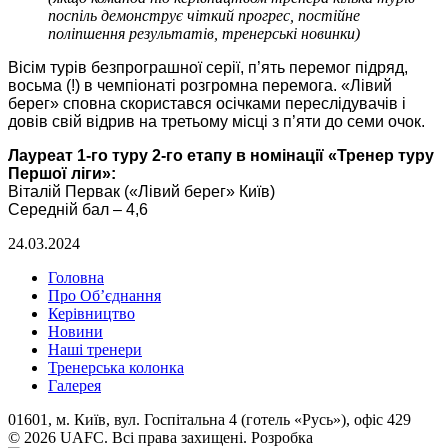
поспіль демонструє чіткий прогрес, постійне
поліпшення результатів, тренерські новинки)
Вісім турів безпрограшної серії, п’ять перемог підряд,
восьма (!) в чемпіонаті розгромна перемога. «Лівий
берег» сповна скористався осічками переслідувачів і
довів свій відрив на третьому місці з п’яти до семи очок.
Лауреат 1-го туру 2-го етапу в номінації «Тренер туру
Першої ліги»:
Віталій Первак («Лівий берег» Київ)
Середній бал – 4,6
24.03.2024
Головна
Про Об’єднання
Керівництво
Новини
Наші тренери
Тренерська колонка
Галерея
01601, м. Київ, вул. Госпітальна 4 (готель «Русь»), офіс 429
© 2026 UAFC. Всі права захищені.
Розробка