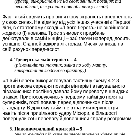
(гравці, використані не на своїх звичних позиціях та
несподівані, але успішні нові обличчя у складі)
Факт, який свідчить про виняткову зіграність і впевненість
у своїх силах. На відміну від усіх інших учасників Першої
ліги, в стартовому складі «Лівого берега» не знайшлося
жодного (!) новачка. Троє з зимових придбань
дебютували в самій кінцівці – забігаючи наперед, досить
успішно. Сіднней відкрив лік голам, Мисик записав на
свій рахунок перед-асист.
Тренерська майстерність – 4
(різноманіття тактик, зміни по ходу матчу,
використання людського фактору)
«Лівий берег» використовував тактичну схему 4-2-3-1,
проте висока середня позиція вінгерів і атакувального
півзахисника постійно давала йому перевагу в швидких
атаках. Пристосовуючись у першому таймі до поля та
суперників, гості повели перед відпочинком після
стандарту. В другому таймі не втратили керунок гри
навіть після прицільного удару Місюри, в більшості
повернули собі перевагу й довершили справу розгромом.
Накопичувальний критерій – 5
(якщо команда під керівництвом тренера кілька турів