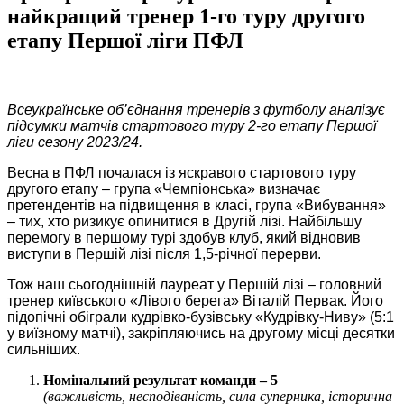
найкращий тренер 1-го туру другого
етапу Першої ліги ПФЛ
Всеукраїнське об’єднання тренерів з футболу аналізує
підсумки матчів стартового туру 2-го етапу Першої
ліги
сезону 2023/24.
Весна в ПФЛ почалася із яскравого стартового туру
другого етапу – група «Чемпіонська» визначає
претендентів на підвищення в класі, група «Вибування»
– тих, хто ризикує опинитися в Другій лізі. Найбільшу
перемогу в першому турі здобув клуб, який відновив
виступи в Першій лізі після 1,5-річної перерви.
Тож наш сьогоднішній лауреат у Першій лізі – головний
тренер київського «Лівого берега» Віталій Первак. Його
підопічні обіграли кудрівко-бузівську «Кудрівку-Ниву» (5:1
у виїзному матчі), закріпляючись на другому місці десятки
сильніших.
Номінальний результат команди – 5
(важливість, несподіваність, сила суперника, історична