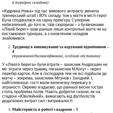
й турнірна складова)
«Кудрівка-Нива» під час зимового антракту змінила
тренерський штаб і 80% складу, тож у матчі в місті-герої
Буча сподівалася на гарну прем’єру. Суперник
небезпечний, до того ж, таїв сюрпризи – з бузівчанами
«Лівий берег» грав раніше лише контрольні матчі чи на
виставкових турнірах, а з оновленим складом
знайомився.
Труднощі в вишикуванні та керуванні підопічними –
4
(травмовані/дискваліфіковані, особливі обставини)
У «Лівого берега» були втрати – захисник Андрієшин не
міг зіграти через травму, півзахисник М.Когут – через
перебір карток. Але в господарів теж не всі підійшли до
матчу – зокрема, захисники Мігунов і Західний. І,
найголовніше, гості мали величезну перевагу в
зіграності. Окремо згадаємо, що ранньої весни гостро
стоїть проблема полів. Навіть добротні газони, як на
стадіоні «Ювілейний», вимагають від футболістів
додаткових витрат сил і витривалості.
Майстерність в роботі з кадрами – 5