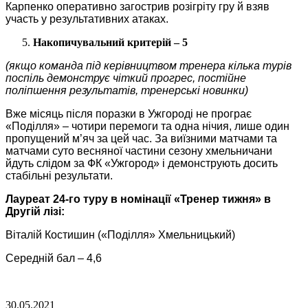
Карпенко оперативно загострив розігріту гру й взяв
участь у результативних атаках.
Накопичувальний критерій – 5
(якщо команда під керівництвом тренера кілька турів
поспіль демонструє чіткий прогрес, постійне
поліпшення результатів, тренерські новинки)
Вже місяць після поразки в Ужгороді не програє
«Поділля» – чотири перемоги та одна нічия, лише один
пропущений м’яч за цей час. За виїзними матчами та
матчами суто весняної частини сезону хмельничани
йдуть слідом за ФК «Ужгород» і демонструють досить
стабільні результати.
Лауреат 24-го туру в номінації «Тренер тижня» в
Другій лізі:
Віталій Костишин («Поділля» Хмельницький)
Середній бал – 4,6
30.05.2021