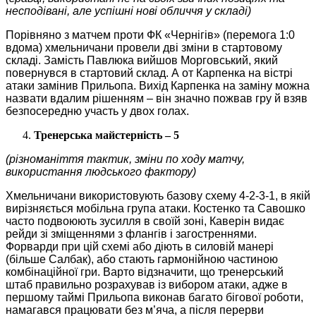
несподівані, але успішні нові обличчя у складі)
Порівняно з матчем проти ФК «Чернігів» (перемога 1:0
вдома) хмельничани провели дві зміни в стартовому
складі. Замість Павлюка вийшов Морговський, який
повернувся в стартовий склад. А от Карпенка на вістрі
атаки замінив Прильопа. Вихід Карпенка на заміну можна
назвати вдалим рішенням – він значно пожвав гру й взяв
безпосередню участь у двох голах.
Тренерська майстерність – 5
(різноманіття тактик, зміни по ходу матчу,
використання людського фактору)
Хмельничани використовують базову схему 4-2-3-1, в якій
вирізняється мобільна група атаки. Костенко та Савошко
часто подвоюють зусилля в своїй зоні, Каверін видає
рейди зі зміщеннями з флангів і загостреннями.
Форварди при цій схемі або діють в силовій манері
(більше Салбак), або стають гармонійною частиною
комбінаційної гри. Варто відзначити, що тренерський
штаб правильно розрахував із вибором атаки, адже в
першому таймі Прильопа виконав багато бігової роботи,
намагався працювати без м’яча, а після перерви