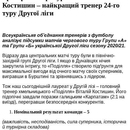
Костишин – найкращий тренер 24-го
туру Другої ліги
Всеукраїнське об’єднання тренерів з футболу
аналізує підсумки матчів чергового
туру Групи «А»
та Групи «Б» української Другої ліги
сезону 2020/21.
Відразу два центральних матчі туру були в північно-
західній групі Другої ліги. І якщо в Дунаївцях нічия
закрутила інтригу, то «Поділля» створило підґрунтя для
максимальної вигоди від очного матчу своїх суперників,
вигравши в Бурштині та зрівнявшись з лідером.
Тож наш сьогоднішній лауреат у Другій лізі – головний
тренер хмельницького «Поділля» Віталій Костишин. Його
підопічні завдали поразки галицьким «Карпатам» (2:1 на
виїзді), перегравши безпосередніх конкурентів.
Номінальний результат команди – 5
(важливість, несподіваність, сила суперника, історична
й турнірна складова)