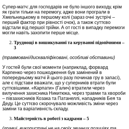
Супер-матч: для господарів не було іншого виходу, крім
як грати тільки на перемогу, адже вони програли в
Хмельницькому в першому колі (зараз очні зустрічі –
перший фактор при рівності очок), а також суттєво
відстали від першої трійки. А от гості в випадку перемоги
могли навіть захопити перше місце.
Труднощі в вишикуванні та керуванні підопічними –
3
(травмовані/дискваліфіковані, особливі обставини)
У гостей були свої моменти (наприклад, форвард
Карпенко через пошкодження був замінений в
попередньому матчі й цього разу починав гру в запасі),
але є підстави вважати, що у суперників втрати були
суттєвішими. «Карпати» (Галич) втратили через
вилучення захисника Никитюка, через травми та хвороби
– півзахисників Козака та Патанеллі, нападників Бея та
Деду. Це суттєво скорочувало можливість зміни через
заміни та варіативність складу.
Майстерність в роботі з кадрами – 5
(гравці, використані не на своїх звичних позиціях та