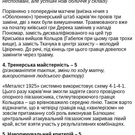
несподівані, але успішні нові обличчя у складі)
Порівняно з попереднім матчем (виїзна нічия з
«Оболонню») тренерський штаб харків’ян провів три
заміни, дві з яких були вимушеними. Травмованого вже
на початку київської гри Дерека замінив у нападі
Пономар, замість дискваліфікованого на цей тур
Криськіва вийшов Кольцов (Габелок при цьому грав трохи
вище), а замість Ткачука в центрі захисту – молодий
Цвіренко. До речі, під кінець гри цього гравця довелося
замінити через травму.
4. Тренерська майстерність – 5
(різноманіття тактик, зміни по ходу матчу,
використання людського фактору)
«Металіст 1925» системно використовує схему 4-1-4-1.
Цього разу харків’яни змогли задіяти свого провідного
опорного півзахисника, стилеутворюючого гравця
Кольцова – що врівноважило середню лінію. Також варто
відзначити, що в четвірці гравців над «хвилерізом» не
зовсім притаманну собі роль виконував Батюшин:
центральний атакувальний півзахисник закривав лівий
край, встиг взяти участь у результативних комбінаціях.
5. Накопичувальний критерій – 5