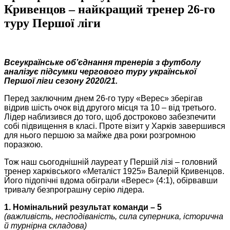
Кривенцов – найкращий тренер 26-го
туру Першої ліги
Всеукраїнське об’єднання тренерів з футболу
аналізує підсумки чергового туру української
Першої ліги сезону 2020/21.
Перед заключним днем 26-го туру «Верес» зберігав
відрив шість очок від другого місця та 10 – від третього.
Лідер наблизився до того, щоб достроково забезпечити
собі підвищення в класі. Проте візит у Харків завершився
для нього першою за майже два роки розгромною
поразкою.
Тож наш сьогоднішній лауреат у Першій лізі – головний
тренер харківського «Металіст 1925» Валерій Кривенцов.
Його підопічні вдома обіграли «Верес» (4:1), обірвавши
тривалу безпрограшну серію лідера.
1. Номінальний результат команди – 5
(важливість, несподіваність, сила суперника, історична
й турнірна складова)