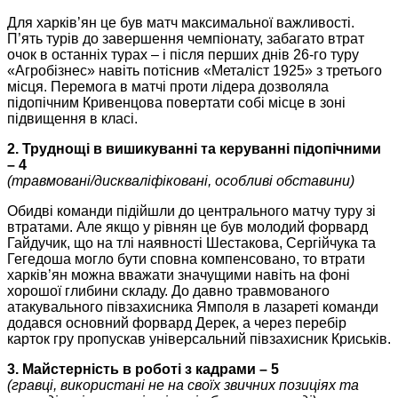
Для харків’ян це був матч максимальної важливості.
П’ять турів до завершення чемпіонату, забагато втрат
очок в останніх турах – і після перших днів 26-го туру
«Агробізнес» навіть потіснив «Металіст 1925» з третього
місця. Перемога в матчі проти лідера дозволяла
підопічним Кривенцова повертати собі місце в зоні
підвищення в класі.
2. Труднощі в вишикуванні та керуванні підопічними
– 4
(травмовані/дискваліфіковані, особливі обставини)
Обидві команди підійшли до центрального матчу туру зі
втратами. Але якщо у рівнян це був молодий форвард
Гайдучик, що на тлі наявності Шестакова, Сергійчука та
Гегедоша могло бути сповна компенсовано, то втрати
харків’ян можна вважати значущими навіть на фоні
хорошої глибини складу. До давно травмованого
атакувального півзахисника Ямполя в лазареті команди
додався основний форвард Дерек, а через перебір
карток гру пропускав універсальний півзахисник Криськів.
3. Майстерність в роботі з кадрами – 5
(гравці, використані не на своїх звичних позиціях та