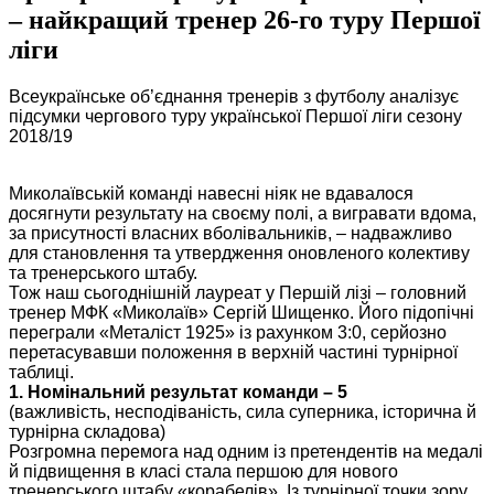
– найкращий тренер 26-го туру Першої
ліги
Всеукраїнське об’єднання тренерів з футболу аналізує
підсумки чергового туру української Першої ліги сезону
2018/19
Миколаївській команді навесні ніяк не вдавалося
досягнути результату на своєму полі, а вигравати вдома,
за присутності власних вболівальників, – надважливо
для становлення та утвердження оновленого колективу
та тренерського штабу.
Тож наш сьогоднішній лауреат у Першій лізі – головний
тренер МФК «Миколаїв» Сергій Шищенко. Його підопічні
переграли «Металіст 1925» із рахунком 3:0, серйозно
перетасувавши положення в верхній частині турнірної
таблиці.
1. Номінальний результат команди – 5
(важливість, несподіваність, сила суперника, історична й
турнірна складова)
Розгромна перемога над одним із претендентів на медалі
й підвищення в класі стала першою для нового
тренерського штабу «корабелів». Із турнірної точки зору