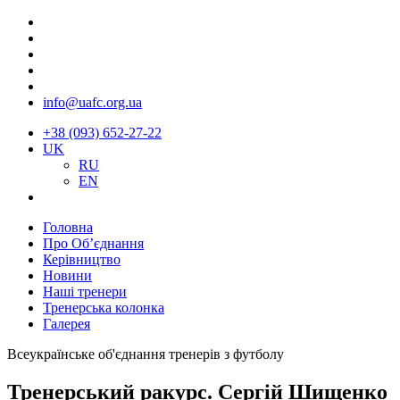
info@uafc.org.ua
+38 (093) 652-27-22
UK
RU
EN
Головна
Про Об’єднання
Керівництво
Новини
Наші тренери
Тренерська колонка
Галерея
Всеукраїнське об'єднання тренерів з футболу
Тренерський ракурс. Сергій Шищенко