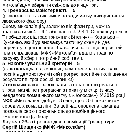
миколаївцям зберегти свіжість до кінця гри.
4. Тренерська майстерність – 5
(різноманіття тактик, зміни по ходу матчу, використання
людського фактору)
Схему миколаївців, залежно від фази гри, можна
трактувати як 4-1-4-1 або навіть 4-2-3-1. Особливу роль в
її побудовах відіграє трикутник Вітенчук – Ковальов –
Куксенко, який урівноважує тактичну схему й дає
перевагу в центрі поля. Зважаючи на те, що первісний
план спрацював, МФК «Миколаїв» вдало зіграв по
рахунку й зберіг потрібний собі темп.
5. Накопичувальний критерій – 5
(якщо команда під керівництвом тренера кілька турів
поспіль демонструє чіткий прогрес, постійне поліпшення
результатів, тренерські новинки)
7 очок миколаївці завоювали за останні три реально
зіграні матчі, не програючи з початку місяця (з часу
невдалого домашнього матчу з «Колосом»). У 2019 році
МФК «Миколаїв» здобув 13 очок, що є 3-6 показником
серед усіх команд ліги. За цей час оновлена команда
показала свою прихильність до комбінаційного,
змістовного футболу.
Лауреат 26-го ігрового дня в номінації Тренер туру:
Сергій Шищенко (МФК «Миколаїв»)