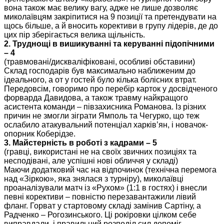
вона також має велику вагу, адже не лише дозволяє
миколаївцям закріпитися на 9 позиції та претендувати на
щось більше, а й вносить корективи в групу лідерів, де до
цих пір зберігається велика щільність.
2. Труднощі в вишикуванні та керуванні підопічними
– 4
(травмовані/дискваліфіковані, особливі обставини)
Склад господарів був максимально наближеним до
ідеального, а от у гостей було кілька болісних втрат.
Передовсім, говоримо про перебір карток у досвідченого
форварда Давидова, а також травму найкращого
асистента команди – півзахисника Романова. Із різних
причин не змогли зіграти Ямполь та Чегурко, що теж
ослабило атакувальний потенціал харків’ян, і новачок-
опорник Коберідзе.
3. Майстерність в роботі з кадрами – 5
(гравці, використані не на своїх звичних позиціях та
несподівані, але успішні нові обличчя у складі)
Маючи додатковий час на відпочинок (технічна перемога
над «Зіркою», яка знялася з турніру), миколаївці
проаналізували матч із «Рухом» (1:1 в гостях) і внесли
певні корективи – повністю перезавантажили лівий
фланг. Горват у стартовому складі замінив Сартіну, а
Радченко – Рогозинського. Ці рокіровки цілком себе
виправдали, і правильний розподіл сил допоміг