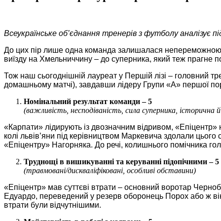
Всеукраїнське об’єднання тренерів з футболу аналізує п
До цих пір лише одна команда залишалася непереможною в
виїзду на Хмельниччину ‒ до суперника, який теж прагне п
Тож наш сьогоднішній лауреат у Першій лізі – головний тре
домашньому матчі), завдавши лідеру Групи «А» першої пор
Номінальний результат команди – 5
(важливість, несподіваність, сила суперника, історична й
«Карпати» лідирують із двозначним відривом, «Епіцентр» 
колі львів’яни під керівництвом Маркевича здолали цього 
«Епіцентру» Нагорняка. До речі, колишнього помічника го
Труднощі в вишикуванні та керуванні підопічними – 5
(травмовані/дискваліфіковані, особливі обставини)
«Епіцентр» мав суттєві втрати – основний воротар Черноба
Едуардо, переведений у резерв оборонець Порох або ж вінг
втрати були відчутнішими.