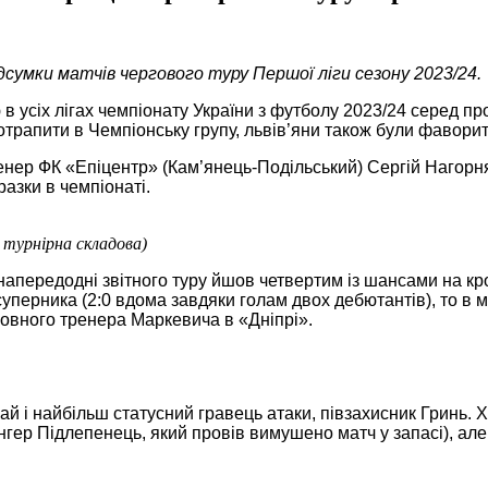
ідсумки матчів чергового туру Першої ліги
сезону 2023/24.
 усіх лігах чемпіонату України з футболу 2023/24 серед п
отрапити в Чемпіонську групу, львів’яни також були фавори
нер ФК «Епіцентр» (Кам’янець-Подільський) Сергій Нагорняк.
азки в чемпіонаті.
 турнірна складова)
напередодні звітного туру йшов четвертим із шансами на кр
суперника (2:0 вдома завдяки голам двох дебютантів), то в
ловного тренера Маркевича в «Дніпрі».
й і найбільш статусний гравець атаки, півзахисник Гринь. Х
ер Підлепенець, який провів вимушено матч у запасі), але 