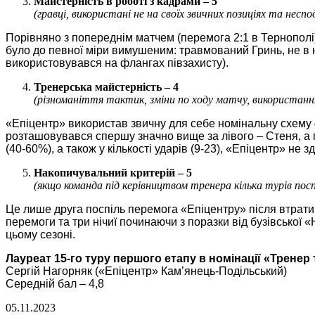
Майстерність в роботі з кадрами – 5
(гравці, використані не на своїх звичних позиціях та неспод
Порівняно з попереднім матчем (перемога 2:1 в Тернополі
було до певної міри вимушеним: травмований Гринь, не в н
використовувався на флангах півзахисту).
Тренерська майстерність – 4
(різноманіття тактик, зміни по ходу матчу, використанн
«Епіцентр» використав звичну для себе номінальну схему 
розташовувався спершу значно вище за лівого – Стеня, а п
(40-60%), а також у кількості ударів (9-23), «Епіцентр» не
Накопичувальний критерій – 5
(якщо команда під керівництвом тренера кілька турів пос
Це лише друга поспіль перемога «Епіцентру» після втрати 
перемоги та три нічиї починаючи з поразки від бузівської
цьому сезоні.
Лауреат 15-го туру першого етапу в номінації «Тренер 
Сергій Нагорняк («Епіцентр» Кам’янець-Подільський)
Середній бал – 4,8
05.11.2023