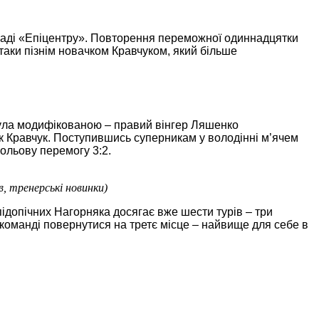
кладі «Епіцентру». Повторення переможної одиннадцятки
таки пізнім новачком Кравчуком, який більше
 була модифікованою – правий вінгер Ляшенко
ик Кравчук. Поступившись суперникам у володінні м’ячем
вольову перемогу 3:2.
в, тренерські новинки)
підопічних Нагорняка досягає вже шести турів – три
є команді повернутися на третє місце – найвище для себе в