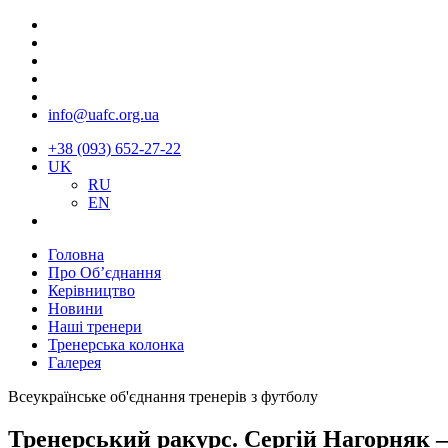
info@uafc.org.ua
+38 (093) 652-27-22
UK
RU
EN
Головна
Про Об’єднання
Керівництво
Новини
Наші тренери
Тренерська колонка
Галерея
Всеукраїнське об'єднання тренерів з футболу
Тренерський ракурс. Сергій Нагорняк 