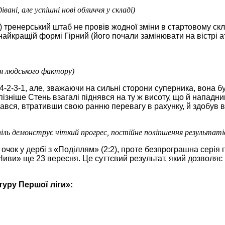
івані, але успішні нові обличчя у складі)
) тренерський штаб не провів жодної зміни в стартовому с
айкращій формі Гірний (його почали замінювати на вістрі а
я людського фактору)
4-2-3-1, але, зважаючи на сильні сторони суперника, вона
ізніше Стень взагалі піднявся на ту ж висоту, що й нападн
 здався, втративши свою ранню перевагу в рахунку, й здобув 
піль демонструє чіткий прогрес, постійне поліпшення результаті
очок у дербі з «Поділлям» (2:2), проте безпрограшна серія 
 «Ниви» ще 23 вересня. Це суттєвий результат, який дозволя
туру Першої ліги»: