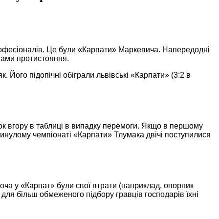
рофесіоналів. Це були «Карпати» Маркевича. Напередодні
тами протистояння.
 Його підопічні обіграли львівські «Карпати» (3:2 в
ок вгору в таблиці в випадку перемоги. Якщо в першому
 минулому чемпіонаті «Карпати» Тлумака двічі поступилися
оча у «Карпат» були свої втрати (наприклад, опорник
для більш обмеженого підбору гравців господарів їхні