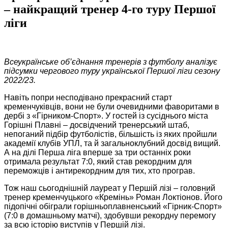
– найкращий тренер 4-го туру Першої
ліги
Всеукраїнське об’єднання тренерів з футболу аналізує
підсумки чергового туру української Першої ліги сезону
2022/23.
Навіть попри несподівано прекрасний старт
кременчуківців, вони не були очевидними фаворитами в
дербі з «Гірником-Спорт». У гостей із сусіднього міста
Горішні Плавні – досвідчений тренерський штаб,
непоганий підбір футболістів, більшість із яких пройшли
академії клубів УПЛ, та й загальноклубний досвід вищий.
А на ділі Перша ліга вперше за три останніх роки
отримала результат 7:0, який став рекордним для
переможців і антирекордним для тих, хто програв.
Тож наш сьогоднішній лауреат у Першій лізі – головний
тренер кременчуцького «Кремінь» Роман Локтіонов. Його
підопічні обіграли горішньоплавненський «Гірник-Спорт»
(7:0 в домашньому матчі), здобувши рекордну перемогу
за всю історію виступів у Першій лізі.