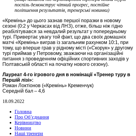
поспіль демонструє чіткий прогрес, постійне
поліпшення результатів, тренерські новинки)
«Кремінь» до цього зазнав першої поразки в новому
сезоні (0:2 у Черкасах від ЛНЗ), отже, більш ніж гідно
реабілітувався за невдалий результат у попередньому
турі. Привертає увагу той факт, що два своїх домашніх
матчі «Кремінь» виграв із загальним рахунком 10:1, при
тому, що вперше грав у рідному місті («Скорук» у другому
турі приймав у Петровому, зважаючи на організаційні
питання з проведенням офіційних спортивних заходів у
Полтавській області на початку нового сезону).
Лауреат 4-го ігрового дня в номінації «Тренер туру в
Першій лізі»:
Роман Локтіонов («Кремінь» Кременчук)
Середній бал – 4,6
18.09.2022
Головна
Про Об’єднання
Керівництво
Новини
Наші тренери