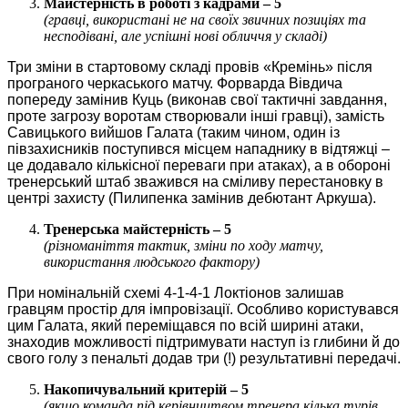
Майстерність в роботі з кадрами – 5
(гравці, використані не на своїх звичних позиціях та
несподівані, але успішні нові обличчя у складі)
Три зміни в стартовому складі провів «Кремінь» після
програного черкаського матчу. Форварда Вівдича
попереду замінив Куць (виконав свої тактичні завдання,
проте загрозу воротам створювали інші гравці), замість
Савицького вийшов Галата (таким чином, один із
півзахисників поступився місцем нападнику в відтяжці –
це додавало кількісної переваги при атаках), а в обороні
тренерський штаб зважився на сміливу перестановку в
центрі захисту (Пилипенка замінив дебютант Аркуша).
Тренерська майстерність – 5
(різноманіття тактик, зміни по ходу матчу,
використання людського фактору)
При номінальній схемі 4-1-4-1 Локтіонов залишав
гравцям простір для імпровізації. Особливо користувався
цим Галата, який переміщався по всій ширині атаки,
знаходив можливості підтримувати наступ із глибини й до
свого голу з пенальті додав три (!) результативні передачі.
Накопичувальний критерій – 5
(якщо команда під керівництвом тренера кілька турів