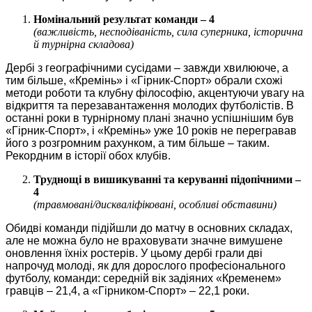
Номінальний результат команди – 4
(важливість, несподіваність, сила суперника, історична
й турнірна складова)
Дербі з географічними сусідами – завжди хвилююче, а
тим більше, «Кремінь» і «Гірник-Спорт» обрали схожі
методи роботи та клубну філософію, акцентуючи увагу на
відкриття та перезавантаження молодих футболістів. В
останні роки в турнірному плані значно успішнішим був
«Гірник-Спорт», і «Кремінь» уже 10 років не перегравав
його з розгромним рахунком, а тим більше – таким.
Рекордним в історії обох клубів.
Труднощі в вишикуванні та керуванні підопічними –
4
(травмовані/дискваліфіковані, особливі обставини)
Обидві команди підійшли до матчу в основних складах,
але не можна було не враховувати значне вимушене
оновлення їхніх ростерів. У цьому дербі грали дві
напрочуд молоді, як для дорослого професіонального
футболу, команди: середній вік задіяних «Кременем»
гравців – 21,4, а «Гірником-Спорт» ‒ 22,1 роки.