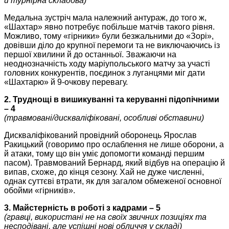
й турнірна складова)
Медальна зустріч мала належний антураж, до того ж,
«Шахтар» явно потребує побільше матчів такого рівня.
Можливо, тому «гірники» були безжальними до «Зорі»,
довівши діло до крупної перемоги та не виключаючись із
першої хвилини й до останньої. Зважаючи на
неоднозначність ходу маріупольського матчу за участі
головних конкурентів, поєдинок з луганцями міг дати
«Шахтарю» й 9-очкову перевагу.
2. Труднощі в вишикуванні та керуванні підопічними
– 4
(травмовані/дискваліфіковані, особливі обставини)
Дискваліфікований провідний оборонець Ярослав
Ракицький (говоримо про ослаблення не лише оборони, а
й атаки, тому що він уміє допомогти команді першим
пасом). Травмований Бернард, який відбув на операцію й
випав, схоже, до кінця сезону. Хай не дуже численні,
однак суттєві втрати, як для загалом обмеженої основної
обойми «гірників».
3. Майстерність в роботі з кадрами – 5
(гравці, використані не на своїх звичних позиціях та
несподівані, але успішні нові обличчя у складі)