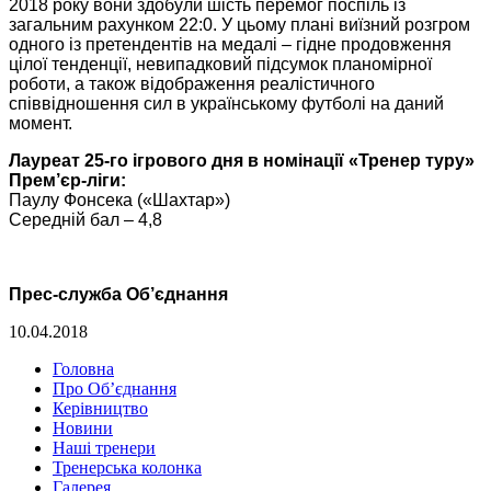
2018 року вони здобули шість перемог поспіль із
загальним рахунком 22:0. У цьому плані виїзний розгром
одного із претендентів на медалі – гідне продовження
цілої тенденції, невипадковий підсумок планомірної
роботи, а також відображення реалістичного
співвідношення сил в українському футболі на даний
момент.
Лауреат 25-го ігрового дня в номінації «Тренер туру»
Прем’єр-ліги:
Паулу Фонсека («Шахтар»)
Середній бал – 4,8
Прес-служба Об’єднання
10.04.2018
Головна
Про Об’єднання
Керівництво
Новини
Наші тренери
Тренерська колонка
Галерея