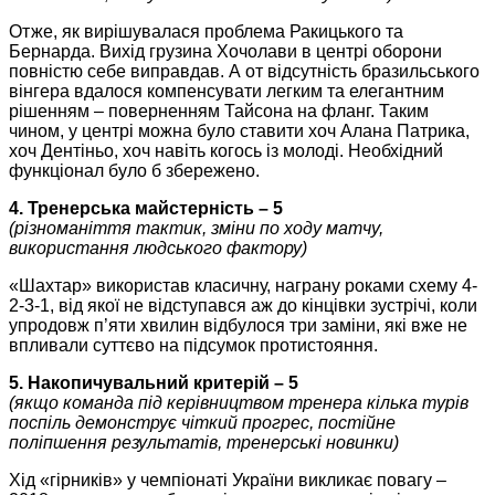
Отже, як вирішувалася проблема Ракицького та
Бернарда. Вихід грузина Хочолави в центрі оборони
повністю себе виправдав. А от відсутність бразильського
вінгера вдалося компенсувати легким та елегантним
рішенням – поверненням Тайсона на фланг. Таким
чином, у центрі можна було ставити хоч Алана Патрика,
хоч Дентіньо, хоч навіть когось із молоді. Необхідний
функціонал було б збережено.
4. Тренерська майстерність – 5
(різноманіття тактик, зміни по ходу матчу,
використання людського фактору)
«Шахтар» використав класичну, награну роками схему 4-
2-3-1, від якої не відступався аж до кінцівки зустрічі, коли
упродовж п’яти хвилин відбулося три заміни, які вже не
впливали суттєво на підсумок протистояння.
5. Накопичувальний критерій – 5
(якщо команда під керівництвом тренера кілька турів
поспіль демонструє чіткий прогрес, постійне
поліпшення результатів, тренерські новинки)
Хід «гірників» у чемпіонаті України викликає повагу –