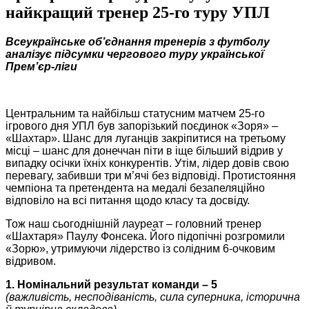
найкращий тренер 25-го туру УПЛ
Всеукраїнське об’єднання тренерів з футболу
аналізує підсумки чергового туру української
Прем’єр-ліги
Центральним та найбільш статусним матчем 25-го
ігрового дня УПЛ був запорізький поєдинок «Зоря» –
«Шахтар». Шанс для луганців закріпитися на третьому
місці – шанс для донеччан піти в іще більший відрив у
випадку осічки їхніх конкурентів. Утім, лідер довів свою
перевагу, забивши три м’ячі без відповіді. Протистояння
чемпіона та претендента на медалі безапеляційно
відповіло на всі питання щодо класу та досвіду.
Тож наш сьогоднішній лауреат – головний тренер
«Шахтаря»
Паулу Фонсека. Його підопічні розгромили
«Зорю», утримуючи лідерство із солідним 6-очковим
відривом.
1. Номінальний результат команди – 5
(важливість, несподіваність, сила суперника, історична