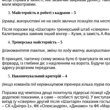
мали мікротравми.
Майстерність в роботі з кадрами – 5
(гравці, використані не на своїх звичних позиціях та неспо
Після поразки від «Шахтаря» тренерський штаб «сіверян» 
Калитвинцева замінив інший вінгер – Кузик, а замість А.Ф
Тренерська майстерність – 5
(різноманіття тактик, зміни по ходу матчу, використан
В принципі, тактичну схему можна було б трактувати як не
форвард, із глибини діє з націленням на ворота. Будучи гра
адресу розрізним передачам.
Накопичувальний критерій – 4
(якщо команда під керівництвом тренера кілька турів по
Поразка від чемпіона дещо похитнула лідерські позиції «Д
додаткові показники, а саме – особисті зустрічі). У виступ
виїзді (у «сіверян» другий після «Шахтаря» показник гостьо
– СК «Дніпро-1», ФК «Олександрія», «Динамо» та ФК «Мар