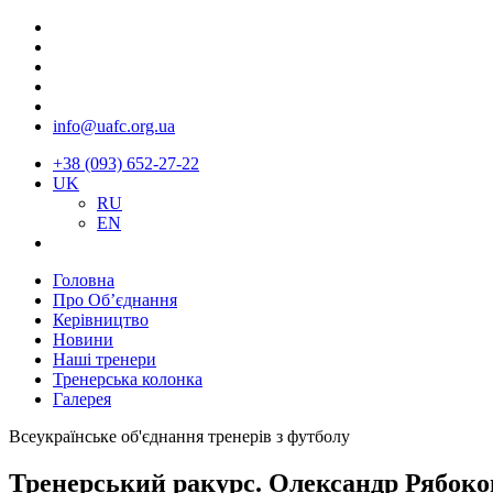
info@uafc.org.ua
+38 (093) 652-27-22
UK
RU
EN
Головна
Про Об’єднання
Керівництво
Новини
Наші тренери
Тренерська колонка
Галерея
Всеукраїнське об'єднання тренерів з футболу
Тренерський ракурс. Олександр Рябокон