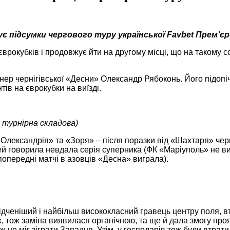
є підсумки чергового туру української Favbet Прем’єр-
рокубків і продовжує йти на другому місці, що на такому со
нер чернігівської «Десни» Олександр Рябоконь. Його підопіч
ів на єврокубки на виїзді.
й турнірна складова)
лександрія» та «Зоря» – після поразки від «Шахтаря» черн
тей говорила невдала серія суперника (ФК «Маріуполь» не ви
 попередні матчі в азовців «Десна» виграла).
ідченіший і найбільш висококласний гравець центру поля, вт
х, тож заміна виявилася органічною, та ще й дала змогу проя
ж не міг зіграти Западня. Утім, у господарів теж були втрат