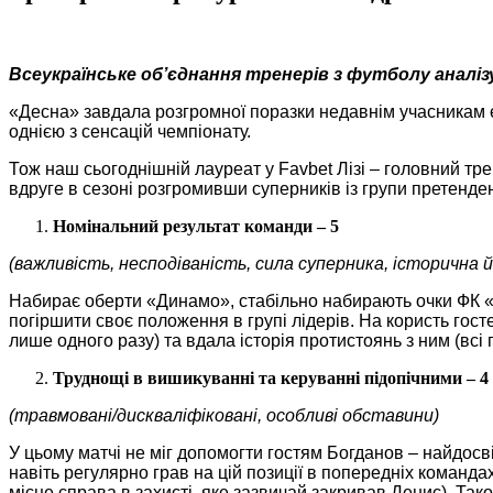
Всеукраїнське об’єднання тренерів з футболу аналізу
«Десна» завдала розгромної поразки недавнім учасникам єв
однією з сенсацій чемпіонату.
Тож наш сьогоднішній лауреат у Favbet Лізі – головний тре
вдруге в сезоні розгромивши суперників із групи претендент
Номінальний результат команди – 5
(важливість, несподіваність, сила суперника, історична 
Набирає оберти «Динамо», стабільно набирають очки ФК «О
погіршити своє положення в групі лідерів. На користь гос
лише одного разу) та вдала історія протистоянь з ним (всі
Труднощі в вишикуванні та керуванні підопічними – 4
(травмовані/дискваліфіковані, особливі обставини)
У цьому матчі не міг допомогти гостям Богданов – найдосв
навіть регулярно грав на цій позиції в попередніх команда
місце справа в захисті, яке зазвичай закривав Денис). Тако