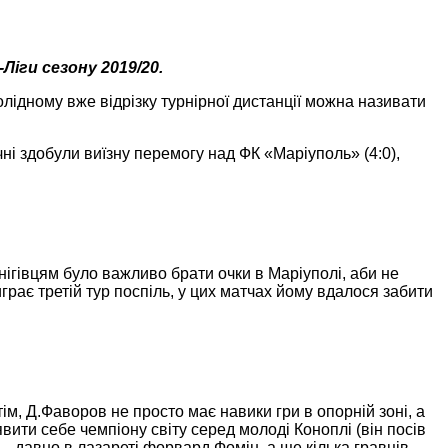
Ліги сезону 2019/20.
лідному вже відрізку турнірної дистанції можна називати
ні здобули виїзну перемогу над ФК «Маріуполь» (4:0),
ігівцям було важливо брати очки в Маріуполі, аби не
грає третій тур поспіль, у цих матчах йому вдалося забити
ім, Д.Фаворов не просто має навики гри в опорній зоні, а
вити себе чемпіону світу серед молоді Коноплі (він посів
и – давно в лазареті форвард Фомін, а ще кілька гравців