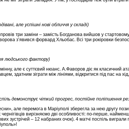
дівані, але успішні нові обличчя у складі)
провів три заміни – замість Богданова вийшов у стартовому
аворова з’явився форвард Хльобас. Всі три рокіровки безпо
ня людського фактору)
змінну, але є суттєвий нюанс. А.Фаворов діє як класичний а
вцем, здатним зіграти між лініями, відкритися під пас на хід
спіль демонструє чіткий прогрес, постійне поліпшення ре
есни», але перемога в Маріуполі зберегла за нею другу пози
ах чернігівців вирізняємо дві особливості: по-перше, найменш
вих зустрічей – 12 набраних очок). 4 матчі поспіль виграли 
іуполь»!