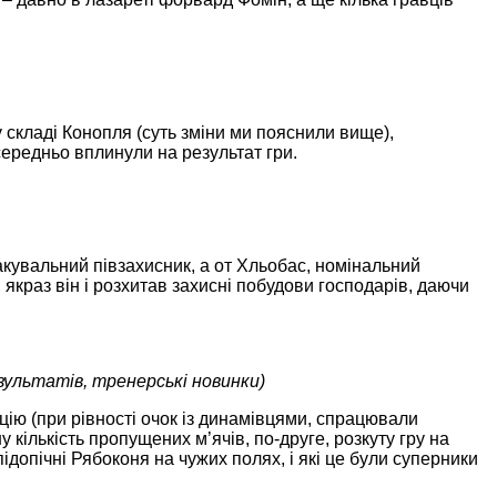
 складі Конопля (суть зміни ми пояснили вище),
середньо вплинули на результат гри.
такувальний півзахисник, а от Хльобас, номінальний
, якраз він і розхитав захисні побудови господарів, даючи
зультатів, тренерські новинки)
цію (при рівності очок із динамівцями, спрацювали
у кількість пропущених м’ячів, по-друге, розкуту гру на
підопічні Рябоконя на чужих полях, і які це були суперники