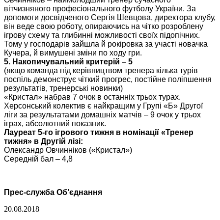
вітчизняного професіонального футболу України. За
допомоги досвідченого Сергія Шевцова, директора клубу,
він веде свою роботу, опираючись на чітко розроблену
ігрову схему та глибинні можливості своїх підопічних.
Тому у господарів зайшла й рокіровка за участі новачка
Кучера, й вимушені зміни по ходу гри.
5. Накопичувальний критерій – 5
(якщо команда під керівництвом тренера кілька турів
поспіль демонструє чіткий прогрес, постійне поліпшення
результатів, тренерські новинки)
«Кристал» набрав 7 очок в останніх трьох турах.
Херсонський колектив є найкращим у Групі «Б» Другої
ліги за результатами домашніх матчів – 9 очок у трьох
іграх, абсолютний показник.
Лауреат 5-го ігрового тижня в номінації «Тренер
тижня» в Другій лізі:
Олександр Овчинніков («Кристал»)
Середній бал – 4,8
Прес-служба Об’єднання
20.08.2018