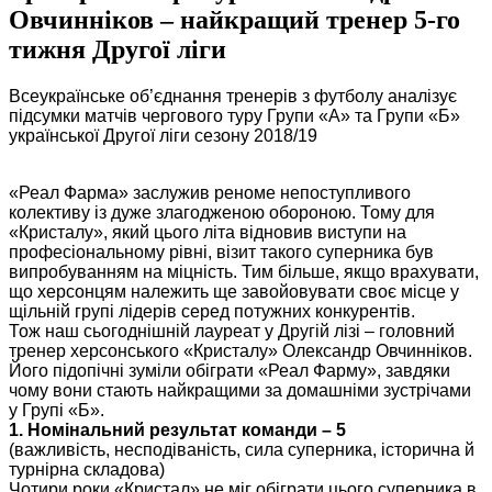
Овчинніков – найкращий тренер 5-го
тижня Другої ліги
Всеукраїнське об’єднання тренерів з футболу аналізує
підсумки матчів чергового туру Групи «А» та Групи «Б»
української Другої ліги сезону 2018/19
«Реал Фарма» заслужив реноме непоступливого
колективу із дуже злагодженою обороною. Тому для
«Кристалу», який цього літа відновив виступи на
професіональному рівні, візит такого суперника був
випробуванням на міцність. Тим більше, якщо врахувати,
що херсонцям належить ще завойовувати своє місце у
щільній групі лідерів серед потужних конкурентів.
Тож наш сьогоднішній лауреат у Другій лізі – головний
тренер херсонського «Кристалу» Олександр Овчинніков.
Його підопічні зуміли обіграти «Реал Фарму», завдяки
чому вони стають найкращими за домашніми зустрічами
у Групі «Б».
1. Номінальний результат команди – 5
(важливість, несподіваність, сила суперника, історична й
турнірна складова)
Чотири роки «Кристал» не міг обіграти цього суперника в