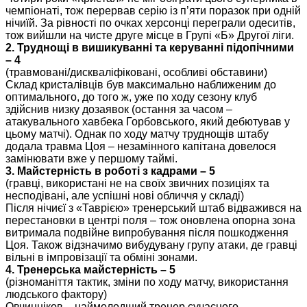
чемпіонаті, тож перервав серію із п’яти поразок при одній
нічиїй. За рівності по очках херсонці переграли одеситів,
тож вийшли на чисте друге місце в Групі «Б» Другої ліги.
2. Труднощі в вишикуванні та керуванні підопічними
– 4
(травмовані/дискваліфіковані, особливі обставини)
Склад кристалівців був максимально наближеним до
оптимального, до того ж, уже по ходу сезону клуб
здійснив низку дозаявок (остання за часом –
атакувального хавбека Горбовського, який дебютував у
цьому матчі). Однак по ходу матчу труднощів штабу
додала травма Цоя – незамінного капітана довелося
замінювати вже у першому таймі.
3. Майстерність в роботі з кадрами – 5
(гравці, використані не на своїх звичних позиціях та
несподівані, але успішні нові обличчя у складі)
Після нічиєї з «Таврією» тренерський штаб відважився на
перестановки в центрі поля – тож оновлена опорна зона
витримала подвійне випробування після пошкодження
Цоя. Також відзначимо вибудувану групу атаки, де гравці
вільні в імпровізації та обміні зонами.
4. Тренерська майстерність – 5
(різноманіття тактик, зміни по ходу матчу, використання
людського фактору)
Овчинніков – наймолодший тренер сучасного