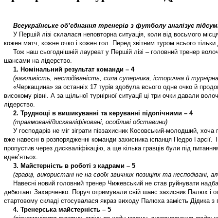
Всеукраїнське об’єднання тренерів з футболу аналізує підсу
У Першій лізі склалася неповторна ситуація, коли від восьмого місц
кожен матч, кожне очко і кожен гол. Перед звітним туром всього тільки 
Тож наш сьогоднішній лауреат у Першій лізі – головний тренер воло
шансами на лідерство.
1. Номінальний результат команди – 4
(важливість, несподіваність, сила суперника, історична й турнірна
«Черкащина» за останніх 17 турів здобула всього одне очко й продовж
високому рівні. А за щільної турнірної ситуації ці три очки давали во
лідерство.
2. Труднощі в вишикуванні та керуванні підопічними – 4
(травмовані/дискваліфіковані, особливі обставини)
У господарів не міг зіграти півзахисник Косовський-молодший, хоча
вже навесні в розпорядженні команди захисника іспанця Педро Гарсії. 
пропустив через дискваліфікацію, а ще кілька гравців були під питанн
вдев’ятьох.
3. Майстерність в роботі з кадрами – 5
(гравці, використані не на своїх звичних позиціях та несподівані, ал
Навесні новий головний тренер Чижевський не став руйнувати надбан
дебютант Захарченко. Поруч отримували свій шанс захисник Палюх і опор
стартовому складі стосувалася якраз виходу Палюха замість Дідика з 
4. Тренерська майстерність – 5