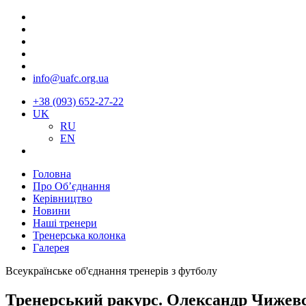
info@uafc.org.ua
+38 (093) 652-27-22
UK
RU
EN
Головна
Про Об’єднання
Керівництво
Новини
Наші тренери
Тренерська колонка
Галерея
Всеукраїнське об'єднання тренерів з футболу
Тренерський ракурс. Олександр Чижевс