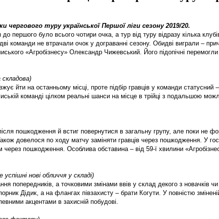
мки чергового
туру української Першої ліги сезону
2019
/20.
я до першого було всього чотири очка, а тур від туру відразу кілька кл
дві команди не втрачали очок у дограванні сезону. Обидві виграли – прич
чиського «Агробізнесу» Олександр Чижевський. Його підопічні перемогли
 складова)
ує йти на останньому місці, проте підбір гравців у команди статусний – 
лочиській команді цілком реальні шанси на місце в трійці з подальшою м
 після пошкодження й встиг повернутися в загальну групу, але поки не 
Також довелося по ходу матчу заміняти гравців через пошкодження. У гос
ям через пошкодження. Особлива обставина – від 59-ї хвилини «Агробізне
е успішні нові обличчя у складі)
ня попередників, а точковими змінами ввів у склад декого з новачків чи
ник Дідик, а на флангах півзахисту – брати Когути. У повністю зміненій
певними акцентами в захисній побудові.