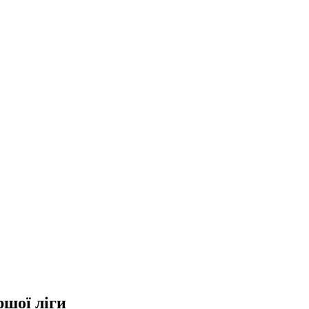
шої ліги