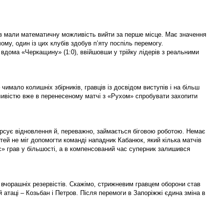
убів мали математичну можливість вийти за перше місце. Має значення
ому, один із цих клубів здобув п’яту поспіль перемогу.
 вдома «Черкащину» (1:0), ввійшовши у трійку лідерів з реальними
чимало колишніх збірників, гравців із досвідом виступів і на більш
ожливістю вже в перенесеному матчі з «Рухом» спробувати захопити
форсує відновлення й, переважно, займається біговою роботою. Немає
тей не міг допомогти команді нападник Кабанюк, який кілька матчів
с» грав у більшості, а в компенсований час суперник залишився
 вчорашніх резервістів. Скажімо, стрижневим гравцем оборони став
 атаці – Козьбан і Петров. Після перемоги в Запоріжжі єдина зміна в