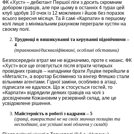
ФК «Хуст» ‒ дебютант Першої ліги з досить скромним
добором гравців, але при цьому в останніх 4 турах цей
клуб здобув 10 очок із 12 можливих і йшов без поразок
всього вересня місяця. Та й самі «Карпати» в першому
колі лише з мінімальним рахунком переграли хустян на
своєму полі.
Труднощі в вишикуванні та керуванні підопічними –
4
(травмовані/дискваліфіковані, особливі обставини)
Безпосередніх втрат ми не відзначимо, проте є нюанс. ФК
«Хуст» все ще оговтується після втрати чотирьох
провідних гравців – нападники брати Луціви перейшли в
«Металіст», а воротар Бєліменко та вінгер Фляшко стали
вільними агентами. Гідної заміни, особливо в атаці,
підписати не вдалося. Що ж стосується гостей, то
«Карпати» відрядили деяких гравців на чолі з
досвідченим Кожановим у резервний склад, але це
усвідомлене рішення.
Майстерність в роботі з кадрами – 5
(гравці, використані не на своїх звичних позиціях та
несподівані, але успішні нові обличчя у складі)