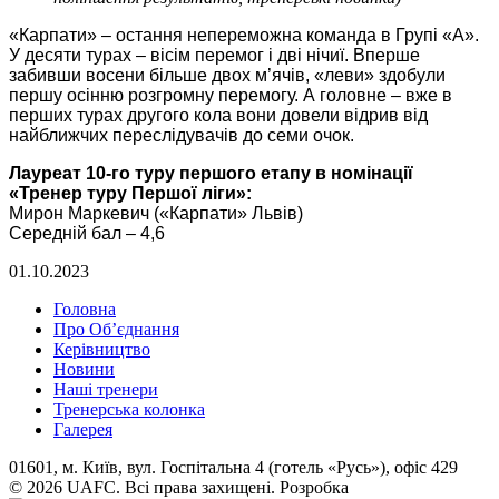
«Карпати» ‒ остання непереможна команда в Групі «А».
У десяти турах – вісім перемог і дві нічиї. Вперше
забивши восени більше двох м’ячів, «леви» здобули
першу осінню розгромну перемогу. А головне – вже в
перших турах другого кола вони довели відрив від
найближчих переслідувачів до семи очок.
Лауреат 10-го туру першого етапу в номінації
«Тренер туру Першої ліги»:
Мирон Маркевич («Карпати» Львів)
Середній бал – 4,6
01.10.2023
Головна
Про Об’єднання
Керівництво
Новини
Наші тренери
Тренерська колонка
Галерея
01601, м. Київ, вул. Госпітальна 4 (готель «Русь»), офіс 429
© 2026 UAFC. Всі права захищені.
Розробка