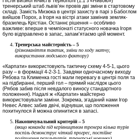
Після виїзної нічиєї в Тернополі (1:1 з «Нивою»)
тренерський штаб львів’ян провів дві зміни в стартовому
складі. Замість Мизюка в центрі захисту в парі з Бабоглом
вийшов Порох, а Ігоря на вістрі атаки замінив земляк-
бразилець Крістіан. Останнє рішення – особливо
важливе: вперше в чемпіонаті статусного новачка Ігоря
було відправлено в запас, запам’ятаємо цей момент.
Тренерська майстерність – 5
(різноманіття тактик, зміни по ходу матчу,
використання людського фактору)
«Карпати» використовують тактичну схему 4-5-1, цього
разу – в формації 4-2-3-1. Завдяки одночасному виходу
Рябова та Клименка гості мали перевагу в центрі поля та
на підбиранні, перший гол – прямий наслідок цього
(Рябов забив після невдалого виносу стандартного
положення). Надалі ж «Карпати» майстерно
використовували заміни. Зокрема, згаданий нами Ігор
Невес Алвес забив двічі, відчувши, що положення
похитнулося й можна опинитися в запасі.
Накопичувальний критерій – 5
(якщо команда під керівництвом тренера кілька турів
поспіль демонструє чіткий прогрес, постійне
поліпшення результатів, тренерські новинки)