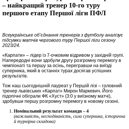
– найкращий тренер 10-го туру
першого етапу Першої ліги ПФЛ
Всеукраїнське об’єднання тренерів з футболу аналізує
підсумки матчів чергового туру Першої ліги
сезону
2023/24.
«Карпати» ‒ лідер із 7-очковим відривом у західній групі.
Напередодні вони здобули другу розгромну перемогу в
чемпіонаті та першу за осінь, перегравши на виїзді
суперника, який в останніх турах досягав успішних
результатів.
Тож наш сьогоднішній лауреат у Першій лізі – головний
тренер львівських «Карпат» Мирон Маркевич. Його
підопічні обіграли ФК «Хуст» (3:0 у виїзному матчі),
здобувши першу розгромну перемогу в новому сезоні.
Номінальний результат команди – 4
(важливість, несподіваність, сила суперника, історична
й турнірна складова)