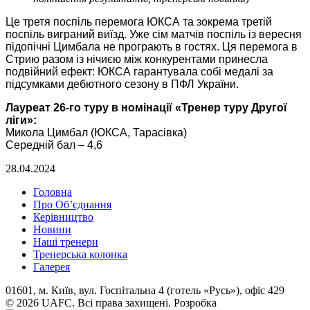
Це третя поспіль перемога ЮКСА та зокрема третій
поспіль виграний виїзд. Уже сім матчів поспіль із вересня
підопічні Цимбала не програють в гостях. Ця перемога в
Стрию разом із нічиєю між конкурентами принесла
подвійний ефект: ЮКСА гарантувала собі медалі за
підсумками дебютного сезону в ПФЛ України.
Лауреат 26-го туру в номінації «Тренер туру Другої
ліги»:
Микола Цимбал (ЮКСА, Тарасівка)
Середній бал – 4,6
28.04.2024
Головна
Про Об’єднання
Керівництво
Новини
Наші тренери
Тренерська колонка
Галерея
01601, м. Київ, вул. Госпітальна 4 (готель «Русь»), офіс 429
© 2026 UAFC. Всі права захищені.
Розробка