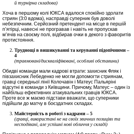
й турнірна складова)
Хоча в першому колі ЮКСА вдалося спокійно здолати
стриян (3:0 вдома), насправді суперник був доволі
небезпечним. Серйозний претендент на місце в першій
п’ятірці, навесні не програвав і навіть не пропускав
м’ячів на своєму полі, відбирав очки в декого з фаворитів
протистояння.
Труднощі в вишикуванні та керуванні підопічними –
4
(травмовані/дискваліфіковані, особливі обставини)
Обидві команди мали кадрові втрати: захисник Фляк і
півзахисник Лебеденко не могли допомогти стриянам,
гравці середньої лінії Колочавін і Матеус Пальяріні
відсутні в команди з Київщини. Причому, Матеус – один із
найбільш ефективних атакувальних гравців ЮКСА.
Проте все ж маємо підстави вважати, що суперники
підійшли до матчу в боєздатних складах.
Майстерність в роботі з кадрами – 5
(гравці, використані не на своїх звичних позиціях та
несподівані, але успішні нові обличчя у складі)