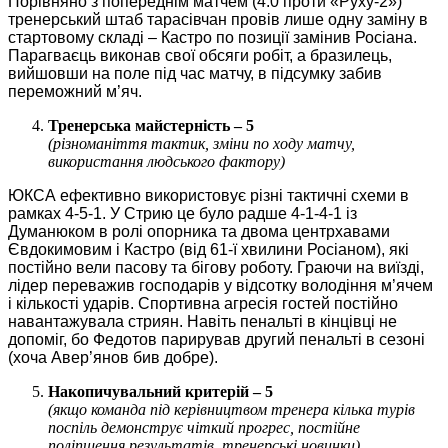
Порівняно з попереднім матчем (4:0 проти «Руху-2»)
тренерський штаб тарасівчан провів лише одну заміну в
стартовому складі – Кастро по позиції замінив Росіана.
Парагваєць виконав свої обсяги робіт, а бразилець,
вийшовши на поле під час матчу, в підсумку забив
переможний м’яч.
Тренерська майстерність – 5
(різноманіття тактик, зміни по ходу матчу,
використання людського фактору)
ЮКСА ефективно використовує різні тактичні схеми в
рамках 4-5-1. У Стрию це було радше 4-1-4-1 із
Думанюком в ролі опорника та двома центрхавами
Євдокимовим і Кастро (від 61-ї хвилини Росіаном), які
постійно вели пасову та бігову роботу. Граючи на виїзді,
лідер переважив господарів у відсотку володіння м’ячем
і кількості ударів. Спортивна агресія гостей постійно
навантажувала стриян. Навіть пенальті в кінцівці не
допоміг, бо Федотов парирував другий пенальті в сезоні
(хоча Авер’янов бив добре).
Накопичувальний критерій – 5
(якщо команда під керівництвом тренера кілька турів
поспіль демонструє чіткий прогрес, постійне
поліпшення результатів, тренерські новинки)