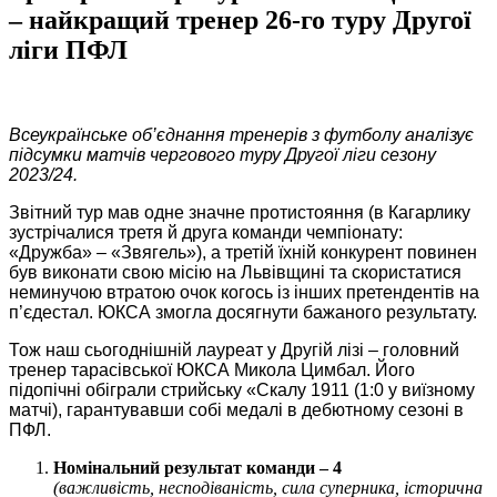
– найкращий тренер 26-го туру Другої
ліги ПФЛ
Всеукраїнське об’єднання тренерів з футболу аналізує
підсумки матчів чергового туру Другої ліги
сезону
2023/24.
Звітний тур мав одне значне протистояння (в Кагарлику
зустрічалися третя й друга команди чемпіонату:
«Дружба» – «Звягель»), а третій їхній конкурент повинен
був виконати свою місію на Львівщині та скористатися
неминучою втратою очок когось із інших претендентів на
п’єдестал. ЮКСА змогла досягнути бажаного результату.
Тож наш сьогоднішній лауреат у Другій лізі – головний
тренер тарасівської ЮКСА Микола Цимбал. Його
підопічні обіграли стрийську «Скалу 1911 (1:0 у виїзному
матчі), гарантувавши собі медалі в дебютному сезоні в
ПФЛ.
Номінальний результат команди – 4
(важливість, несподіваність, сила суперника, історична