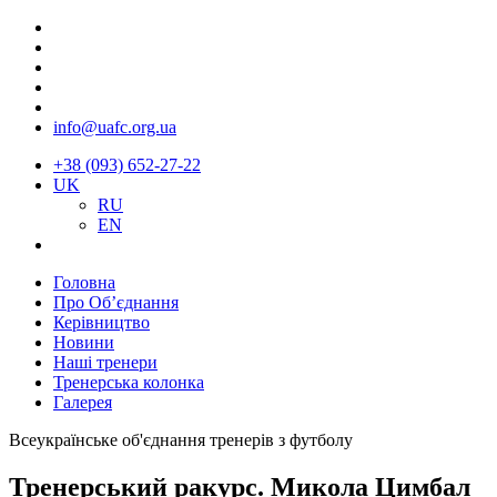
info@uafc.org.ua
+38 (093) 652-27-22
UK
RU
EN
Головна
Про Об’єднання
Керівництво
Новини
Наші тренери
Тренерська колонка
Галерея
Всеукраїнське об'єднання тренерів з футболу
Тренерський ракурс. Микола Цимбал