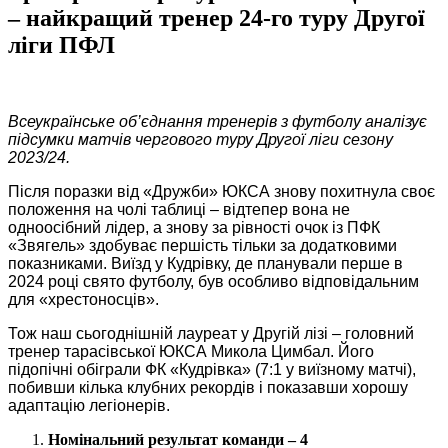
– найкращий тренер 24-го туру Другої
ліги ПФЛ
Всеукраїнське об’єднання тренерів з футболу аналізує
підсумки матчів чергового туру Другої ліги
сезону
2023/24.
Після поразки від «Дружби» ЮКСА знову похитнула своє
положення на чолі таблиці – відтепер вона не
одноосібний лідер, а знову за рівності очок із ПФК
«Звягель» здобуває першість тільки за додатковими
показниками. Виїзд у Кудрівку, де планували перше в
2024 році свято футболу, був особливо відповідальним
для «хрестоносців».
Тож наш сьогоднішній лауреат у Другій лізі – головний
тренер тарасівської ЮКСА Микола Цимбал. Його
підопічні обіграли ФК «Кудрівка» (7:1 у виїзному матчі),
побивши кілька клубних рекордів і показавши хорошу
адаптацію легіонерів.
Номінальний результат команди – 4