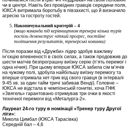
чи в центрі. Навіть без провідних гравців середини поля,
ЮКСА витримала боротьбу в півзахисті, що й визначило
агресію та гостроту гостей.
Накопичувальний критерій – 4
(якщо команда під керівництвом тренера кілька турів
поспіль демонструє чіткий прогрес, постійне
поліпшення результатів, тренерські новинки)
Після поразки від «Дружби» лідер здобув важливу
ін’єкцію впевненості в своїх силах, а також продовжив до
шести матчів безпрограшну виїзну серію (п’ять перемог і
одна нічия). При цьому вперше ЮКСА забила сім м’ячів
на чужому полі, здобула найбільшу виїзну перемогу та
вперше отримала хет-трик від свого гравця (в інтервалі
9-45 хв. за один тайм тричі забивав Венді). Головне –
ЮКСА не відстала в чемпіонській гонитві, хоча ПФК
«Звягель» гарантовано отримував три очки в якості
технічної перемоги від «Металурга-2».
Лауреат 24-го туру в номінації «Тренер туру Другої
ліги»:
Микола Цимбал (ЮКСА Тарасівка)
Середній бал – 4,6