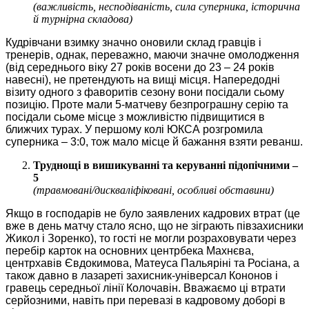
(важливість, несподіваність, сила суперника, історична
й турнірна складова)
Кудрівчани взимку значно оновили склад гравців і
тренерів, однак, переважно, маючи значне омолодження
(від середнього віку 27 років восени до 23 – 24 років
навесні), не претендують на вищі місця. Напередодні
візиту одного з фаворитів сезону вони посідали сьому
позицію. Проте мали 5-матчеву безпрограшну серію та
посідали сьоме місце з можливістю підвищитися в
ближчих турах. У першому колі ЮКСА розгромила
суперника – 3:0, тож мало місце й бажання взяти реванш.
Труднощі в вишикуванні та керуванні підопічними –
5
(травмовані/дискваліфіковані, особливі обставини)
Якщо в господарів не було заявлених кадрових втрат (це
вже в день матчу стало ясно, що не зіграють півзахисники
Жикол і Зоренко), то гості не могли розраховувати через
перебір карток на основних центрбека Махнєва,
центрхавів Євдокимова, Матеуса Пальяріні та Росіана, а
також давно в лазареті захисник-універсал Кононов і
гравець середньої лінії Колочавін. Вважаємо ці втрати
серйозними, навіть при перевазі в кадровому доборі в