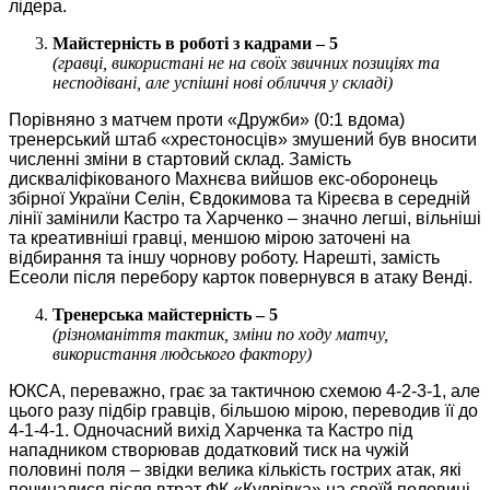
лідера.
Майстерність в роботі з кадрами – 5
(гравці, використані не на своїх звичних позиціях та
несподівані, але успішні нові обличчя у складі)
Порівняно з матчем проти «Дружби» (0:1 вдома)
тренерський штаб «хрестоносців» змушений був вносити
численні зміни в стартовий склад. Замість
дискваліфікованого Махнєва вийшов екс-оборонець
збірної України Селін, Євдокимова та Кіреєва в середній
лінії замінили Кастро та Харченко – значно легші, вільніші
та креативніші гравці, меншою мірою заточені на
відбирання та іншу чорнову роботу. Нарешті, замість
Есеоли після перебору карток повернувся в атаку Венді.
Тренерська майстерність – 5
(різноманіття тактик, зміни по ходу матчу,
використання людського фактору)
ЮКСА, переважно, грає за тактичною схемою 4-2-3-1, але
цього разу підбір гравців, більшою мірою, переводив її до
4-1-4-1. Одночасний вихід Харченка та Кастро під
нападником створював додатковий тиск на чужій
половині поля – звідки велика кількість гострих атак, які
починалися після втрат ФК «Кудрівка» на своїй половині