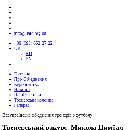
info@uafc.org.ua
+38 (093) 652-27-22
UK
RU
EN
Головна
Про Об’єднання
Керівництво
Новини
Наші тренери
Тренерська колонка
Галерея
Всеукраїнське об'єднання тренерів з футболу
Тренерський ракурс. Микола Цимбал