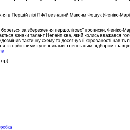
жня в Першій лізі ПФЛ визнаний Максим Фещук (Фенікс-Маріу
 бореться за збереження першолігової прописки, Фенікс-Ма
ається взнаки талант Непейпієва, який колись вважався гол
дозмінив тактичну схему та досягнув її керованості навіть п
ння з серйозними суперниками з непоганим підбором гравці
na
.
нтр)