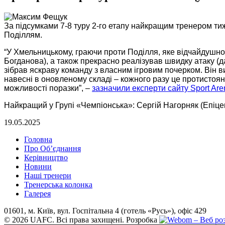
За підсумками 7-8 туру 2-го етапу найкращим тренером ти
Поділлям.
“У Хмельницькому, граючи проти Поділля, яке відчайдушно
Богданова), а також прекрасно реалізував швидку атаку (д
зібрав яскраву команду з власним ігровим почерком. Він ви
навесні в оновленому складі – кожного разу це протистоя
можливості поразки”, –
зазначили експерти сайту Sport Are
Найкращий у Групі «Чемпіонська»: Сергій Нагорняк (Епіце
19.05.2025
Головна
Про Об’єднання
Керівництво
Новини
Наші тренери
Тренерська колонка
Галерея
01601, м. Київ, вул. Госпітальна 4 (готель «Русь»), офіс 429
© 2026 UAFC. Всі права захищені.
Розробка