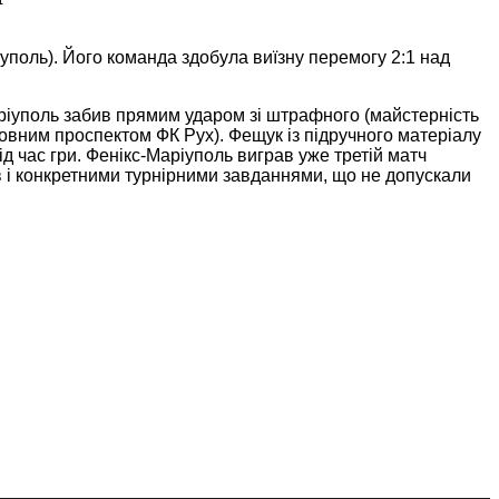
поль). Його команда здобула виїзну перемогу 2:1 над
ріуполь забив прямим ударом зі штрафного (майстерність
овним проспектом ФК Рух). Фещук із підручного матеріалу
ід час гри. Фенікс-Маріуполь виграв уже третій матч
в і конкретними турнірними завданнями, що не допускали