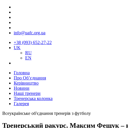
info@uafc.org.ua
+38 (093) 652-27-22
UK
RU
EN
Головна
Про Об’єднання
Керівництво
Новини
Наші тренери
Тренерська колонка
Галерея
Всеукраїнське об'єднання тренерів з футболу
Тренерський ракурс. Максим Фещук – н