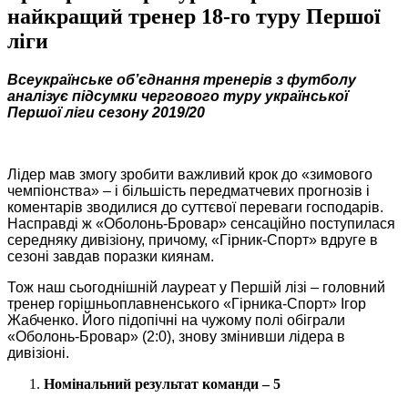
найкращий тренер 18-го туру Першої
ліги
Всеукраїнське об’єднання тренерів з футболу
аналізує підсумки чергового
туру української
Першої ліги сезону
2019
/20
Лідер мав змогу зробити важливий крок до «зимового
чемпіонства» – і більшість передматчевих прогнозів і
коментарів зводилися до суттєвої переваги господарів.
Насправді ж «Оболонь-Бровар» сенсаційно поступилася
середняку дивізіону, причому, «Гірник-Спорт» вдруге в
сезоні завдав поразки киянам.
Тож наш сьогоднішній лауреат у Першій лізі – головний
тренер горішньоплавненського «Гірника-Спорт» Ігор
Жабченко. Його підопічні на чужому полі обіграли
«Оболонь-Бровар» (2:0), знову змінивши лідера в
дивізіоні.
Номінальний результат команди – 5