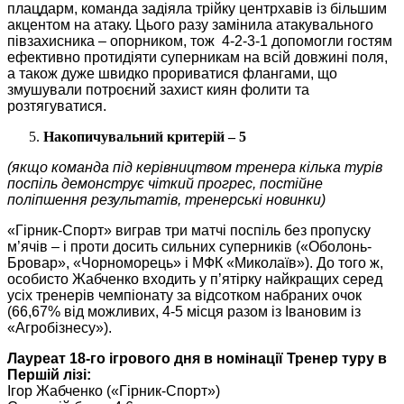
плацдарм, команда задіяла трійку центрхавів із більшим
акцентом на атаку. Цього разу замінила атакувального
півзахисника – опорником, тож
4-2-3-1
допомогли гостям
ефективно протидіяти суперникам на всій довжині поля,
а також дуже швидко прориватися флангами, що
змушували потроєний захист киян фолити та
розтягуватися.
Накопичувальний критерій – 5
(якщо команда під керівництвом тренера кілька турів
поспіль демонструє чіткий прогрес, постійне
поліпшення результатів, тренерські новинки)
«Гірник-Спорт» виграв три матчі поспіль без пропуску
м’ячів – і проти досить сильних суперників («Оболонь-
Бровар», «Чорноморець» і МФК «Миколаїв»). До того ж,
особисто Жабченко входить у п’ятірку найкращих серед
усіх тренерів чемпіонату за відсотком набраних очок
(66,67% від можливих, 4-5 місця разом із Івановим із
«Агробізнесу»).
Лауреат 18-го ігрового дня в номінації Тренер туру в
Першій лізі:
Ігор Жабченко («Гірник-Спорт»)