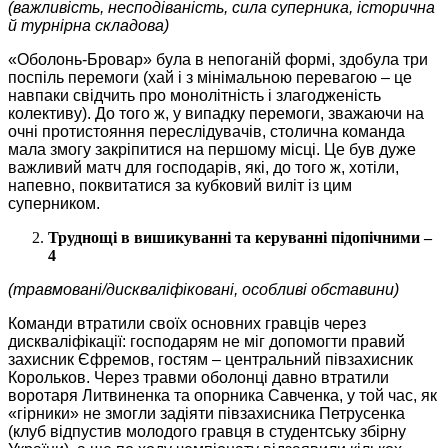
(важливість, несподіваність, сила суперника, історична
й турнірна складова)
«Оболонь-Бровар» була в непоганій формі, здобула три
поспіль перемоги (хай і з мінімальною перевагою – це
навпаки свідчить про монолітність і злагодженість
колективу). До того ж, у випадку перемоги, зважаючи на
очні протистояння переслідувачів, столична команда
мала змогу закріпитися на першому місці. Це був дуже
важливий матч для господарів, які, до того ж, хотіли,
напевно, поквитатися за кубковий виліт із цим
суперником.
Труднощі в вишикуванні та керуванні підопічними –
4
(травмовані/дискваліфіковані, особливі обставини)
Команди втратили своїх основних гравців через
дискваліфікації: господарям не міг допомогти правий
захисник Єфремов, гостям – центральний півзахисник
Корольков. Через травми оболонці давно втратили
воротаря Литвиненка та опорника Савченка, у той час, як
«гірники» не змогли задіяти півзахисника Петрусенка
(клуб відпустив молодого гравця в студентську збірну