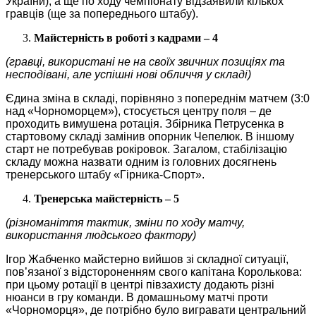
України), а ще по ходу чемпіонату відзаявили кількох
гравців (ще за попереднього штабу).
Майстерність в роботі з кадрами – 4
(гравці, використані не на своїх звичних позиціях та
несподівані, але успішні нові обличчя у складі)
Єдина зміна в складі, порівняно з попереднім матчем (3:0
над «Чорноморцем»), стосується центру поля – де
проходить вимушена ротація. Збірника Петрусенка в
стартовому складі замінив опорник Чепелюк. В іншому
старт не потребував рокіровок. Загалом, стабілізацію
складу можна назвати одним із головних досягнень
тренерського штабу «Гірника-Спорт».
Тренерська майстерність – 5
(різноманіття тактик, зміни по ходу матчу,
використання людського фактору)
Ігор Жабченко майстерно вийшов зі складної ситуації,
пов’язаної з відстороненням свого капітана Королькова:
при цьому ротації в центрі півзахисту додають різні
нюанси в гру команди. В домашньому матчі проти
«Чорноморця», де потрібно було вигравати центральний