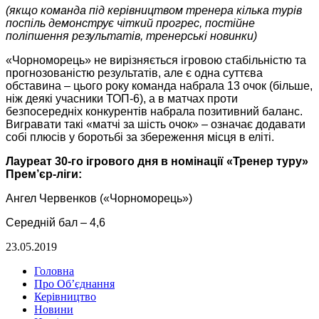
(якщо команда під керівництвом тренера кілька турів
поспіль демонструє чіткий прогрес, постійне
поліпшення результатів, тренерські новинки)
«Чорноморець» не вирізняється ігровою стабільністю та
прогнозованістю результатів, але є одна суттєва
обставина – цього року команда набрала 13 очок (більше,
ніж деякі учасники ТОП-6), а в матчах проти
безпосередніх конкурентів набрала позитивний баланс.
Вигравати такі «матчі за шість очок» – означає додавати
собі плюсів у боротьбі за збереження місця в еліті.
Лауреат 30-го ігрового дня в номінації «Тренер туру»
Прем’єр-ліги:
Ангел Червенков («Чорноморець»)
Середній бал – 4,6
23.05.2019
Головна
Про Об’єднання
Керівництво
Новини