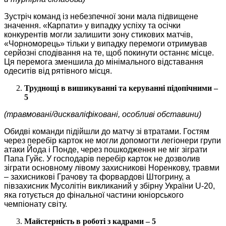
Зустріч команд із небезпечної зони мала підвищене
значення. «Карпати» у випадку успіху та осічки
конкурентів могли залишити зону стикових матчів,
«Чорноморець» тільки у випадку перемоги отримував
серйозні сподівання на те, щоб покинути останнє місце.
Ця перемога зменшила до мінімального відставання
одеситів від рятівного місця.
Труднощі в вишикуванні та керуванні підопічними –
5
(травмовані/дискваліфіковані, особливі обставини)
Обидві команди підійшли до матчу зі втратами. Гостям
через перебір карток не могли допомогти легіонери групи
атаки Йода і Понде, через пошкодження не міг зіграти
Папа Гуйє. У господарів перебір карток не дозволив
зіграти основному лівому захисникові Норенкову, травми
– захисникові Грачову та форвардові Штогрину, а
півзахисник Мусолітін викликаний у збірну України U-20,
яка готується до фінальної частини юніорського
чемпіонату світу.
Майстерність в роботі з кадрами – 5