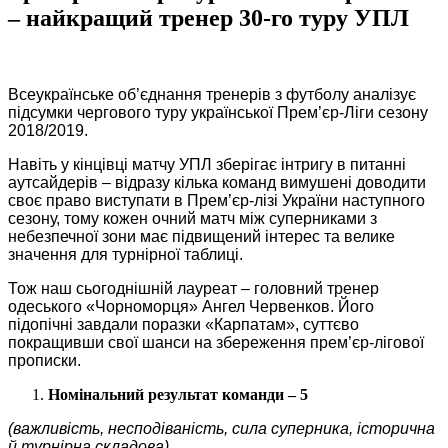
– найкращий тренер 30-го туру УПЛ
Всеукраїнське об’єднання тренерів з футболу аналізує
підсумки чергового туру української Прем’єр-Ліги сезону
2018
/
2019
.
Навіть у кінцівці матчу УПЛ зберігає інтригу в питанні
аутсайдерів – відразу кілька команд вимушені доводити
своє право виступати в Прем’єр-лізі України наступного
сезону, тому кожен очний матч між суперниками з
небезпечної зони має підвищений інтерес та велике
значення для турнірної таблиці.
Тож наш сьогоднішній лауреат – головний тренер
одеського «Чорноморця» Ангел Червенков. Його
підопічні завдали поразки «Карпатам», суттєво
покращивши свої шанси на збереження прем’єр-лігової
прописки.
Номінальний результат команди – 5
(важливість, несподіваність, сила суперника, історична
й турнірна складова)