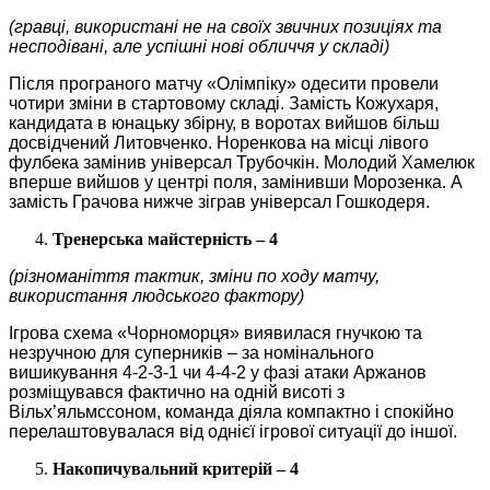
(гравці, використані не на своїх звичних позиціях та
несподівані, але успішні нові обличчя у складі)
Після програного матчу «Олімпіку» одесити провели
чотири зміни в стартовому складі. Замість Кожухаря,
кандидата в юнацьку збірну, в воротах вийшов більш
досвідчений Литовченко. Норенкова на місці лівого
фулбека замінив універсал Трубочкін. Молодий Хамелюк
вперше вийшов у центрі поля, замінивши Морозенка. А
замість Грачова нижче зіграв універсал Гошкодеря.
Тренерська майстерність – 4
(різноманіття тактик, зміни по ходу матчу,
використання людського фактору)
Ігрова схема «Чорноморця» виявилася гнучкою та
незручною для суперників – за номінального
вишикування 4-2-3-1 чи 4-4-2 у фазі атаки Аржанов
розміщувався фактично на одній висоті з
Вільх’яльмссоном, команда діяла компактно і спокійно
перелаштовувалася від однієї ігрової ситуації до іншої.
Накопичувальний критерій – 4