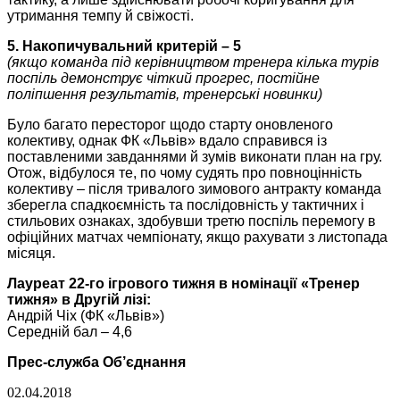
утримання темпу й свіжості.
5. Накопичувальний критерій – 5
(якщо команда під керівництвом тренера кілька турів
поспіль демонструє чіткий прогрес, постійне
поліпшення результатів, тренерські новинки)
Було багато пересторог щодо старту оновленого
колективу, однак ФК «Львів» вдало справився із
поставленими завданнями й зумів виконати план на гру.
Отож, відбулося те, по чому судять про повноцінність
колективу – після тривалого зимового антракту команда
зберегла спадкоємність та послідовність у тактичних і
стильових ознаках, здобувши третю поспіль перемогу в
офіційних матчах чемпіонату, якщо рахувати з листопада
місяця.
Лауреат 22-го ігрового тижня в номінації «Тренер
тижня» в Другій лізі:
Андрій Чіх (ФК «Львів»)
Середній бал – 4,6
Прес-служба Об’єднання
02.04.2018