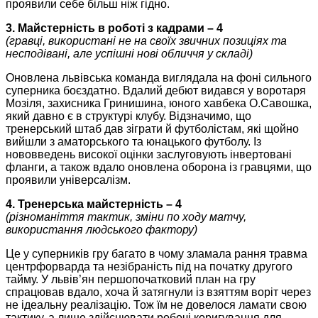
проявили себе більш ніж гідно.
3. Майстерність в роботі з кадрами – 4
(гравці, використані не на своїх звичних позиціях та
несподівані, але успішні нові обличчя у складі)
Оновлена львівська команда виглядала на фоні сильного
суперника боєздатно. Вдалий дебют видався у воротаря
Мозіля, захисника Гринишина, юного хавбека О.Савошка,
який давно є в структурі клубу. Відзначимо, що
тренерський штаб дав зіграти й футболістам, які щойно
вийшли з аматорського та юнацького футболу. Із
нововведень високої оцінки заслуговують інвертовані
фланги, а також вдало оновлена оборона із гравцями, що
проявили універсалізм.
4. Тренерська майстерність – 4
(різноманіття тактик, зміни по ходу матчу,
використання людського фактору)
Це у суперників гру багато в чому зламала рання травма
центрфорварда та незібраність під на початку другого
тайму. У львів’ян першопочатковий план на гру
спрацював вдало, хоча й затягнули із взяттям воріт через
не ідеальну реалізацію. Тож їм не довелося ламати свою
тактику, а лише здійснювати робочі коригування для