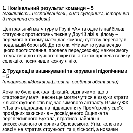
1. Номінальний результат команди – 5
(важливість, несподіваність, сила суперника, історична
й турнірна складова)
Центральний матч туру в Групі «А» та одне із найбільш
статусних протистоянь тижня у Другій лізі в цілому –
перемога в такому матчі дає команді суттєву перевагу в
подальшій боротьбі. До того ж, «Нива» готувалася до
цього протистояння, провела передсезонку, маючи змогу
готуватися до штучного покриття, а також провела велику
селекцію, посиливши кожну лінію.
2. Труднощі в вишикуванні та керуванні підопічними
– 5
(травмовані/дискваліфіковані, особливі обставини)
Хоча не було дискваліфікацій, відзначимо, що в
стартовому матчі весни ще могли чутися відзвуки втрати
кількох футболістів під час зимового антракту. Взимку ФК
«Львів» відправив на підвищення у Прем’єр-лігу своїх
провідних захисників – досвідченого Ощипка та
перспективного Бухала, втратила найбільш
висококласного опорника Орловського. Утім, колектив
зовсім не втратив стрункості та цілісності, а новачки