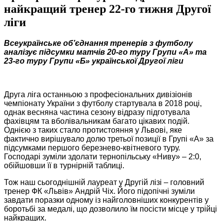
найкращий тренер 22-го тижня Другої
ліги
Всеукраїнське об’єднання тренерів з футболу
аналізує підсумки матчів 20-го туру Групи «А» та
23-го туру Групи «Б» української Другої ліги
Друга ліга останньою з професіональних дивізіонів
чемпіонату України з футболу стартувала в 2018 році,
однак весняна частина сезону відразу підготувала
фахівцям та вболівальникам багато цікавих подій.
Однією з таких стало протистояння у Львові, яке
фактично вирішувало долю третьої позиції в Групі «А» за
підсумками першого березнево-квітневого туру.
Господарі зуміли здолати тернопільську «Ниву» – 2:0,
обійшовши її в турнірній таблиці.
Тож наш сьогоднішній лауреат у Другій лізі – головний
тренер ФК «Львів» Андрій Чіх. Його підопічні зуміли
завдати поразки одному із найголовніших конкурентів у
боротьбі за медалі, що дозволило їм посісти місце у трійці
найкращих.