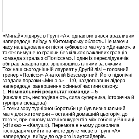
«Минай» лідирує в Групі «А», однак виявився вразливим
напередодні виїзду в Житомирську область. Не маючи
часу на відновлення після кубкового матчу з «Динамо», а
також вимушено граючи без кількох важливих гравців,
команда зіграла з «Поліссям». І один із переслідувачів
обіграв закарпатців, зрівнявшись із ними за очками.
Тож наш сьогоднішній лауреат у Другій лізі – головний
тренер «Полісся» Анатолій Безсмертний. Його підопічні
завдали поразки «Минаю» – 1:0, наздогнавши лідера
напередодні завершення осінньої частини сезону.
1. Номінальний результат команди – 5
(важливість, несподіваність, сила суперника, історична й
турнірна складова)
З точки зору турнірної боротьби це був визначальний
матч для житомирян – останній домашній цьогоріч, до
того ж, при очному матчі конкурентів між собою у Вінниці
(«Нива» – «Калуш»). Перемога в ньому дозволила
господарям вийти на чисте друге місце в Групі «А»
напередодні виїзду до одного із аутсайдерів.