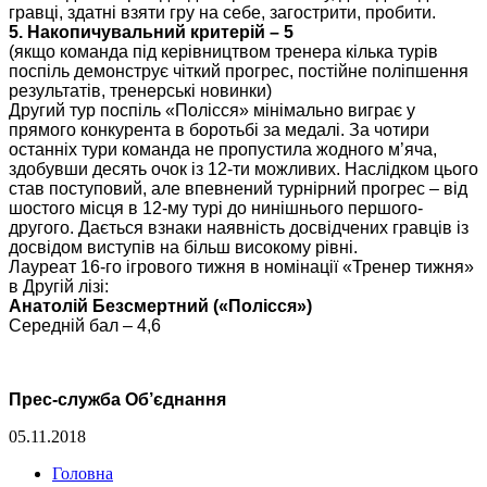
гравці, здатні взяти гру на себе, загострити, пробити.
5. Накопичувальний критерій – 5
(якщо команда під керівництвом тренера кілька турів
поспіль демонструє чіткий прогрес, постійне поліпшення
результатів, тренерські новинки)
Другий тур поспіль «Полісся» мінімально виграє у
прямого конкурента в боротьбі за медалі. За чотири
останніх тури команда не пропустила жодного м’яча,
здобувши десять очок із 12-ти можливих. Наслідком цього
став поступовий, але впевнений турнірний прогрес – від
шостого місця в 12-му турі до нинішнього першого-
другого. Дається взнаки наявність досвідчених гравців із
досвідом виступів на більш високому рівні.
Лауреат 16-го ігрового тижня в номінації «Тренер тижня»
в Другій лізі:
Анатолій Безсмертний («Полісся»)
Середній бал – 4,6
Прес-служба Об’єднання
05.11.2018
Головна