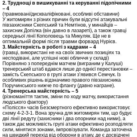
2. Труднощі в вишикуванні та керуванні підопічними
– 4
(травмовані/дискваліфіковані, особливі обставини)
У житомирян з різних причин були відсутні атакувальні
півзахисники Скепський та Немтінов, у минайців –
захисник Допілка (він давно в лазареті), а також гравці
середньої лінії Кополовець та Микуляк. Ще не в
оптимальній формі після травми форвард Нурієв.
3. Майстерність в роботі з кадрами – 4
(гравці, використані не на своїх звичних позиціях та
несподівані, але успішні нові обличчя у складі)
Порівняно з попереднім матчем (виграним у Калуші)
тренерський штаб вдався лише до однієї перестановки –
замість Скепського в групі атаки з’явився Семчук. Із
особливих рішень відзначимо правого півзахисника
Поручинського нижче по флангу (давно награне).
4. Тренерська майстерність – 5
(різноманіття тактик, зміни по ходу матчу, використання
людського фактору)
«Полісся» часів Безсмертного ефективно використовує
схему 4-2-3-1. Вона зручна для житомирян тим, що будує
дві лінії редуту (захисники і два опорники над ними), а
також дає можливість групі атаки ефективно розподіляти
сили, мінятися зонами, імпровізувати. Команда заточена
на швидкий перехід від оборони в атаку, де є досвідчені