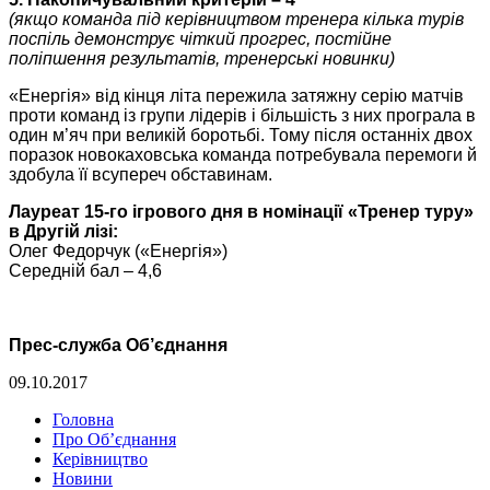
(якщо команда під керівництвом тренера кілька турів
поспіль демонструє чіткий прогрес, постійне
поліпшення результатів, тренерські новинки)
«Енергія» від кінця літа пережила затяжну серію матчів
проти команд із групи лідерів і більшість з них програла в
один м’яч при великій боротьбі. Тому після останніх двох
поразок новокаховська команда потребувала перемоги й
здобула її всупереч обставинам.
Лауреат 15-го ігрового дня в номінації «Тренер туру»
в Другій лізі:
Олег Федорчук («Енергія»)
Середній бал – 4,6
Прес-служба Об’єднання
09.10.2017
Головна
Про Об’єднання
Керівництво
Новини