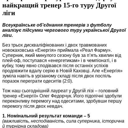
найкращий тренер 15-го туру Другої
ліги
Всеукраїнське об’єднання тренерів з футболу
аналізує підсумки чергового туру української Другої
ліги.
Без трьох дискваліфікованих і двох травмованих
новокаховська «Енергія» приймала «Реал Фарму».
Суперник, який минулого сезону був за п’ять хвилин від
плей-оф, поступався «енергетикам» і в чемпіонаті, і в
кубку, тому явно сподівався після останніх успіхів
продовжити вдалу серію в Новій Каховці. Але «Енергія»
зуміла навіть в урізаному складі після двох поспіль
поразок переграти одеситів (2:0).
Тож наш сьогоднішній лауреат у Другій лізі – головний
тренер «Енергії» Олег Федорчук. Його підопічні здобули
переконливу перемогу над одеситами, здобувши першу
перемогу після двох невдач.
1. Номінальний результат команди – 5
(важливість, несподіваність, сила суперника, історична
й турнірна складова)