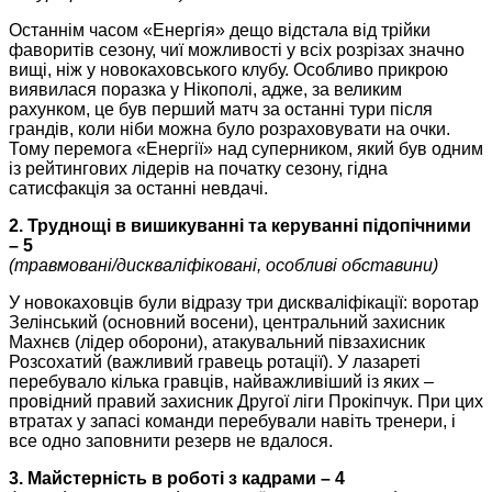
Останнім часом «Енергія» дещо відстала від трійки
фаворитів сезону, чиї можливості у всіх розрізах значно
вищі, ніж у новокаховського клубу. Особливо прикрою
виявилася поразка у Нікополі, адже, за великим
рахунком, це був перший матч за останні тури після
грандів, коли ніби можна було розраховувати на очки.
Тому перемога «Енергії» над суперником, який був одним
із рейтингових лідерів на початку сезону, гідна
сатисфакція за останні невдачі.
2. Труднощі в вишикуванні та керуванні підопічними
– 5
(травмовані/дискваліфіковані, особливі обставини)
У новокаховців були відразу три дискваліфікації: воротар
Зелінський (основний восени), центральний захисник
Махнєв (лідер оборони), атакувальний півзахисник
Розсохатий (важливий гравець ротації). У лазареті
перебувало кілька гравців, найважливіший із яких –
провідний правий захисник Другої ліги Прокіпчук. При цих
втратах у запасі команди перебували навіть тренери, і
все одно заповнити резерв не вдалося.
3. Майстерність в роботі з кадрами – 4