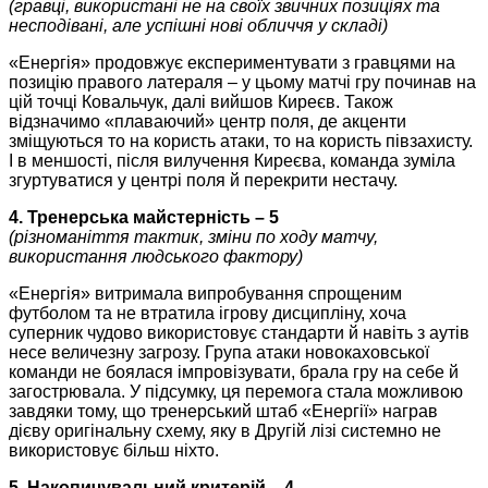
(гравці, використані не на своїх звичних позиціях та
несподівані, але успішні нові обличчя у складі)
«Енергія» продовжує експериментувати з гравцями на
позицію правого латераля – у цьому матчі гру починав на
цій точці Ковальчук, далі вийшов Киреєв. Також
відзначимо «плаваючий» центр поля, де акценти
зміщуються то на користь атаки, то на користь півзахисту.
І в меншості, після вилучення Киреєва, команда зуміла
згуртуватися у центрі поля й перекрити нестачу.
4. Тренерська майстерність – 5
(різноманіття тактик, зміни по ходу матчу,
використання людського фактору)
«Енергія» витримала випробування спрощеним
футболом та не втратила ігрову дисципліну, хоча
суперник чудово використовує стандарти й навіть з аутів
несе величезну загрозу. Група атаки новокаховської
команди не боялася імпровізувати, брала гру на себе й
загострювала. У підсумку, ця перемога стала можливою
завдяки тому, що тренерський штаб «Енергії» награв
дієву оригінальну схему, яку в Другій лізі системно не
використовує більш ніхто.
5. Накопичувальний критерій – 4