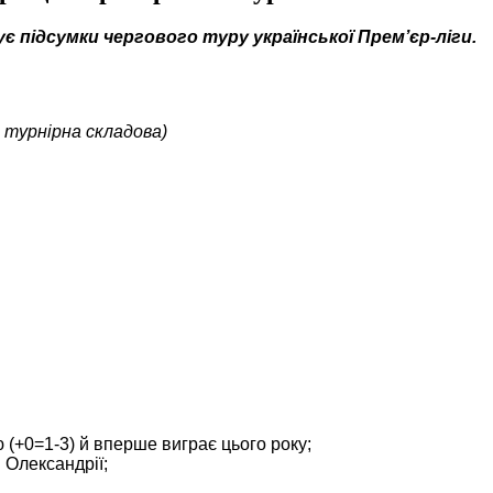
є підсумки чергового туру української Прем’єр-ліги.
й турнірна складова)
(+0=1-3) й вперше виграє цього року;
 Олександрії;