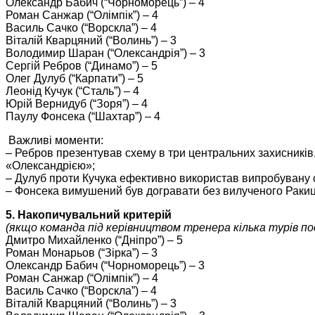
Олександр Бабич (“Чорноморець”) – 4
Роман Санжар (“Олімпік”) – 4
Василь Сачко (“Ворскла”) – 4
Віталій Кварцяний (“Волинь”) – 3
Володимир Шаран (“Олександрія”) – 3
Сергій Ребров (“Динамо”) – 5
Олег Дулуб (“Карпати”) – 5
Леонід Кучук (“Сталь”) – 4
Юрій Вернидуб (“Зоря”) – 4
Паулу Фонсека (“Шахтар”) – 4
Важливі моменти:
– Ребров презентував схему в три центральних захисників,
«Олександрією»;
– Дулуб проти Кучука ефективно використав випробувану с
– Фонсека вимушений був догравати без вилученого Ракиц
5. Накопичувальний критерій
(якщо команда під керівництвом тренера кілька турів по
Дмитро Михайленко (“Дніпро”) – 5
Роман Монарьов (“Зірка”) – 3
Олександр Бабич (“Чорноморець”) – 3
Роман Санжар (“Олімпік”) – 4
Василь Сачко (“Ворскла”) – 4
Віталій Кварцяний (“Волинь”) – 3