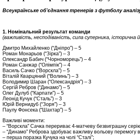
Всеукраїнське об’єднання тренерів з футболу аналізу
1. Номінальний результат команди
(важливість, несподіваність, сила суперника, історична 
Дмитро Михайленко (“Дніпро”) –
5
Роман Монарьов (“Зірка”) –
3
Олександр Бабич (“Чорноморець”) –
4
Роман Санжар (“Олімпік”) –
4
Василь Сачко (“Ворскла”) –
5
Віталій Кварцяний (“Волинь”) – 3
Володимир Шаран (“Олександрія”) – 3
Сергій Ребров (“Динамо”) – 5
Олег Дулуб (“Карпати”) –
5
Леонід Кучук (“Сталь”) –
3
Юрій Вернидуб (“Зоря”) –
3
Паулу Фонсека (“Шахтар”) –
5
Важливі моменти:
– “
Ворскла
” Са
чк
а
перериває 4-матчеву безвиграшну серію 
– “Динамо” Реброва здобуває важливу вольову перемогу в
– перша поразка Кучука на чолі “Сталі”;