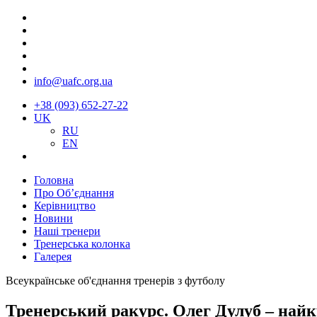
info@uafc.org.ua
+38 (093) 652-27-22
UK
RU
EN
Головна
Про Об’єднання
Керівництво
Новини
Наші тренери
Тренерська колонка
Галерея
Всеукраїнське об'єднання тренерів з футболу
Тренерський ракурс. Олег Дулуб – най