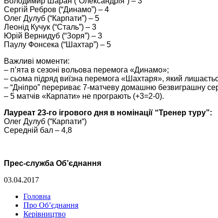
Володимир Шаран (“Олександрія”) – 3
Сергій Ребров (“Динамо”) – 4
Олег Дулуб (“Карпати”) – 5
Леонід Кучук (“Сталь”) – 3
Юрій Вернидуб (“Зоря”) – 3
Паулу Фонсека (“Шахтар”) – 5
Важливі моменти:
– п’ята в сезоні вольова перемога «Динамо»;
– сьома підряд виїзна перемога «Шахтаря», який лишаєть
– “Дніпро” перериває 7-матчеву домашню безвиграшну сері
– 5 матчів «Карпати» не програють (+3=2-0).
Лауреат 2
3
-го ігрового дня в номінації “Тренер туру”:
Олег Дулуб
(“
К
а
рпати
“)
Середній бал –
4
,
8
Прес-служба Об’єднання
03.04.2017
Головна
Про Об’єднання
Керівництво