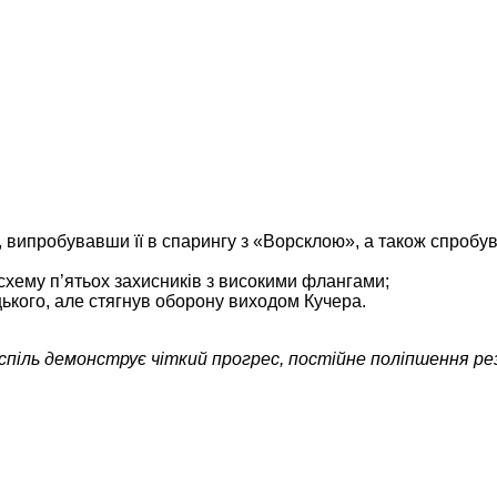
 випробувавши її в спарингу з «Ворсклою», а також спробув
хему п’ятьох захисників з високими флангами;
ького, але стягнув оборону виходом Кучера.
спіль демонструє чіткий прогрес, постійне поліпшення ре