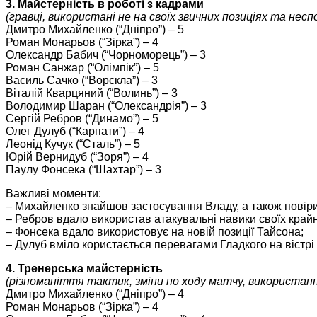
3. Майстерність в роботі з кадрами
(гравці, використані не на своїх звичних позиціях та неспо
Дмитро Михайленко (“Дніпро”) – 5
Роман Монарьов (“Зірка”) – 4
Олександр Бабич (“Чорноморець”) – 3
Роман Санжар (“Олімпік”) – 5
Василь Сачко (“Ворскла”) – 3
Віталій Кварцяний (“Волинь”) – 3
Володимир Шаран (“Олександрія”) – 3
Сергій Ребров (“Динамо”) – 5
Олег Дулуб (“Карпати”) – 4
Леонід Кучук (“Сталь”) – 5
Юрій Вернидуб (“Зоря”) – 4
Паулу Фонсека (“Шахтар”) – 3
Важливі моменти:
– Михайленко знайшов застосування Владу, а також повірив
– Ребров вдало використав атакувальні навики своїх крайн
– Фонсека вдало використовує на новій позиції Тайсона;
– Дулуб вміло користається перевагами Гладкого на вістрі 
4. Тренерська майстерність
(різноманіття тактик, зміни по ходу матчу, використан
Дмитро Михайленко (“Дніпро”) – 4
Роман Монарьов (“Зірка”) – 4