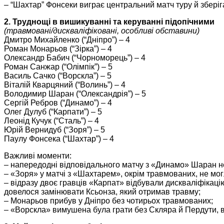
– “Шахтар” Фонсеки виграє центральний матч туру й зберіг
2. Труднощі в вишикуванні та керуванні підопічними
(травмовані/дискваліфіковані, особливі обставини)
Дмитро Михайленко (“Дніпро”) – 4
Роман Монарьов (“Зірка”) – 4
Олександр Бабич (“Чорноморець”) – 4
Роман Санжар (“Олімпік”) – 5
Василь Сачко (“Ворскла”) – 5
Віталій Кварцяний (“Волинь”) – 4
Володимир Шаран (“Олександрія”) – 5
Сергій Ребров (“Динамо”) – 4
Олег Дулуб (“Карпати”) – 5
Леонід Кучук (“Сталь”) – 4
Юрій Вернидуб (“Зоря”) – 5
Паулу Фонсека (“Шахтар”) – 4
Важливі моменти:
– напередодні відповідального матчу з «Динамо» Шаран не
– «Зоря» у матчі з «Шахтарем», окрім травмованих, не мог
– відразу двоє гравців «Карпат» відбували дискваліфікацію
довелося замінювати Ксьонза, який отримав травму;
– Монарьов прибув у Дніпро без чотирьох травмованих;
– «Ворскла» вимушена була грати без Скляра й Пердути, ві