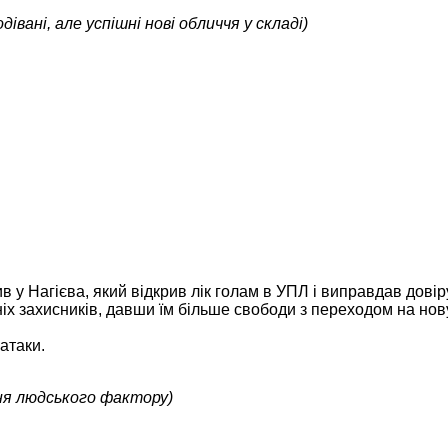
дівані, але успішні нові обличчя у складі)
 у Нагієва, який відкрив лік голам в УПЛ і виправдав довір
іх захисників, давши їм більше свободи з переходом на нов
атаки.
ня людського фактору)