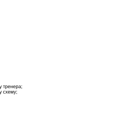
у тренера;
у схему;