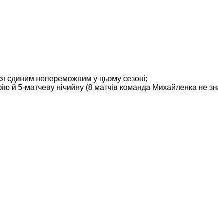
ся єдиним непереможним у цьому сезоні;
ю й 5-матчеву нічийну (8 матчів команда Михайленка не зна