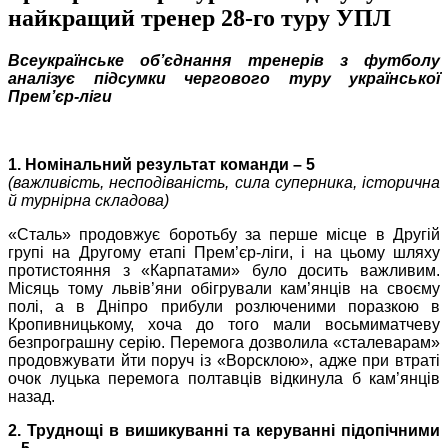
найкращий тренер 28-го туру УПЛ
Всеукраїнське об’єднання тренерів з футболу
аналізує підсумки чергового туру української
Прем’єр-ліги
1. Номінальний результат команди – 5
(важливість, несподіваність, сила суперника, історична
й турнірна складова)
«Сталь» продовжує боротьбу за перше місце в Другій
групі на Другому етапі Прем’єр-ліги, і на цьому шляху
протистояння з «Карпатами» було досить важливим.
Місяць тому львів’яни обігрували кам’янців на своєму
полі, а в Дніпро прибули розлюченими поразкою в
Кропивницькому, хоча до того мали восьмиматчеву
безпрограшну серію. Перемога дозволила «сталеварам»
продовжувати йти поруч із «Ворсклою», адже при втраті
очок луцька перемога полтавців відкинула б кам’янців
назад.
2. Труднощі в вишикуванні та керуванні підопічними