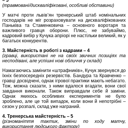
– 5
(травмовані/дискваліфіковані, особливі обставини)
У матчі проти львів’ян тренерський штаб номінальних
господарів не міг розраховувати на дискваліфікованих
Паньківа та Стаменковича – основного воротаря та
важливого гравця оборони. Плюс, не забуваймо,
кадровий вибір у Кучука апріорі не настільки великий, як у
багатьох конкурентів.
3. Майстерність в роботі з кадрами – 4
(гравці, використані не на своїх звичних позиціях та
несподівані, але успішні нові обличчя у складі)
Намагаючись замінити «штрафників», Кучук звернувся до
їхніх безпосередніх резервістів. Бандура та Кравченко –
гравці досвідчені, однак ігрової практики мають небагато.
Тож, можна сказати, з ними вдалося вгадати, вони свої
завдання виконали. Також виправдали себе й заміни.
Однак якихось особливих експериментів не було
зроблено, але це той випадок, коли вони й непотрібні –
сезон у розпалі, склад уже награний.
4. Тренерська майстерність – 5
(різноманіття тактик, зміни по ходу матчу,
використання людського фактору)