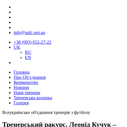
info@uafc.org.ua
+38 (093) 652-27-22
UK
RU
EN
Головна
Про Об’єднання
Керівництво
Новини
Наші тренери
Тренерська колонка
Галерея
Всеукраїнське об'єднання тренерів з футболу
Тренерський ракурс. Леонід Кучук –