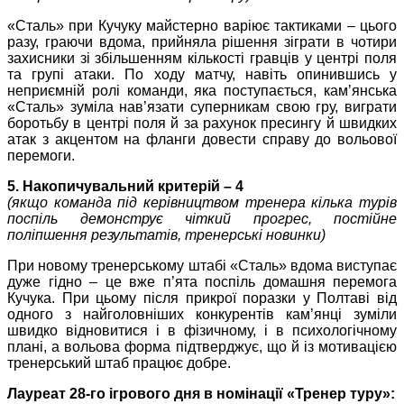
«Сталь» при Кучуку майстерно варіює тактиками – цього
разу, граючи вдома, прийняла рішення зіграти в чотири
захисники зі збільшенням кількості гравців у центрі поля
та групі атаки. По ходу матчу, навіть опинившись у
неприємній ролі команди, яка поступається, кам’янська
«Сталь» зуміла нав’язати суперникам свою гру, виграти
боротьбу в центрі поля й за рахунок пресингу й швидких
атак з акцентом на фланги довести справу до вольової
перемоги.
5. Накопичувальний критерій – 4
(якщо команда під керівництвом тренера кілька турів
поспіль демонструє чіткий прогрес, постійне
поліпшення результатів, тренерські новинки)
При новому тренерському штабі «Сталь» вдома виступає
дуже гідно – це вже п’ята поспіль домашня перемога
Кучука. При цьому після прикрої поразки у Полтаві від
одного з найголовніших конкурентів кам’янці зуміли
швидко відновитися і в фізичному, і в психологічному
плані, а вольова форма підтверджує, що й із мотивацією
тренерський штаб працює добре.
Лауреат 28-го ігрового дня в номінації «Тренер туру»: