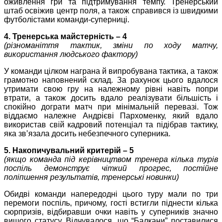
оживлення гри та підтримування темпу. Тренерський
штаб освіжив центр поля, а також справився із швидкими
футболістами команди-суперниці.
4. Тренерська майстерність – 4
(різноманіття тактик, зміни по ходу матчу,
використання людського фактору)
У команди цілком награна й випробувана тактика, а також
грамотно наповнений склад. За рахунок цього вдалося
утримати свою гру на належному рівні навіть попри
втрати, а також досить вдало реалізувати більшість і
спокійно дограти матч при мінімальній перевазі. Тож
віддаємо належне Андрієві Пархоменку, який вдало
використав свій кадровий потенціал та підібрав тактику,
яка зв’язала досить небезпечного суперника.
5. Накопичувальний критерій – 5
(якщо команда під керівництвом тренера кілька турів
поспіль демонструє чіткий прогрес, постійне
поліпшення результатів, тренерські новинки)
Обидві команди напередодні цього туру мали по три
перемоги поспіль, причому, гості встигли піднести кілька
сюрпризів, відбиравши очки навіть у суперників значно
вищого статусу. Відчувалося, що “Балкани” поставилися