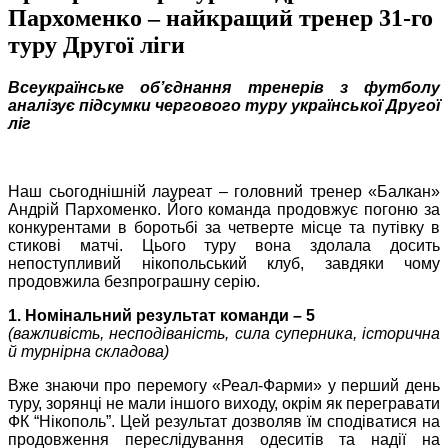
Пархоменко – найкращий тренер 31-го
туру Другої ліги
Всеукраїнське об’єднання тренерів з футболу
аналізує підсумки чергового туру української Другої
ліг
Наш сьогоднішній лауреат – головний тренер «Балкан»
Андрій Пархоменко. Його команда продовжує погоню за
конкурентами в боротьбі за четверте місце та путівку в
стикові матчі. Цього туру вона здолала досить
непоступливий нікопольський клуб, завдяки чому
продовжила безпрограшну серію.
1. Номінальний результат команди – 5
(важливість, несподіваність, сила суперника, історична
й турнірна складова)
Вже знаючи про перемогу «Реал-Фарми» у перший день
туру, зорянці не мали іншого виходу, окрім як перегравати
ФК “Нікополь”. Цей результат дозволяв їм сподіватися на
продовження переслідування одеситів та надії на