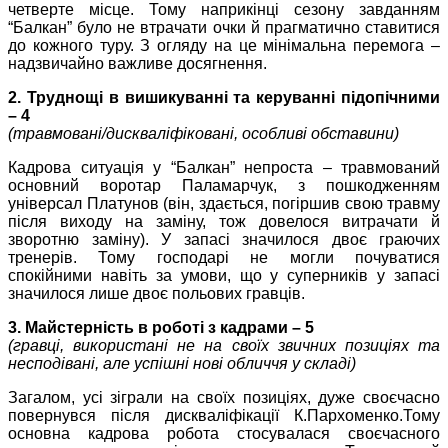
четверте місце. Тому наприкінці сезону завданням
“Балкан” було не втрачати очки й прагматично ставитися
до кожного туру. З огляду на це мінімальна перемога –
надзвичайно важливе досягнення.
2. Труднощі в вишикуванні та керуванні підопічними
– 4
(травмовані/дискваліфіковані, особливі обставини)
Кадрова ситуація у “Балкан” непроста – травмований
основний воротар Паламарчук, з пошкодженням
універсал Платунов (він, здається, погіршив свою травму
після виходу на заміну, тож довелося витрачати й
зворотню заміну). У запасі значилося двоє граючих
тренерів. Тому господарі не могли почуватися
спокійними навіть за умови, що у суперників у запасі
значилося лише двоє польових гравців.
3. Майстерність в роботі з кадрами – 5
(гравці, використані не на своїх звичних позиціях та
несподівані, але успішні нові обличчя у складі)
Загалом, усі зіграли на своїх позиціях, дуже своєчасно
повернувся після дискваліфікації К.Пархоменко.Тому
основна кадрова робота стосувалася своєчасного