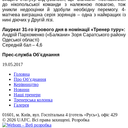
до нікопольської команди з належною повагою, тож
уникли недооцінки й здобули необхідну перемогу. 4-
матчева виграшна серія зорянців – одна з найкращих із
нині діючих у Другій лізі.
Лауреат 31-го ігрового дня в номінації «Тренер туру»:
Андрій Пархоменко («Балкани» Зоря Саратського району
Одеської області)
Середній бал – 4,6
Прес-служба Об’єднання
19.05.2017
Головна
Про Об’єднання
Керівництво
Новини
Наші тренери
Тренерська колонка
Галерея
01601, м. Київ, вул. Госпітальна 4 (готель «Русь»), офіс 429
© 2026 UAFC. Всі права захищені.
Розробка