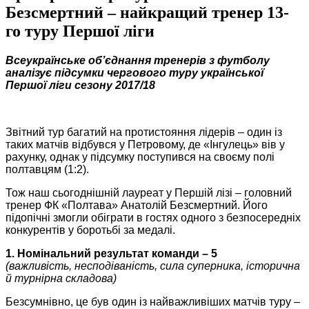
Безсмертний – найкращий тренер 13-
го туру Першої ліги
Всеукраїнське об’єднання тренерів з футболу
аналізує підсумки чергового туру української
Першої ліги сезону 2017/18
Звітний тур багатий на протистояння лідерів – один із
таких матчів відбувся у Петровому, де «Інгулець» вів у
рахунку, однак у підсумку поступився на своєму полі
полтавцям (1:2).
Тож наш сьогоднішній лауреат у Першій лізі – головний
тренер ФК «Полтава» Анатолій Безсмертний. Його
підопічні змогли обіграти в гостях одного з безпосередніх
конкурентів у боротьбі за медалі.
1. Номінальний результат команди – 5
(важливість, несподіваність, сила суперника, історична
й турнірна складова)
Безсумнівно, це був один із найважливіших матчів туру –