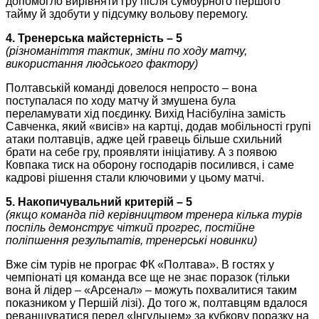
допомогло вирівняти гру після сумбурного першого
тайму й здобути у підсумку вольову перемогу.
4. Тренерська майстерність – 5
(різноманіття тактик, зміни по ходу матчу,
використання людського фактору)
Полтавській команді довелося непросто – вона
поступалася по ходу матчу й змушена була
переламувати хід поєдинку. Вихід Насібуліна замість
Савченка, який «висів» на картці, додав мобільності групі
атаки полтавців, адже цей гравець більше схильний
брати на себе гру, проявляти ініціативу. А з появою
Ковпака тиск на оборону господарів посилився, і саме
кадрові рішення стали ключовими у цьому матчі.
5. Накопичувальний критерій – 5
(якщо команда під керівництвом тренера кілька турів
поспіль демонструє чіткий прогрес, постійне
поліпшення результатів, тренерські новинки)
Вже сім турів не програє ФК «Полтава». В гостях у
чемпіонаті ця команда все ще не знає поразок (тільки
вона й лідер – «Арсенал» – можуть похвалитися таким
показником у Першій лізі). До того ж, полтавцям вдалося
реваншуватися перед «Інгульцем» за кубкову поразку на