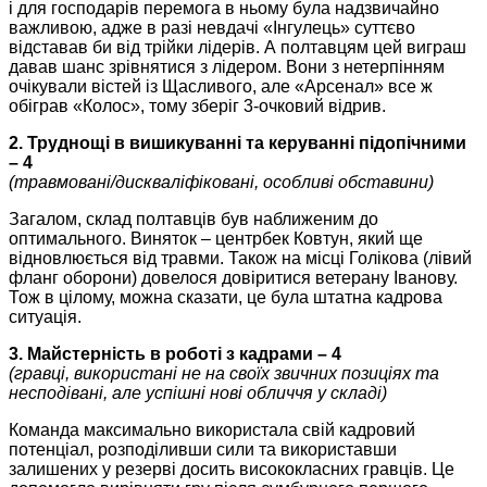
і для господарів перемога в ньому була надзвичайно
важливою, адже в разі невдачі «Інгулець» суттєво
відставав би від трійки лідерів. А полтавцям цей виграш
давав шанс зрівнятися з лідером. Вони з нетерпінням
очікували вістей із Щасливого, але «Арсенал» все ж
обіграв «Колос», тому зберіг 3-очковий відрив.
2. Труднощі в вишикуванні та керуванні підопічними
– 4
(травмовані/дискваліфіковані, особливі обставини)
Загалом, склад полтавців був наближеним до
оптимального. Виняток – центрбек Ковтун, який ще
відновлюється від травми. Також на місці Голікова (лівий
фланг оборони) довелося довіритися ветерану Іванову.
Тож в цілому, можна сказати, це була штатна кадрова
ситуація.
3. Майстерність в роботі з кадрами – 4
(гравці, використані не на своїх звичних позиціях та
несподівані, але успішні нові обличчя у складі)
Команда максимально використала свій кадровий
потенціал, розподіливши сили та використавши
залишених у резерві досить висококласних гравців. Це