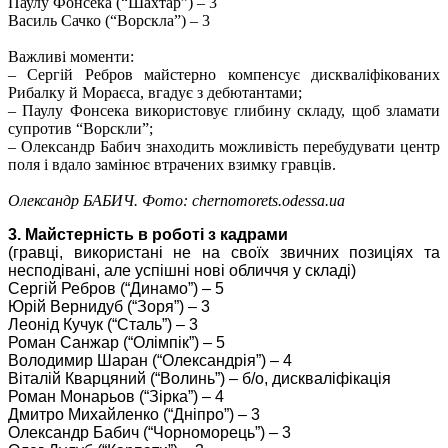
Паулу Фонсека (“Шахтар”) – 3
Василь Сачко (“Ворскла”) – 3
Важливі моменти:
– Сергій Ребров майстерно компенсує дискваліфікованих
Рибалку й Мораєса, вгадує з дебютантами;
– Паулу Фонсека використовує глибину складу, щоб зламати
супротив “Ворскли”;
– Олександр Бабич знаходить можливість перебудувати центр
поля і вдало замінює втрачених взимку гравців.
Олександр БАБИЧ. Фото: chernomorets.odessa.ua
3. Майстерність в роботі з кадрами
(гравці, використані не на своїх звичних позиціях та
несподівані, але успішні нові обличчя у складі)
Сергій Ребров (“Динамо”) – 5
Юрій Вернидуб (“Зоря”) – 3
Леонід Кучук (“Сталь”) – 3
Роман Санжар (“Олімпік”) – 5
Володимир Шаран (“Олександрія”) – 4
Віталій Кварцяний (“Волинь”) – б/о, дискваліфікація
Роман Монарьов (“Зірка”) – 4
Дмитро Михайленко (“Дніпро”) – 3
Олександр Бабич (“Чорноморець”) – 3