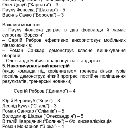
Олег Дулуб (“Карпати”) – 3
Паулу Фонсека (“Шахтар”) – 5
Василь Сачко (“Ворскла”) – 3
Важливі моменти:
– Паулу Фонсека дограє в два форварди й ламає
супротив “Ворскли”;
– Сергій Ребров ефективно використовує мобільних
півзахисників;
– Роман Санжар демонструє класне вишикування
оборони;
– Олександр Бабич спрацьовує на стандартах.
5. Накопичувальний критерій
(якщо команда під керівництвом тренера кілька турів
поспіль демонструє чіткий прогрес, постійне поліпшення
результатів, тренерські новинки)
Сергій Ребров (“Динамо”) – 4
Юрій Вернидуб (“Зоря”) – 3
Леонід Кучук (“Сталь”) – 3
Роман Санжар (“Олімпік”) – 5
Володимир Шаран (“Олександрія”) – 5
Віталій Кварцяний (“Волинь”) – б/о, дискваліфікація
Роман Монарьов (“Зірка”) – 4