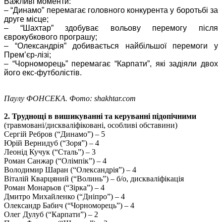
Важливі моменти:
– “Динамо” перемагає головного конкурента у боротьбі за
друге місце;
– “Шахтар” здобуває вольову перемогу після
єврокубкового програшу;
– “Олександрія” добивається найбільшої перемоги у
Прем’єр-лізі;
– “Чорноморець” перемагає “Карпати”, які задіяли двох
його екс-футболістів.
Паулу ФОНСЕКА. Фото: shakhtar.com
2. Труднощі в вишикуванні та керуванні підопічними
(травмовані/дискваліфіковані, особливі обставини)
Сергій Ребров (“Динамо”) – 5
Юрій Вернидуб (“Зоря”) – 4
Леонід Кучук (“Сталь”) – 3
Роман Санжар (“Олімпік”) – 4
Володимир Шаран (“Олександрія”) – 4
Віталій Кварцяний (“Волинь”) – б/о, дискваліфікація
Роман Монарьов (“Зірка”) – 4
Дмитро Михайленко (“Дніпро”) – 4
Олександр Бабич (“Чорноморець”) – 4
Олег Дулуб (“Карпати”) – 2