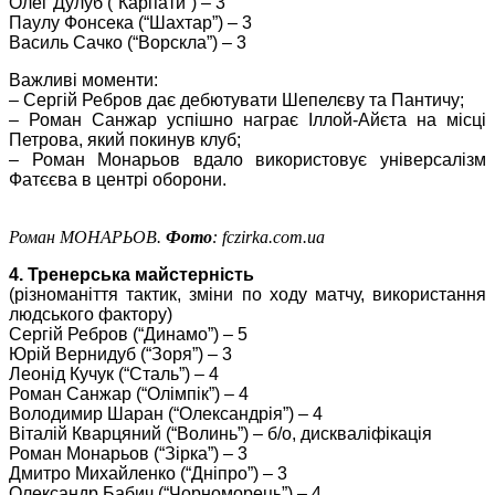
Олег Дулуб (“Карпати”) – 3
Паулу Фонсека (“Шахтар”) – 3
Василь Сачко (“Ворскла”) – 3
Важливі моменти:
– Сергій Ребров дає дебютувати Шепелєву та Пантичу;
– Роман Санжар успішно награє Іллой-Айєта на місці
Петрова, який покинув клуб;
– Роман Монарьов вдало використовує універсалізм
Фатєєва в центрі оборони.
Роман МОНАРЬОВ.
Фото
: fczirka.com.ua
4. Тренерська майстерність
(різноманіття тактик, зміни по ходу матчу, використання
людського фактору)
Сергій Ребров (“Динамо”) – 5
Юрій Вернидуб (“Зоря”) – 3
Леонід Кучук (“Сталь”) – 4
Роман Санжар (“Олімпік”) – 4
Володимир Шаран (“Олександрія”) – 4
Віталій Кварцяний (“Волинь”) – б/о, дискваліфікація
Роман Монарьов (“Зірка”) – 3
Дмитро Михайленко (“Дніпро”) – 3
Олександр Бабич (“Чорноморець”) – 4