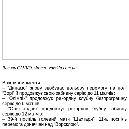
Василь САЧКО. Фото: vorskla.com.ua
Важливі моменти:
– “Динамо” знову здобуває вольову перемогу на полі
“Зорі” й продовжує свою забивну серію до 11 матчів;
– “Олімпік” продовжує рекордну клубну безпрограшну
серію до 6 матчів;
– “Олександрія” продовжує рекордну клубну
забивну
серію до 12 матчів;
– 39-й поспіль голевий матч “Шахтаря”, 11-а поспіль
перемога донеччан над “Ворсклою”.