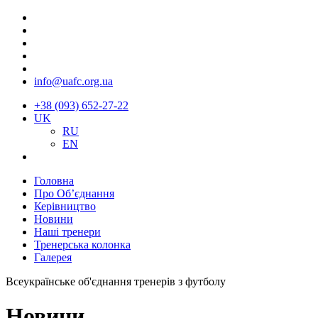
info@uafc.org.ua
+38 (093) 652-27-22
UK
RU
EN
Головна
Про Об’єднання
Керівництво
Новини
Наші тренери
Тренерська колонка
Галерея
Всеукраїнське об'єднання тренерів з футболу
Новини