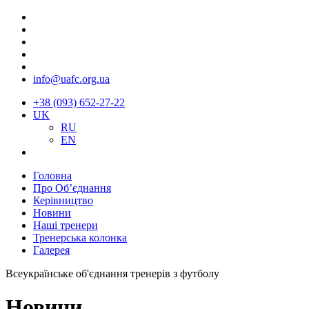
info@uafc.org.ua
+38 (093) 652-27-22
UK
RU
EN
Головна
Про Об’єднання
Керівництво
Новини
Наші тренери
Тренерська колонка
Галерея
Всеукраїнське об'єднання тренерів з футболу
Новини