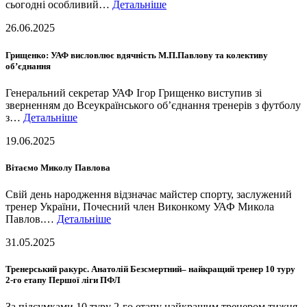
сьогодні особливий…
Детальніше
26.06.2025
Грищенко: УАФ висловлює вдячність М.П.Павлову та колективу
об’єднання
Генеральний секретар УАФ Ігор Грищенко виступив зі
зверненням до Всеукраїнського об’єднання тренерів з футболу
з…
Детальніше
19.06.2025
Вітаємо Миколу Павлова
Свій день народження відзначає майстер спорту, заслужений
тренер України, Почесний член Виконкому УАФ Микола
Павлов.…
Детальніше
31.05.2025
Тренерський ракурс. Анатолій Безсмертний– найкращий тренер 10 туру
2-го етапу Першої ліги ПФЛ
За підсумками 10 туру 2-го етапу найкращим тренером тижня