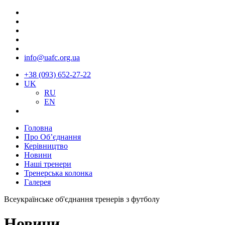
info@uafc.org.ua
+38 (093) 652-27-22
UK
RU
EN
Головна
Про Об’єднання
Керівництво
Новини
Наші тренери
Тренерська колонка
Галерея
Всеукраїнське об'єднання тренерів з футболу
Новини