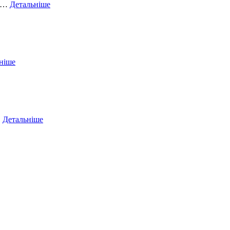
ий…
Детальніше
ніше
…
Детальніше