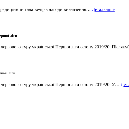
 традиційний гала-вечір з нагоди визначення…
Детальніше
ершої ліги
и чергового туру української Першої ліги сезону 2019/20. Після
ршої ліги
и чергового туру української Першої ліги сезону 2019/20. У…
Дет