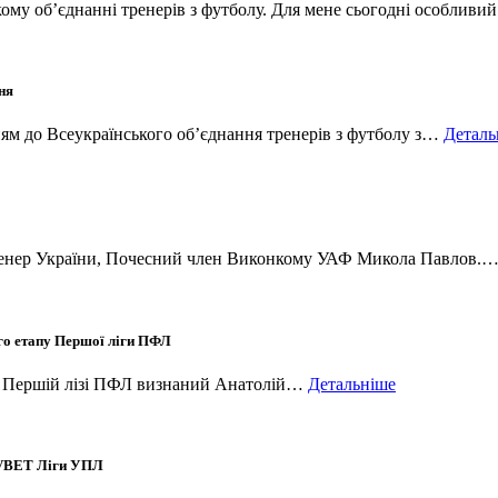
ому об’єднанні тренерів з футболу. Для мене сьогодні особлив
ня
ям до Всеукраїнського об’єднання тренерів з футболу з…
Деталь
 тренер України, Почесний член Виконкому УАФ Микола Павлов.
-го етапу Першої ліги ПФЛ
 в Першій лізі ПФЛ визнаний Анатолій…
Детальніше
у VBET Ліги УПЛ