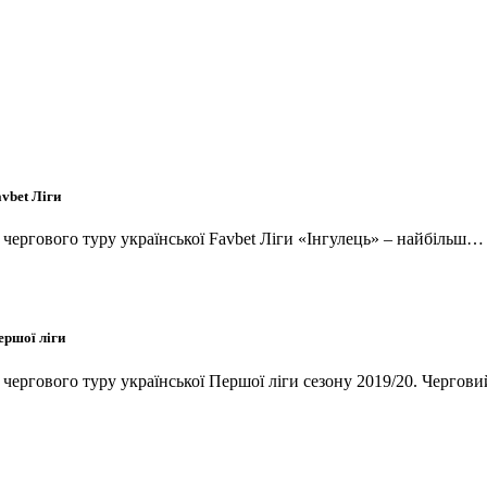
vbet Ліги
и чергового туру української Favbet Ліги «Інгулець» – найбільш
ершої ліги
и чергового туру української Першої ліги сезону 2019/20. Черго