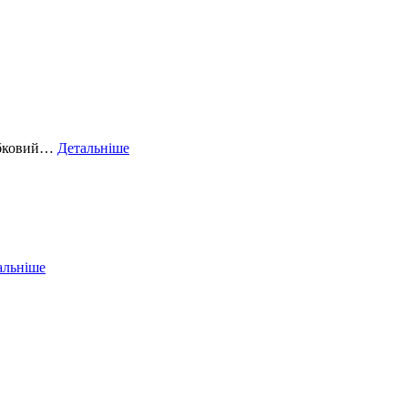
кубковий…
Детальніше
альніше