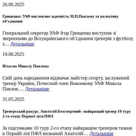
26.06.2025
Грищенко: УАФ висловлює вдячність М.П.Павлову та колективу
об’єднання
Генеральний секретар УАФ Ігор Грищенко виступив зі
зверненням до Всеукраїнського об’єднання тренерів з футболу
з…
Детальніше
19.06.2025
Вітаємо Миколу Павлова
Свій день народження відзначає майстер спорту, заслужений
тренер України, Почесний член Виконкому УАФ Микола
Павлов.…
Детальніше
31.05.2025
Тренерський ракурс. Анатолій Безсмертний– найкращий тренер 10 туру
2-го етапу Першої ліги ПФЛ
За підсумками 10 туру 2-го етапу найкращим тренером тижня
в Першій лізі ПФЛ визнаний Анатолій…
Детальніше