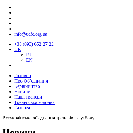
info@uafc.org.ua
+38 (093) 652-27-22
UK
RU
EN
Головна
Про Об’єднання
Керівництво
Новини
Наші тренери
Тренерська колонка
Галерея
Всеукраїнське об'єднання тренерів з футболу
Новини