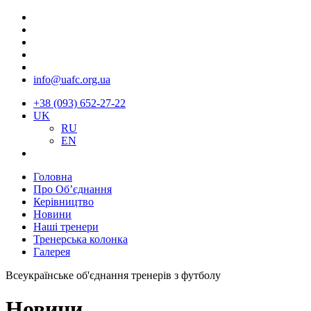
info@uafc.org.ua
+38 (093) 652-27-22
UK
RU
EN
Головна
Про Об’єднання
Керівництво
Новини
Наші тренери
Тренерська колонка
Галерея
Всеукраїнське об'єднання тренерів з футболу
Новини