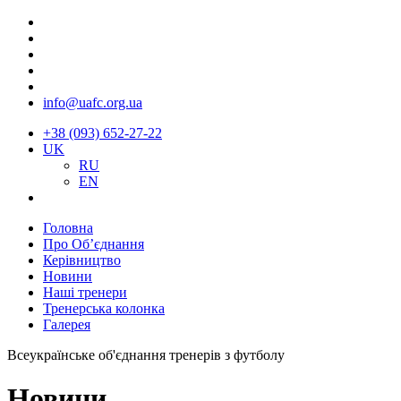
info@uafc.org.ua
+38 (093) 652-27-22
UK
RU
EN
Головна
Про Об’єднання
Керівництво
Новини
Наші тренери
Тренерська колонка
Галерея
Всеукраїнське об'єднання тренерів з футболу
Новини