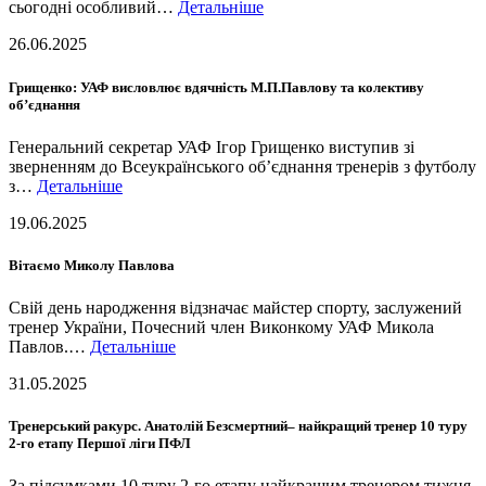
сьогодні особливий…
Детальніше
26.06.2025
Грищенко: УАФ висловлює вдячність М.П.Павлову та колективу
об’єднання
Генеральний секретар УАФ Ігор Грищенко виступив зі
зверненням до Всеукраїнського об’єднання тренерів з футболу
з…
Детальніше
19.06.2025
Вітаємо Миколу Павлова
Свій день народження відзначає майстер спорту, заслужений
тренер України, Почесний член Виконкому УАФ Микола
Павлов.…
Детальніше
31.05.2025
Тренерський ракурс. Анатолій Безсмертний– найкращий тренер 10 туру
2-го етапу Першої ліги ПФЛ
За підсумками 10 туру 2-го етапу найкращим тренером тижня