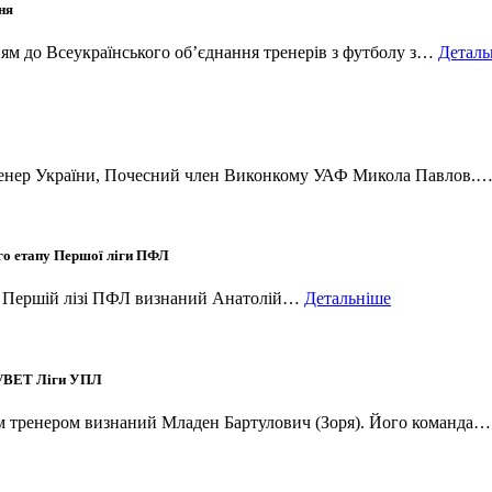
ня
ям до Всеукраїнського об’єднання тренерів з футболу з…
Деталь
 тренер України, Почесний член Виконкому УАФ Микола Павлов.
-го етапу Першої ліги ПФЛ
 в Першій лізі ПФЛ визнаний Анатолій…
Детальніше
у VBET Ліги УПЛ
щим тренером визнаний Младен Бартулович (Зоря). Його команда