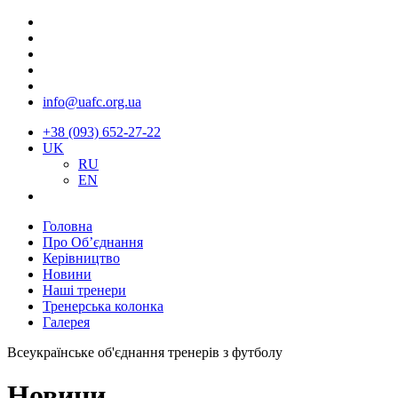
info@uafc.org.ua
+38 (093) 652-27-22
UK
RU
EN
Головна
Про Об’єднання
Керівництво
Новини
Наші тренери
Тренерська колонка
Галерея
Всеукраїнське об'єднання тренерів з футболу
Новини