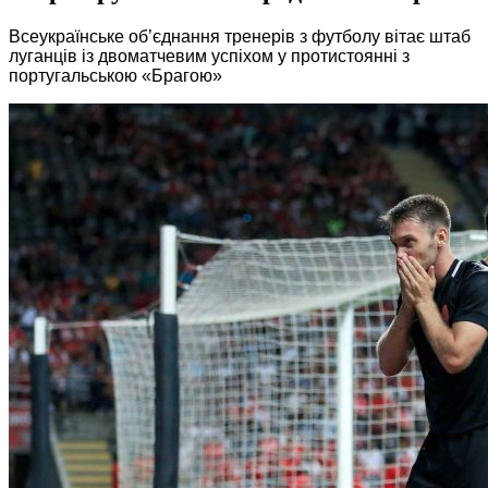
Всеукраїнське об’єднання тренерів з футболу вітає штаб
луганців із двоматчевим успіхом у протистоянні з
португальською «Брагою»