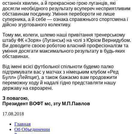
останніх хвилин, а й прекрасною грою луганців, які
досягли необхідного результату всупереч несприятливим
обставинам поєдинку. Уміння перебороти не лише
суперника, а й себе — ознака справжнього спортсмена і
дійсно згуртованого колективу.
Тому ми, колеги, шлемо наші привітання тренерському
штабу ФК «Зоря» (Луганськ) на чолі з Юрієм Вернидубом.
Ви доводите своєю роботою власний професіоналізм та
уміння досягати максимального результату в будь-яких
обставинах.
Від імені всієї футбольної спільноти будемо палко
підтримувати вас у матчах з німецьким клубом «Ред
Булл» (Лейпциг), а також бажаємо вам продовжити
переможну ходу й надалі гідно представляти нашу
державу на євроарені.
З повагою,
Президент ВОФТ мс, зту М.П.Павлов
17.08.2018
Главная
Об Объединении