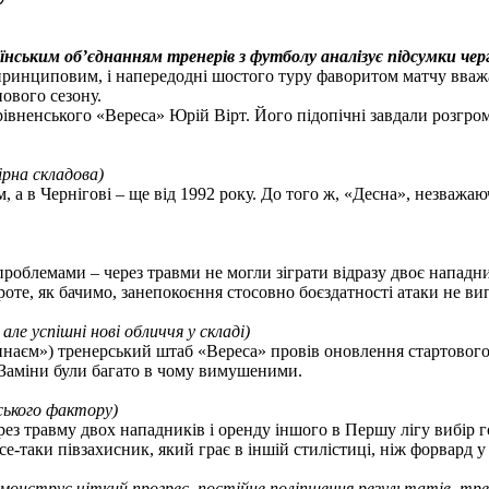
раїнським об’єднанням тренерів з футболу аналізує підсумки че
ринциповим, і напередодні шостого туру фаворитом матчу вважали
нового сезону.
вненського «Вереса» Юрій Вірт. Його підопічні завдали розгромн
ірна складова)
, а в Чернігові – ще від
1992
року. До того ж, «Десна», незважаю
проблемами – через травми не могли зіграти відразу двоє нападн
роте, як бачимо, занепокоєння стосовно боєздатності атаки не ви
 але успішні нові обличчя у складі)
наєм») тренерський штаб «Вереса» провів оновлення стартового с
 Заміни були багато в чому вимушеними.
ського фактору)
ез травму двох нападників і оренду іншого в Першу лігу вибір го
се-таки півзахисник, який грає в іншій стилістиці, ніж форвард у
емонструє чіткий прогрес, постійне поліпшення результатів, тре