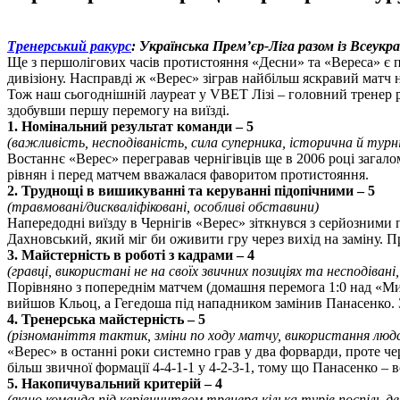
Тренерський ракурс
: Українська Прем’єр-Ліга разом із Всеук
Ще з першолігових часів протистояння «Десни» та «Вереса» є п
дивізіону. Насправді ж «Верес» зіграв найбільш яскравий матч 
Тож наш сьогоднішній лауреат у VBET Лізі – головний тренер рі
здобувши першу перемогу на виїзді.
1. Номінальний результат команди – 5
(важливість, несподіваність, сила суперника, історична й турн
Востаннє «Верес» перегравав чернігівців ще в
2006
році загалом
рівнян і перед матчем вважалася фаворитом протистояння.
2. Труднощі в вишикуванні та керуванні підопічними – 5
(травмовані/дискваліфіковані, особливі обставини)
Напередодні виїзду в Чернігів «Верес» зіткнувся з серйозними 
Дахновський, який міг би оживити гру через вихід на заміну. П
3. Майстерність в роботі з кадрами – 4
(гравці, використані не на своїх звичних позиціях та несподівані,
Порівняно з попереднім матчем (домашня перемога 1:0 над «Ми
вийшов Кльоц, а Гегедоша під нападником замінив Панасенко.
4. Тренерська майстерність – 5
(різноманіття тактик, зміни по ходу матчу, використання люд
«Верес» в останні роки системно грав у два форварди, проте чер
більш звичної формації
4-4-1-1
у
4-2-3-1
, тому що Панасенко – в
5. Накопичувальний критерій – 4
(якщо команда під керівництвом тренера кілька турів поспіль д