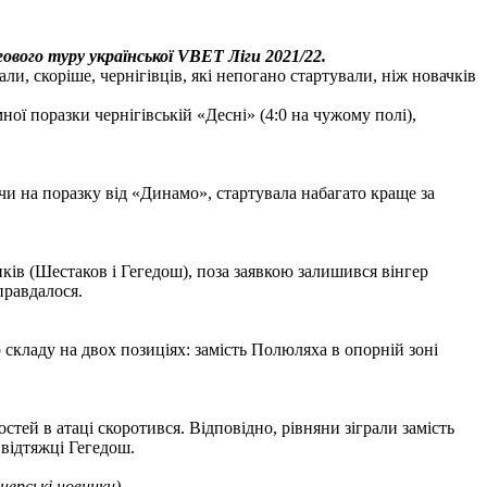
ргового туру української VBET Ліги
2021
/22.
, скоріше, чернігівців, які непогано стартували, ніж новачків
ої поразки чернігівській «Десні» (4:0 на чужому полі),
чи на поразку від «Динамо», стартувала набагато краще за
иків (Шестаков і Гегедош), поза заявкою залишився вінгер
правдалося.
кладу на двох позиціях: замість Полюляха в опорній зоні
стей в атаці скоротився. Відповідно, рівняни зіграли замість
 відтяжці Гегедош.
нерські новинки)