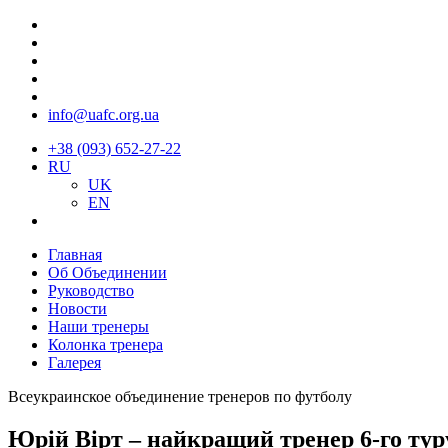
info@uafc.org.ua
+38 (093) 652-27-22
RU
UK
EN
Главная
Об Объединении
Руководство
Новости
Наши тренеры
Колонка тренера
Галерея
Всеукраинское объединение тренеров по футболу
Юрій Вірт – найкращий тренер 6-го ту