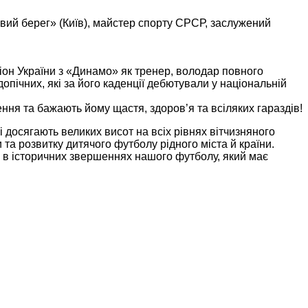
івий берег» (Київ), майстер спорту СРСР, заслужений
піон України з «Динамо» як тренер, володар повного
допічних, які за його каденції дебютували у національній
ня та бажають йому щастя, здоров’я та всіляких гараздів!
 досягають великих висот на всіх рівнях вітчизняного
та розвитку дитячого футболу рідного міста й країни.
і в історичних звершеннях нашого футболу, який має