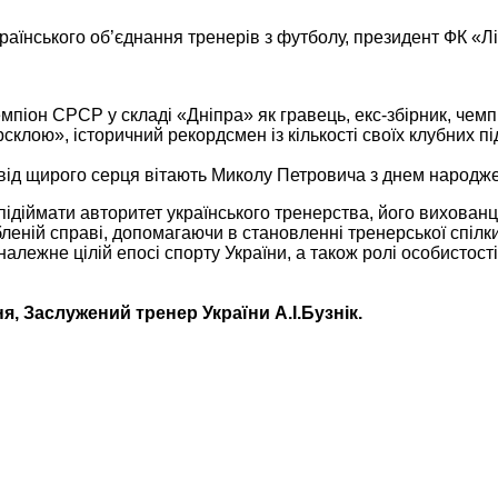
раїнського об’єднання тренерів з футболу, президент ФК «Л
емпіон СРСР у складі «Дніпра» як гравець, екс-збірник, чем
склою», історичний рекордсмен із кількості своїх клубних пі
 від щирого серця вітають Миколу Петровича з днем народжен
ідіймати авторитет українського тренерства, його вихованці
ній справі, допомагаючи в становленні тренерської спілки 
лежне цілій епосі спорту України, а також ролі особистост
, Заслужений тренер України А.І.Бузнік.