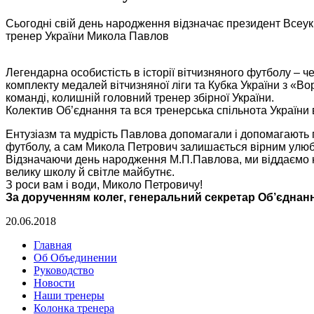
Сьогодні свій день народження відзначає президент Всеук
тренер України Микола Павлов
Легендарна особистість в історії вітчизняного футболу – ч
комплекту медалей вітчизняної ліги та Кубка України з «Вор
команді, колишній головний тренер збірної України.
Колектив Об’єднання та вся тренерська спільнота України
Ентузіазм та мудрість Павлова допомагали і допомагають п
футболу, а сам Микола Петрович залишається вірним улюбле
Відзначаючи день народження М.П.Павлова, ми віддаємо на
велику школу й світле майбутнє.
З роси вам і води, Миколо Петровичу!
За дорученням колег, генеральний секретар Об’єднання
20.06.2018
Главная
Об Объединении
Руководство
Новости
Наши тренеры
Колонка тренера