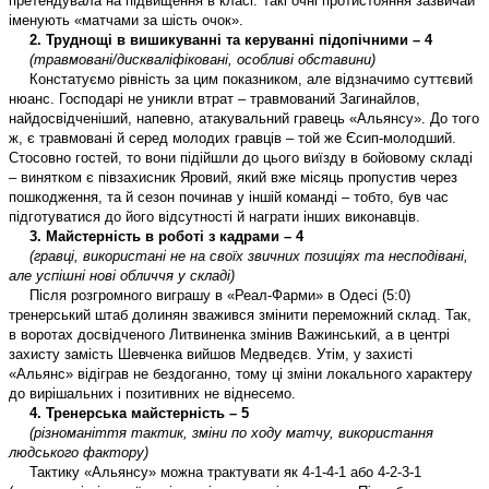
претендувала на підвищення в класі. Такі очні протистояння зазвичай
іменують «матчами за шість очок».
2. Труднощі в вишикуванні та керуванні підопічними – 4
(травмовані/дискваліфіковані, особливі обставини)
Констатуємо рівність за цим показником, але відзначимо суттєвий
нюанс. Господарі не уникли втрат – травмований Загинайлов,
найдосвідченіший, напевно, атакувальний гравець «Альянсу». До того
ж, є травмовані й серед молодих гравців – той же Єсип-молодший.
Стосовно гостей, то вони підійшли до цього виїзду в бойовому складі
– винятком є півзахисник Яровий, який вже місяць пропустив через
пошкодження, та й сезон починав у іншій команді – тобто, був час
підготуватися до його відсутності й награти інших виконавців.
3. Майстерність в роботі з кадрами – 4
(гравці, використані не на своїх звичних позиціях та несподівані,
але успішні нові обличчя у складі)
Після розгромного виграшу в «Реал-Фарми» в Одесі (5:0)
тренерський штаб долинян зважився змінити переможний склад. Так,
в воротах досвідченого Литвиненка змінив Важинський, а в центрі
захисту замість Шевченка вийшов Медведєв. Утім, у захисті
«Альянс» відіграв не бездоганно, тому ці зміни локального характеру
до вирішальних і позитивних не віднесемо.
4. Тренерська майстерність – 5
(різноманіття тактик, зміни по ходу матчу, використання
людського фактору)
Тактику «Альянсу» можна трактувати як 4-1-4-1 або 4-2-3-1