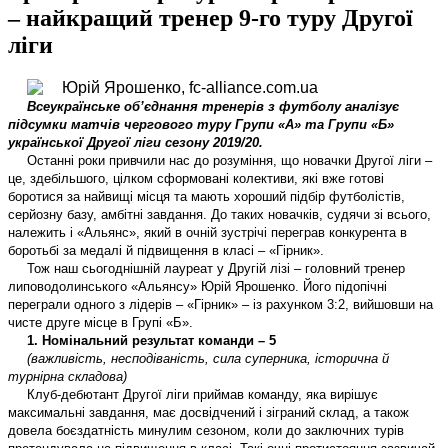
– найкращий тренер 9-го туру Другої
ліги
Всеукраїнське об’єднання тренерів з футболу аналізує
підсумки матчів чергового
туру Групи «А» та Групи «Б»
української Другої ліги
сезону 2019/20.
Останні роки привчили нас до розуміння, що новачки Другої ліги –
це, здебільшого, цілком сформовані колективи, які вже готові
боротися за найвищі місця та мають хороший підбір футболістів,
серйозну базу, амбітні завдання. До таких новачків, судячи зі всього,
належить і «Альянс», який в очній зустрічі переграв конкурента в
боротьбі за медалі й підвищення в класі – «Гірник».
Тож наш сьогоднішній лауреат у Другій лізі – головний тренер
липоводолинського «Альянсу» Юрій Ярошенко. Його підопічні
переграли одного з лідерів – «Гірник» – із рахунком 3:2, вийшовши на
чисте друге місце в Групі «Б».
1. Номінальний результат команди – 5
(важливість, несподіваність, сила суперника, історична й
турнірна складова)
Клуб-дебютант Другої ліги приймав команду, яка вирішує
максимальні завдання, має досвідчений і зіграний склад, а також
довела боєздатність минулим сезоном, коли до заключних турів