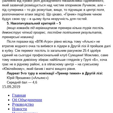
(залежно від ігрової ролі досвідченого півзахисника Піднебенного,
який зазвичай розміщується над чистим опорником Лучиком, але –
під суперника – то діє розкутіше, вище, то підчищає в центрі поля,
розпочинаючи атаки звідти). Що цікаво, «Гірник» подібним чином
будує свою гру – в цьому була незручність для гостей.
5. Накопичувальний критерій – 5
(якщо команда під керівництвом тренера кілька турів поспіль
демонструє чіткий прогрес, постійне поліпшення результатів,
тренерські новинки)
Після поразки від «ВПК-Агро» рівно місяць тому «Альнс» не
втратив жодного очка та вибився в лідери в Другій лізі й пройшов далі
в кубку. Сім перемог поспіль із загальним рахунком 25:4 здобув
єдиний на сьогодні професіональний клуб Сумщини! Можливо, саме
тому новачок дивізіону збирає найбільше глядачів у Групі «Б», хоча
грає не в рідному районі, а в обласному центрі – на сумському
«Ювілейному», який бачив і матчі вищого рівня.
Лауреат 9-го туру в номінації «Тренер тижня» в Другій лізі:
Юрій Ярошенко («Альянс»)
Середній бал — 4,6
15.09.2019
Главная
Об Объединении
Руководство
Новости