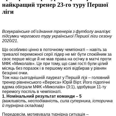
найкращий тренер 23-го туру Першої
ліги
Всеукраїнське об’єднання тренерів з футболу аналізує
підсумки чергового туру української Першої ліги сезону
2020/21.
Що особливо цінно в поточному чемпіонаті – навіть за
тривалої переможної серії лідер не міг бути спокійним за
своє перше місце й не мав права на осічку в матчі проти
МФК «Миколаїв». Це при тому, що самі гості були цілий
місяць без поразок і в першому колі відбирав у рівнян
безцінні очки.
Тож наш сьогоднішній лауреат у Першій лізі – головний
тренер рівненського «Вереса» Юрій Вірт. Його підопічні
вдома обіграли МФК «Миколаїв» (3:1), здобувши 11-ту
перемогу поспіль в чемпіонаті.
1. Номінальний результат команди – 5
(важливість, несподіваність, сила суперника, історична
й турнірна складова)
Передовсім, мотивувала турнірна ситуація –