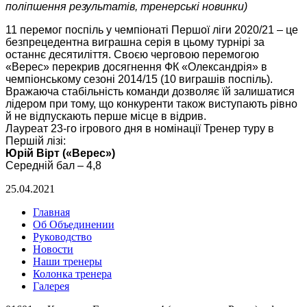
поліпшення результатів, тренерські новинки)
11 перемог поспіль у чемпіонаті Першої ліги 2020/21 – це
безпрецедентна виграшна серія в цьому турнірі за
останнє десятиліття. Своєю черговою перемогою
«Верес» перекрив досягнення ФК «Олександрія» в
чемпіонському сезоні 2014/15 (10 виграшів поспіль).
Вражаюча стабільність команди дозволяє їй залишатися
лідером при тому, що конкуренти також виступають рівно
й не відпускають перше місце в відрив.
Лауреат 23-го ігрового дня в номінації Тренер туру в
Першій лізі:
Юрій Вірт («Верес»)
Середній бал – 4,8
25.04.2021
Главная
Об Объединении
Руководство
Новости
Наши тренеры
Колонка тренера
Галерея