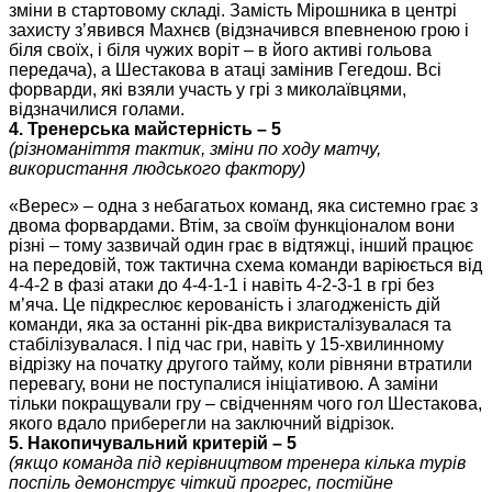
зміни в стартовому складі. Замість Мірошника в центрі
захисту з’явився Махнєв (відзначився впевненою грою і
біля своїх, і біля чужих воріт – в його активі гольова
передача), а Шестакова в атаці замінив Гегедош. Всі
форварди, які взяли участь у грі з миколаївцями,
відзначилися голами.
4. Тренерська майстерність – 5
(різноманіття тактик, зміни по ходу матчу,
використання людського фактору)
«Верес» – одна з небагатьох команд, яка системно грає з
двома форвардами. Втім, за своїм функціоналом вони
різні – тому зазвичай один грає в відтяжці, інший працює
на передовій, тож тактична схема команди варіюється від
4-4-2 в фазі атаки до 4-4-1-1 і навіть 4-2-3-1 в грі без
м’яча. Це підкреслює керованість і злагодженість дій
команди, яка за останні рік-два викристалізувалася та
стабілізувалася. І під час гри, навіть у 15-хвилинному
відрізку на початку другого тайму, коли рівняни втратили
перевагу, вони не поступалися ініціативою. А заміни
тільки покращували гру – свідченням чого гол Шестакова,
якого вдало приберегли на заключний відрізок.
5. Накопичувальний критерій – 5
(якщо команда під керівництвом тренера кілька турів
поспіль демонструє чіткий прогрес, постійне