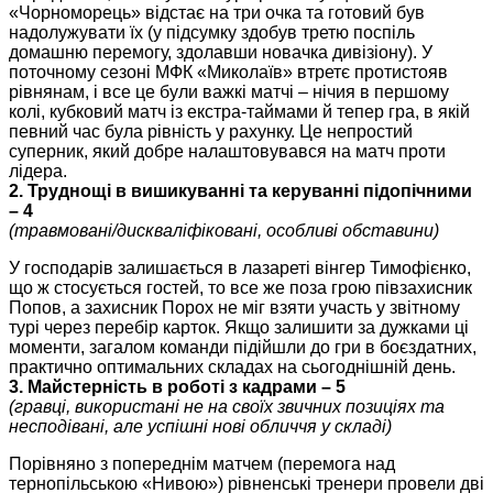
«Чорноморець» відстає на три очка та готовий був
надолужувати їх (у підсумку здобув третю поспіль
домашню перемогу, здолавши новачка дивізіону). У
поточному сезоні МФК «Миколаїв» втретє протистояв
рівнянам, і все це були важкі матчі – нічия в першому
колі, кубковий матч із екстра-таймами й тепер гра, в якій
певний час була рівність у рахунку. Це непростий
суперник, який добре налаштовувався на матч проти
лідера.
2. Труднощі в вишикуванні та керуванні підопічними
– 4
(травмовані/дискваліфіковані, особливі обставини)
У господарів залишається в лазареті вінгер Тимофієнко,
що ж стосується гостей, то все же поза грою півзахисник
Попов, а захисник Порох не міг взяти участь у звітному
турі через перебір карток. Якщо залишити за дужками ці
моменти, загалом команди підійшли до гри в боєздатних,
практично оптимальних складах на сьогоднішній день.
3. Майстерність в роботі з кадрами – 5
(гравці, використані не на своїх звичних позиціях та
несподівані, але успішні нові обличчя у складі)
Порівняно з попереднім матчем (перемога над
тернопільською «Нивою») рівненські тренери провели дві