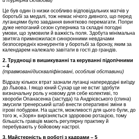
й турнірна складова)
Це був один із низки особливо відповідальних матчів у
боротьбі за медалі, тож немає нічого дивного, що перед
луганцями було завдання винятково перемагати. Попри
дуже непоганий сезон суперника та складні погодні
умови, що зумовили й важкість поля. Здобута мінімальна
звитяга примножилася синхронними невдачами
безпосередніх конкурентів у боротьбі за бронзу, яким за
календарем належало завітати в гості до грандів.
2. Труднощі в вишикуванні та керуванні підопічними
– 4
(травмовані/дискваліфіковані, особливі обставини)
Відразу кількох втрат зазнали луганці напередодні виїзду
до Львова. І якщо юний Сухар ще не встиг здобути
визначальну роль у новому для себе колективі, то
хвороби Опанасенка (застуда) та Андрієвського (спина)
змусили тренерський штаб внести оперативні зміни в
ігрові побудови. На щастя, можливості для цього були, до
того ж, «Зоря» вирізняється здоровою ротацією, тому
більшість гравців мають регулярну практику й
перебувають у бойовому настрої.
3. Майстерність в роботі з кадрами – 5