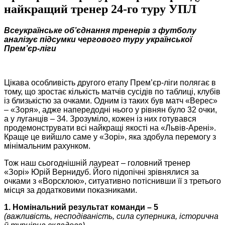
найкращий тренер 24-го туру УПЛ
Всеукраїнське об’єднання тренерів з футболу
аналізує підсумки чергового туру української
Прем’єр-ліги
Цікава особливість другого етапу Прем’єр-ліги полягає в
тому, що зростає кількість матчів сусідів по таблиці, клубів
із близькістю за очками. Одним із таких був матч «Верес»
– «Зоря», адже напередодні нього у рівнян було 32 очки,
а у луганців – 34. Зрозуміло, кожен із них готувався
продемонструвати всі найкращі якості на «Львів-Арені».
Краще це вийшло саме у «Зорі», яка здобула перемогу з
мінімальним рахунком.
Тож наш сьогоднішній лауреат – головний тренер
«Зорі»
Юрій Вернидуб. Його підопічні зрівнялися за
очками з «Ворсклою», ситуативно потіснивши її з третього
місця за додатковими показниками.
1. Номінальний результат команди – 5
(важливість, несподіваність, сила суперника, історична