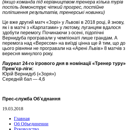
(якщо команда під керівництвом тренера кілька турів
поспіль демонструє чіткий прогрес, постійне
поліпшення результатів, тренерські новинки)
Це вже другий матч «Зорі» у Львові в 2018 році, й знову,
як і в матчі з «Карпатами» у лютому, луганцям вдалося
здобути перемогу. Починаючи з осені, підопічні
Вернидуба програвали у чемпіонаті лише грандам. А
перемога над «Вересом» на виїзді цінна ще й тим, що до
цього рівняни не програвали на «Арені Львів» 8 матчів з
вересня минулого року.
Лауреат 24-го ігрового дня в номінації «Тренер туру»
Прем’єр-ліги:
Юрій Вернидуб («Зоря»)
Середній бал — 4,6
Прес-служба Об’єднання
19.03.2018
Главная
Об Объединении
Руководство