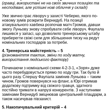
(гравці, використані не на своїх звичних позиціях та
несподівані, але успішні нові обличчя у складі)
Уже звично грає ліворуч у захисті Чеберко, якого по-
новому зумів розкрити Вернидуб. На позиції
атакувального хавбека розпочав матч Громов, давши
змогу Луньову знову спробувати себе ліворуч. Фаупала
лишився у запасі, що дозволило тренерському штабу
приберегти свіжі сили для збільшення тиску на редут
номінальних господарів за потреби.
4. Тренерська майстерність – 5
(різноманіття тактик, зміни по ходу матчу,
використання людського фактору)
Починаючи з номінальної схеми 4-2-3-1, «Зоря» дуже
часто перебудовується прямо по ходу гри. Так було й
цього разу. Спершу Фаупала замінив Луньова – таким
чином, Громов повернувся на фланг, а Юрі отримав
додаткову підтримку від свіжого гравця, здатного
постійно тримати в напрузі конкурентів. З наступними
замінами Вернидуб зміцнював центральний плацдарм, а
також насичував півзахист.
5. Накопичувальний критерій – 4