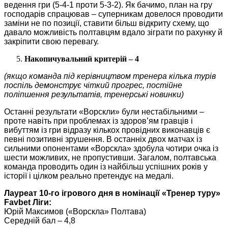
ведення гри (5-4-1 проти 5-3-2). Як бачимо, план на гру
господарів спрацював – суперникам довелося проводити
заміни не по позиції, ставити більш відкриту схему, що
давало можливість полтавцям вдало зіграти по рахунку й
закріпити свою перевагу.
Накопичувальний критерій – 4
(якщо команда під керівництвом тренера кілька турів
поспіль демонструє чіткий прогрес, постійне
поліпшення результатів, тренерські новинки)
Останні результати «Ворскли» були нестабільними –
проте навіть при проблемах із здоров’ям гравців і
вибуттям із гри відразу кількох провідних виконавців є
певні позитивні зрушення. В останніх двох матчах із
сильними опонентами «Ворскла» здобула чотири очка із
шести можливих, не пропустивши. Загалом, полтавська
команда проводить один із найбільш успішних років у
історії і цілком реально претендує на медалі.
Лауреат 10-го ігрового дня в номінації «Тренер туру»
Favbet Ліги:
Юрій Максимов («Ворскла» Полтава)
Середній бал – 4,8