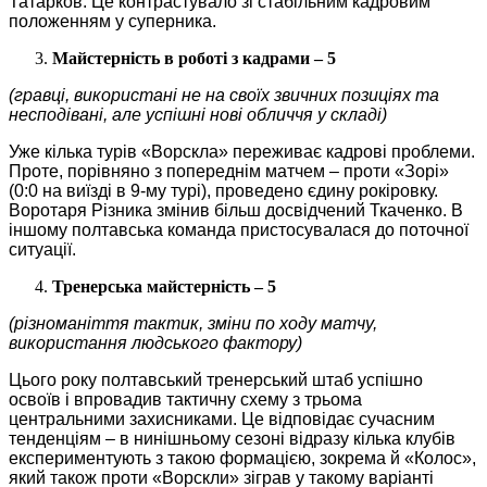
Татарков. Це контрастувало зі стабільним кадровим
положенням у суперника.
Майстерність в роботі з кадрами – 5
(гравці, використані не на своїх звичних позиціях та
несподівані, але успішні нові обличчя у складі)
Уже кілька турів «Ворскла» переживає кадрові проблеми.
Проте, порівняно з попереднім матчем – проти «Зорі»
(0:0 на виїзді в 9-му турі), проведено єдину рокіровку.
Воротаря Різника змінив більш досвідчений Ткаченко. В
іншому полтавська команда пристосувалася до поточної
ситуації.
Тренерська майстерність – 5
(різноманіття тактик, зміни по ходу матчу,
використання людського фактору)
Цього року полтавський тренерський штаб успішно
освоїв і впровадив тактичну схему з трьома
центральними захисниками. Це відповідає сучасним
тенденціям – в нинішньому сезоні відразу кілька клубів
експериментують з такою формацією, зокрема й «Колос»,
який також проти «Ворскли» зіграв у такому варіанті