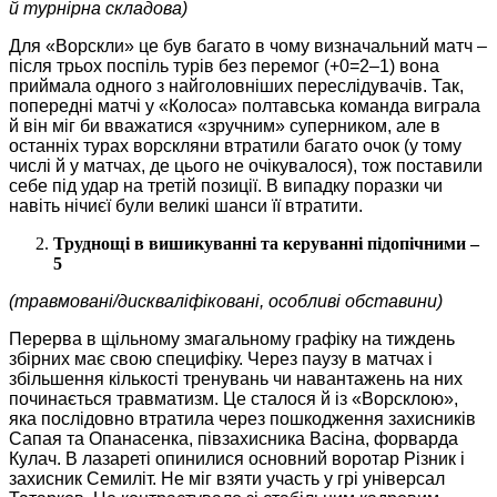
й турнірна складова)
Для «Ворскли» це був багато в чому визначальний матч –
після трьох поспіль турів без перемог (+0=2–1) вона
приймала одного з найголовніших переслідувачів. Так,
попередні матчі у «Колоса» полтавська команда виграла
й він міг би вважатися «зручним» суперником, але в
останніх турах ворскляни втратили багато очок (у тому
числі й у матчах, де цього не очікувалося), тож поставили
себе під удар на третій позиції. В випадку поразки чи
навіть нічиєї були великі шанси її втратити.
Труднощі в вишикуванні та керуванні підопічними –
5
(травмовані/дискваліфіковані, особливі обставини)
Перерва в щільному змагальному графіку на тиждень
збірних має свою специфіку. Через паузу в матчах і
збільшення кількості тренувань чи навантажень на них
починається травматизм. Це сталося й із «Ворсклою»,
яка послідовно втратила через пошкодження захисників
Сапая та Опанасенка, півзахисника Васіна, форварда
Кулач. В лазареті опинилися основний воротар Різник і
захисник Семиліт. Не міг взяти участь у грі універсал