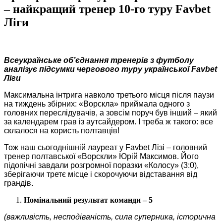
– найкращий тренер 10-го туру Favbet
Ліги
Всеукраїнське об’єднання тренерів з футболу
аналізує підсумки чергового туру української Favbet
Ліги
Максимальна інтрига навколо третього місця після паузи
на тиждень збірних: «Ворскла» приймала одного з
головних переслідувачів, а зовсім поруч був інший – який
за календарем грав із аутсайдером. І треба ж такого: все
склалося на користь полтавців!
Тож наш сьогоднішній лауреат у Favbet Лізі – головний
тренер полтавської «Ворскли» Юрій Максимов. Його
підопічні завдали розгромної поразки «Колосу» (3:0),
зберігаючи третє місце і скорочуючи відставання від
грандів.
Номінальний результат команди – 5
(важливість, несподіваність, сила суперника, історична