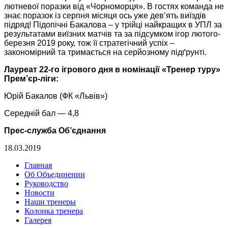
лютневої поразки від «Чорноморця». В гостях команда не
знає поразок із серпня місяця ось уже дев’ять виїздів
підряд! Підопічні Бакалова – у трійці найкращих в УПЛ за
результатами виїзних матчів та за підсумком ігор лютого-
березня 2019 року, тож її стратегічний успіх –
закономірний та тримається на серйозному підґрунті.
Лауреат 22-го ігрового дня в номінації «Тренер туру»
Прем’єр-ліги:
Юрій Бакалов (ФК «Львів»)
Середній бал — 4,8
Прес-служба Об’єднання
18.03.2019
Главная
Об Объединении
Руководство
Новости
Наши тренеры
Колонка тренера
Галерея