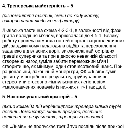
4. Тренерська майстерність – 5
(різноманіття тактик, зміни по ходу матчу,
використання людського фактору)
Львівська тактична схема 4-2-3-1, в залежності від фази
гри та володіння м’ячем, варіювалася до 4-5-1. Велику
роботу провела команда гостей в організації колективних
дій, завдяки чому налагодила відбір та перехоплення
задалеко від власних воріт, виключила найгостріших
гравців суперника та при відносно невеликій кількості
створених нагод зуміла забити переможний м’яч і
створити ще, як мінімум, один стовідсотковий шанс. При
раціональній, лаконічній манері гри, ФК «Львів» зумів
досягнути потрібного результату, зруйнувавши всі
стереотипи стосовно «імпульсивних легіонерів»,
«малонавчених новачків із нижчих ліг» і так далі.
5. Накопичувальний критерій – 5
(якщо команда під керівництвом тренера кілька турів
поспіль демонструє чіткий прогрес, постійне
поліпшення результатів, тренерські новинки)
ФК «Львів» не пропускає третій тур поспіль після прикрої