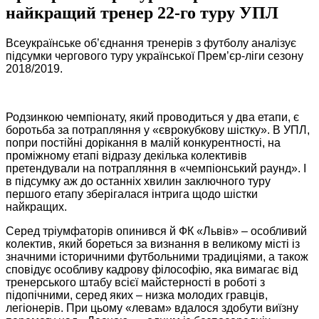
найкращий тренер 22-го туру УПЛ
Всеукраїнське об’єднання тренерів з футболу аналізує
підсумки чергового туру української Прем’єр-ліги сезону
2018/2019.
Родзинкою чемпіонату, який проводиться у два етапи, є
боротьба за потрапляння у «єврокубкову шістку». В УПЛ,
попри постійні дорікання в малій конкурентності, на
проміжному етапі відразу декілька колективів
претендували на потрапляння в «чемпіонський раунд». І
в підсумку аж до останніх хвилин заключного туру
першого етапу зберігалася інтрига щодо шістки
найкращих.
Серед тріумфаторів опинився й ФК «Львів» – особливий
колектив, який бореться за визнання в великому місті із
значними історичними футбольними традиціями, а також
сповідує особливу кадрову філософію, яка вимагає від
тренерського штабу всієї майстерності в роботі з
підопічними, серед яких – низка молодих гравців,
легіонерів. При цьому «левам» вдалося здобути виїзну