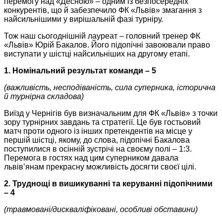
перемогу над «Десною» – одним із безпосередніх
конкурентів, що й забезпечило ФК «Львів» змагання з
найсильнішими у вирішальній фазі турніру.
Тож наш сьогоднішній лауреат – головний тренер ФК
«Львів»
Юрій Бакалов. Його підопічні завоювали право
виступати у шістці найсильніших на другому етапі.
1. Номінальний результат команди – 5
(важливість, несподіваність, сила суперника, історична
й турнірна складова)
Виїзд у Чернігів був визначальним для ФК «Львів» з точки
зору турнірних завдань та стратегії. Це був гостьовий
матч проти одного із інших претендентів на місце у
першій шістці, якому, до слова, підопічні Бакалова
поступилися в осінній зустрічі на своєму полі – 1:3.
Перемога в гостях над цим суперником давала
львів’янам прекрасну можливість досягти своєї цілі.
2. Труднощі в вишикуванні та керуванні підопічними
– 4
(травмовані/дискваліфіковані, особливі обставини)