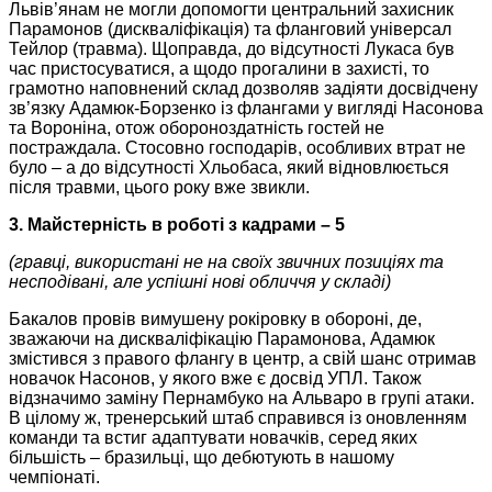
Львів’янам не могли допомогти центральний захисник
Парамонов (дискваліфікація) та фланговий універсал
Тейлор (травма). Щоправда, до відсутності Лукаса був
час пристосуватися, а щодо прогалини в захисті, то
грамотно наповнений склад дозволяв задіяти досвідчену
зв’язку Адамюк-Борзенко із флангами у вигляді Насонова
та Вороніна, отож обороноздатність гостей не
постраждала. Стосовно господарів, особливих втрат не
було – а до відсутності Хльобаса, який відновлюється
після травми, цього року вже звикли.
3. Майстерність в роботі з кадрами – 5
(гравці, використані не на своїх звичних позиціях та
несподівані, але успішні нові обличчя у складі)
Бакалов провів вимушену рокіровку в обороні, де,
зважаючи на дискваліфікацію Парамонова, Адамюк
змістився з правого флангу в центр, а свій шанс отримав
новачок Насонов, у якого вже є досвід УПЛ. Також
відзначимо заміну Пернамбуко на Альваро в групі атаки.
В цілому ж, тренерський штаб справився із оновленням
команди та встиг адаптувати новачків, серед яких
більшість – бразильці, що дебютують в нашому
чемпіонаті.