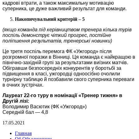
кадрові втрати, а також максимальну мотивацію
суперника, це дуже важливий результат для команди.
Накопичувальний критерій – 5
(якщо команда під керівництвом тренера кілька турів
поспіль демонструє чіткий прогрес, постійне
поліпшення результатів, тренерські новинки)
Це третя поспіль перемога ФК «Ужгород» після
розгромної поразки в Вінниці. Ця команда є найкращою в
північно-західній групі за результатами виїзних матчів.
Обігравши безпосередніх конкурентів у боротьбі за
підвищення в класі, ужгородці одноосібно очолили
турнірну таблицю й позбавили свого суперника переваги
в очних зустрічах.
Лауреат 22-го туру в номінації «Тренер тижня» в
Другій лізі:
Володимир Васютик (ФК «Ужгород»)
Середній бал — 4,8
17.05.2021
Главная
Об Объединении