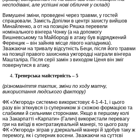
несподівані, але успішні нові обличчя у складі)
Вимушені зміни, проведені через травми, у гостей
спрацювали. Замість Допілки в центрі захисту вийшов
Минайленко, а от на позицію Ряшка перевели
номінального вінгера Чонку (а на допомогу
Вишневському та Майбороді в атаку був відряджений
Ференцик – він зайняв місце лівого нападника).
Зважаючи на тривалу відсутність Беци, після його травми
на позиції правого захисника ужгородці награли вінгера
Машталіра. Після серії замін з виходом Ценя він зміг
повернутися в атаку.
Тренерська майстерність – 5
(різноманіття тактик, зміни по ходу матчу,
використання людського фактору)
ФК «Ужгород» системно використовує 4-1-4-1, і цього
разу він зіткнувся із суперником зі схожою формацією та
слабкими й сильними сторонами. Якщо в першому колі
на Закарпатті «Карпати» (Галич) використали перевагу
гри на виїзді в контратакувальній манері, то цього разу
ФК «Ужгород» зіграв у дзеркальній манері й здобув таку ж
перемогу, як і суперник восени. Зважаючи на суттєві