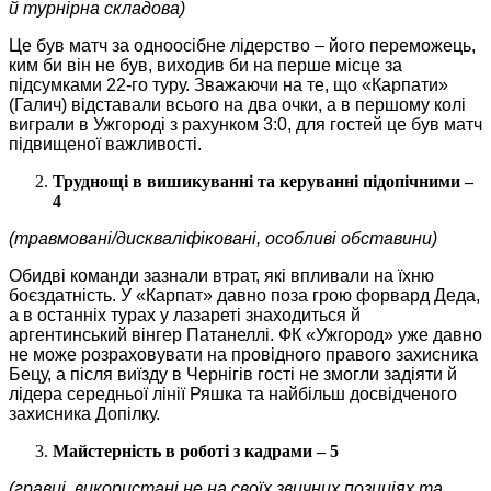
й турнірна складова)
Це був матч за одноосібне лідерство – його переможець,
ким би він не був, виходив би на перше місце за
підсумками 22-го туру. Зважаючи на те, що «Карпати»
(Галич) відставали всього на два очки, а в першому колі
виграли в Ужгороді з рахунком 3:0, для гостей це був матч
підвищеної важливості.
Труднощі в вишикуванні та керуванні підопічними –
4
(травмовані/дискваліфіковані, особливі обставини)
Обидві команди зазнали втрат, які впливали на їхню
боєздатність. У «Карпат» давно поза грою форвард Деда,
а в останніх турах у лазареті знаходиться й
аргентинський вінгер Патанеллі. ФК «Ужгород» уже давно
не може розраховувати на провідного правого захисника
Бецу, а після виїзду в Чернігів гості не змогли задіяти й
лідера середньої лінії Ряшка та найбільш досвідченого
захисника Допілку.
Майстерність в роботі з кадрами – 5
(гравці, використані не на своїх звичних позиціях та