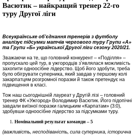
Васютик – найкращий тренер 22-го
туру Другої ліги
Всеукраїнське об’єднання тренерів з футболу
аналізує підсумки матчів чергового
туру Групи «А»
та Групи «Б» української Другої ліги
сезону 2020/21.
Зважаючи на те, що головний конкурент – «Поділля» –
пропускало цей тур, в ужгородців з’являлася можливість
захопити одноосібне лідерство. Щоб його здобути, треба
було обігрувати суперника, який завдав у першому колі
закарпатцям розгромної поразки й також претендує на
підвищення в класі.
Тож наш сьогоднішній лауреат у Другій лізі – головний
тренер ФК «Ужгород» Володимир Васютик. Його підопічні
завдали виїзної поразки галицьким «Карпатам» (3:0),
здобувши одноосібне лідерство за підсумками туру.
Номінальний результат команди – 5
(важливість, несподіваність, сила суперника, історична