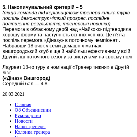
5. Накопичувальний критерій – 5
(якщо команда під керівництвом тренера кілька турів
поспіль демонструє чіткий прогрес, постійне
поліпшення результатів, тренерські новинки)
Перемога в обласному дербі над «Чайкою» підтвердила
хорошу форму та наступність осінніх успіхів. Це п’ята
поспіль перемога «Діназу» в поточному чемпіонаті.
Набравши 18 очок у семи домашніх матчах,
вишгородський клуб є ще й найбільш ефективним у всій
Другій лізі поточного сезону за виступами на своєму полі.
Лауреат 13-го туру в номінації «Тренер тижня» в Другій
лізі:
(«Діназ» Вишгород)
Середній бал — 4,8
20.03.2021
Главная
Об Объединении
Руководство
Новости
Наши тренеры
Колонка тренера