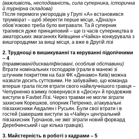
(важливість, несподіваність, сила суперника, історична
й турнірна складова)
Після перемоги ужгородців у Групі «А» встановився
тріумвірат – щоб зберегти перше місце, «Діназу»
обов’язково треба було вигравати. Та й суперник
трапився дуже принциповий – ще із часів суперництва в
аматорських змаганнях Київщини «Чайка» конкурувала з
вишгородцями за вищі місця, а вже в Другій лізі
2. Труднощі в вишикуванні та керуванні підопічними
– 4
(травмовані/дискваліфіковані, особливі обставини)
Втрати номінальних господарів (грали в манежі зі
штучним покриттям на базі ФК «Динамо» Київ) можна
назвати досить суттєвими. Не забуваймо, що команда
вперше грала після втрати свого найвлучнішого гравця –
Чепурненко взимку повернувся в «Десну» й продовжив
виступи в Favbet Лізі. Через травми не могли зіграти
захисник Корешков, опорник Петренко, атакувальні
півзахисники Авдалян і Русьян. Були свої втрати і в
гостей (завершив виступи за «Чайку» центральний
півзахисник Турчанов, не зміг зіграти новий форвард
Деребчинський і ще кілька гравців).
3. Майстерність в роботі з кадрами – 5