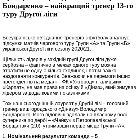
Бондаренко – найкращий тренер 13-го
туру Другої ліги
Всеукраїнське об’єднання тренерів з футболу аналізує
підсумки матчів чергового туру Групи «А» та Групи «Б»
української Другої ліги сезону 2020/21.
Щільність лідерів у західній групі Другої ліги дуже
серйозна – фактично в межах одного туру можна
втратити не одну, а кілька сходинок, і потім важко
наздоганяти конкурентів. Зважаючи на перемоги інших
претендентів на медалі – ФК «Ужгород» і галицьких
«Карпат», не мав права на осічку й «Діназ», який зимував
лідером за додатковими показниками.
Тож наш сьогоднішній лауреат у Другій лізі – головний
тренер вишгородського «Діназу» Володимир
Бондаренко. Його підопічні здолали на власному полі
суперника по дербі – «Чайку» з Петропавлівської
Борщагівки (2:0), утримавши перше місце Групи «А».
1. Номінальний результат команди – 5