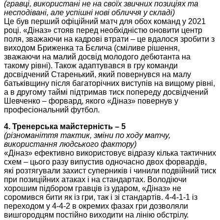
(гравці, використані не на своїх звичних позиціях та
несподівані, але успішні нові обличчя у складі)
Це був перший офіційний матч для обох команд у 2021
році. «Діназ» стояв перед необхідністю оновити центр
поля, зважаючи на кадрові втрати – це вдалося зробити з
виходом Бриженка та Бєлича (сміливе рішення,
зважаючи на малий досвід молодого дебютанта на
такому рівні). Також адаптувався в гру команди
досвідчений Старенький, який повернувся на малу
батьківщину після багаторічних виступів на вищому рівні,
а в другому таймі підтримав тиск попереду досвідчений
Шевченко – форвард, якого «Діназ» повернув у
професіональний футбол.
4. Тренерська майстерність – 5
(різноманіття тактик, зміни по ходу матчу,
використання людського фактору)
«Діназ» ефективно використовує відразу кілька тактичних
схем – цього разу випустив одночасно двох форвардів,
які розтягували захист суперників і чинили подвійний тиск
при позиційних атаках і на стандартах. Володіючи
хорошим підбором гравців із ударом, «Діназ» не
соромився бити як із гри, так і зі стандартів. 4-4-1-1 із
переходом у 4-4-2 в окремих фазах гри дозволяли
вишгородцям постійно виходити на лінію обстрілу.