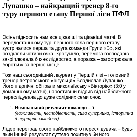
Лупашко – найкращий тренер 8-го
туру першого етапу Першої ліги ПФЛ
Осінь підносить нам все цікавіші та цікавіші матчі. В
передостанньому турі першого кола першого етапу
зустрічалися перша та друга команди Групи «Б», які
розділяли чотири очка. Зрозуміло, перемога господарів
закріплювала б їхнє лідерство, а поразка – загострювала
боротьбу за перше місце.
Тож наш сьогоднішній лауреат у Першій лізі – головний
тренер петровського «Інгульця» Владислав Лупашко.
Його підопічні обіграли миколаївську «Вікторію» (3:0 у
домашньому матчі), наростивши відрив від найближчого
переслідувача до дуже солідних семи очок.
Номінальний результат команди – 5
(важливість, несподіваність, сила суперника, історична
й турнірна складова)
Лідер переграв свого найближчого переслідувача – будь-
який інший результат суттєво похитнув би його