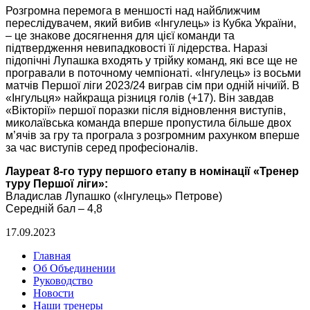
Розгромна перемога в меншості над найближчим
переслідувачем, який вибив «Інгулець» із Кубка України,
‒ це знакове досягнення для цієї команди та
підтвердження невипадковості її лідерства. Наразі
підопічні Лупашка входять у трійку команд, які все ще не
програвали в поточному чемпіонаті. «Інгулець» із восьми
матчів Першої ліги 2023/24 виграв сім при одній нічиїй. В
«Інгульця» найкраща різниця голів (+17). Він завдав
«Вікторії» першої поразки після відновлення виступів,
миколаївська команда вперше пропустила більше двох
м’ячів за гру та програла з розгромним рахунком вперше
за час виступів серед професіоналів.
Лауреат 8-го туру першого етапу в номінації «Тренер
туру Першої ліги»:
Владислав Лупашко («Інгулець» Петрове)
Середній бал – 4,8
17.09.2023
Главная
Об Объединении
Руководство
Новости
Наши тренеры