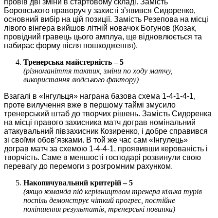
провів дві зміни в стартовому складі. Замість
Боровського праворуч у захисті з’явився Сидоренко,
основний вибір на цій позиції. Замість Резепова на місці
лівого вінгера вийшов літній новачок Богунов (Козак,
провідний гравець цього амплуа, ще відновлюється та
набирає форму після пошкодження).
Тренерська майстерність – 5
(різноманіття тактик, зміни по ходу матчу,
використання людського фактору)
Взагалі в «Інгульця» награна базова схема 1-4-1-4-1,
проте вилучення вже в першому таймі змусило
тренерський штаб до творчих рішень. Замість Сидоренка
на місці правого захисника матч дограв номінальний
атакувальний півзахисник Козиренко, і добре справився
зі своїми обов’язками. В той же час сам «Інгулець»
дограв матч за схемою 1-4-4-1, проявивши керованість і
творчість. Саме в меншості господарі розвинули свою
перевагу до перемоги з розгромним рахунком.
Накопичувальний критерій – 5
(якщо команда під керівництвом тренера кілька турів
поспіль демонструє чіткий прогрес, постійне
поліпшення результатів, тренерські новинки)