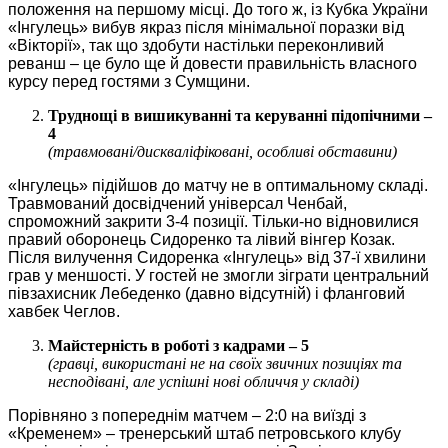
положення на першому місці. До того ж, із Кубка України
«Інгулець» вибув якраз після мінімальної поразки від
«Вікторії», так що здобути настільки переконливий
реванш – це було ще й довести правильність власного
курсу перед гостями з Сумщини.
Труднощі в вишикуванні та керуванні підопічними –
4
(травмовані/дискваліфіковані, особливі обставини)
«Інгулець» підійшов до матчу не в оптимальному складі.
Травмований досвідчений універсал Ченбай,
спроможний закрити 3-4 позиції. Тільки-но відновилися
правий оборонець Сидоренко та лівий вінгер Козак.
Після вилучення Сидоренка «Інгулець» від 37-ї хвилини
грав у меншості. У гостей не змогли зіграти центральний
півзахисник Лебеденко (давно відсутній) і фланговий
хавбек Чеглов.
Майстерність в роботі з кадрами – 5
(гравці, використані не на своїх звичних позиціях та
несподівані, але успішні нові обличчя у складі)
Порівняно з попереднім матчем – 2:0 на виїзді з
«Кременем» ‒ тренерський штаб петровського клубу