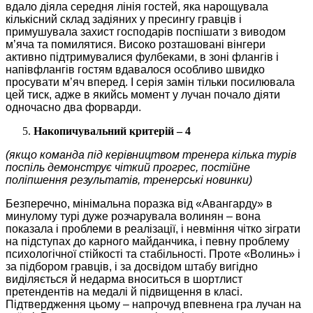
вдало діяла середня лінія гостей, яка нарощувала
кількісний склад задіяних у пресингу гравців і
примушувала захист господарів поспішати з виводом
м’яча та помилятися. Високо розташовані вінгери
активно підтримувалися фулбеками, в зоні флангів і
напівфлангів гостям вдавалося особливо швидко
просувати м’яч вперед. І серія замін тільки посилювала
цей тиск, адже в якийсь момент у лучан почало діяти
одночасно два форварди.
Накопичувальний критерій – 4
(якщо команда під керівництвом тренера кілька турів
поспіль демонструє чіткий прогрес, постійне
поліпшення результатів, тренерські новинки)
Безперечно, мінімальна поразка від «Авангарду» в
минулому турі дуже розчарувала волинян – вона
показала і проблеми в реалізації, і невміння чітко зіграти
на підступах до карного майданчика, і певну проблему
психологічної стійкості та стабільності. Проте «Волинь» і
за підбором гравців, і за досвідом штабу вигідно
виділяється й недарма вноситься в шортлист
претендентів на медалі й підвищення в класі.
Підтвердження цьому – напрочуд впевнена гра лучан на