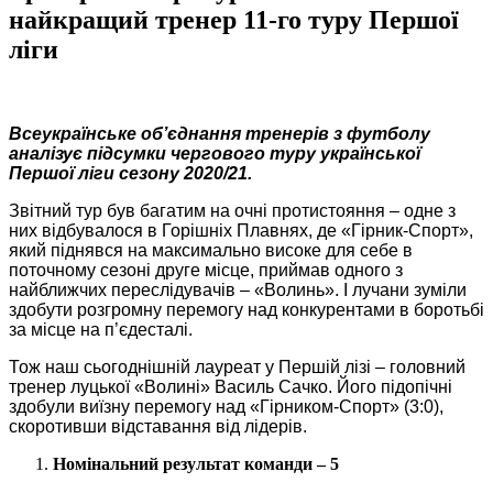
найкращий тренер 11-го туру Першої
ліги
Всеукраїнське об’єднання тренерів з футболу
аналізує підсумки чергового
туру української
Першої ліги сезону 2020/21.
Звітний тур був багатим на очні протистояння – одне з
них відбувалося в Горішніх Плавнях, де «Гірник-Спорт»,
який піднявся на максимально високе для себе в
поточному сезоні друге місце, приймав одного з
найближчих переслідувачів – «Волинь». І лучани зуміли
здобути розгромну перемогу над конкурентами в боротьбі
за місце на п’єдесталі.
Тож наш сьогоднішній лауреат у Першій лізі – головний
тренер луцької «Волині» Василь Сачко. Його підопічні
здобули виїзну перемогу над «Гірником-Спорт» (3:0),
скоротивши відставання від лідерів.
Номінальний результат команди – 5