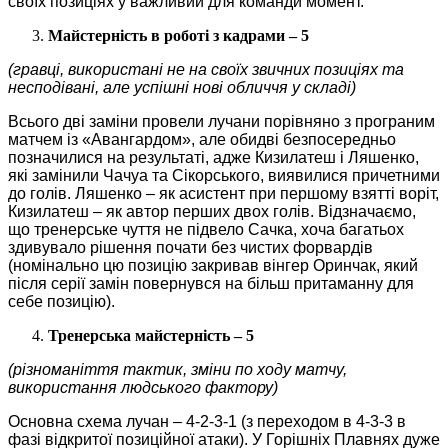
своїх позиціях у важливий для команди момент.
Майстерність в роботі з кадрами – 5
(гравці, використані не на своїх звичних позиціях та
несподівані, але успішні нові обличчя у складі)
Всього дві заміни провели лучани порівняно з програним
матчем із «Авангардом», але обидві безпосередньо
позначилися на результаті, адже Кизилатеш і Ляшенко,
які замінили Чачуа та Сікорського, виявилися причетними
до голів. Ляшенко – як асистент при першому взятті воріт,
Кизилатеш – як автор перших двох голів. Відзначаємо,
що тренерське чуття не підвело Сачка, хоча багатьох
здивувало рішення почати без чистих форвардів
(номінально цю позицію закривав вінгер Оринчак, який
після серії замін повернувся на більш притаманну для
себе позицію).
Тренерська майстерність – 5
(різноманіття тактик, зміни по ходу матчу,
використання людського фактору)
Основна схема лучан – 4-2-3-1 (з переходом в 4-3-3 в
фазі відкритої позиційної атаки). У Горішніх Плавнях дуже