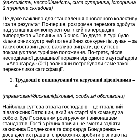
(важливість, несподіваність, сила суперника, історична
й турнірна складова)
Це дуже важлива для становлення оновленого колективу
гра та результат. По-перше, розгромна перемога здобута
над успішнішим конкурентом, який напередодні
випереджав «Волинь» на 5 очок. По-друге, в турі було
кілька очних зустрічей потенційних конкурентів лучан – за
таких обставин дуже важливо виграти, це суттєво
покращує твоє турнірне положення. По-третє, після
несподіваної домашньої поразки від одного з аутсайдерів
– «Авангарду» (0:1) волиняни потребували саме такої
переконливої сатисфакції.
Труднощі в вишикуванні та керуванні підопічними –
4
(травмовані/дискваліфіковані, особливі обставини)
Найбільш суттєва втрата господарів – центральний
півзахисник Батюшин, який на старті вів команду за
собою, був її основним розігруючим і виконавцем
стандартів. Гості з різних причин не змогли задіяти
захисника Болденкова та форварда Бондаренка –
досвідчених гравців, спроможних зробити різницю на