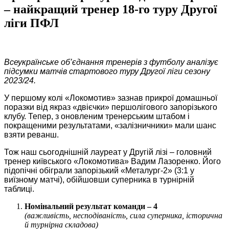
– найкращий тренер 18-го туру Другої
ліги ПФЛ
Всеукраїнське об’єднання тренерів з футболу аналізує
підсумки матчів стартового туру Другої ліги
сезону
2023/24.
У першому колі «Локомотив» зазнав прикрої домашньої
поразки від якраз «двієчки» першолігового запорізького
клубу. Тепер, з оновленим тренерським штабом і
покращеними результатами, «залізничники» мали шанс
взяти реванш.
Тож наш сьогоднішній лауреат у Другій лізі – головний
тренер київського «Локомотива» Вадим Лазоренко. Його
підопічні обіграли запорізький «Металург-2» (3:1 у
виїзному матчі), обійшовши суперника в турнірній
таблиці.
Номінальний результат команди – 4
(важливість, несподіваність, сила суперника, історична
й турнірна складова)