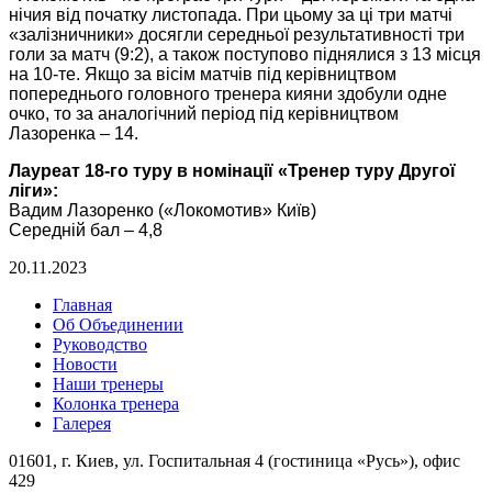
нічия від початку листопада. При цьому за ці три матчі
«залізничники» досягли середньої результативності три
голи за матч (9:2), а також поступово піднялися з 13 місця
на 10-те. Якщо за вісім матчів під керівництвом
попереднього головного тренера кияни здобули одне
очко, то за аналогічний період під керівництвом
Лазоренка – 14.
Лауреат 18-го туру в номінації «Тренер туру Другої
ліги»:
Вадим Лазоренко («Локомотив» Київ)
Середній бал – 4,8
20.11.2023
Главная
Об Объединении
Руководство
Новости
Наши тренеры
Колонка тренера
Галерея
01601, г. Киев, ул. Госпитальная 4 (гостиница «Русь»), офис
429