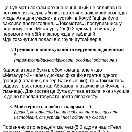
Це був матч локального значення, який не впливав на
положення лідерів або ж стратегічно важливий розподіл
місць. Але для учасників зустрічі в Кочубіївці це було
важливе протистояння. «Локомотив», поступившись у
першому колі «Металургу-2» (0:2 вдома), в випадку
перемоги міг обійти запоріжців у таблиці й
відштовхнутися подалі від групи аутсайдерів.
Труднощі в вишикуванні та керуванні підопічними –
5
(травмовані/дискваліфіковані, особливі обставини)
Кадрові втрати були в обох команд, але якщо
«Металург-2» через дискваліфікацію втратив одного
гравця (нападник, вінгер Васильченко), то «Локомотив» ‒
відразу трьох (воротар Абрамов, півзахисники Жуков та
Уманець). Для гостей це була суттєва втрата, яка змусила
їх дещо перелаштовувати центр півзахисту.
Майстерність в роботі з кадрами – 5
(гравці, використані не на своїх звичних позиціях та
несподівані, але успішні нові обличчя у складі)
Порівняно з попереднім матчем (5:0 вдома над «Реал