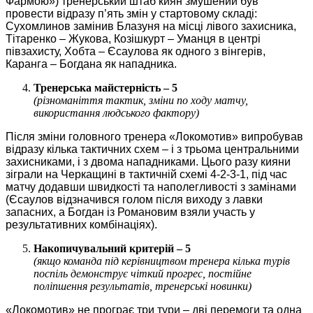
Фармою») тренерський штаб киян змушений був
провести відразу п’ять змін у стартовому складі:
Сухомлинов замінив Блазуня на місці лівого захисника,
Тітаренко – Жукова, Козішкурт – Уманця в центрі
півзахисту, Хобта – Єсаулова як одного з вінгерів,
Каранга – Богдана як нападника.
Тренерська майстерність – 5
(різноманіття тактик, зміни по ходу матчу,
використання людського фактору)
Після зміни головного тренера «Локомотив» випробував
відразу кілька тактичних схем – і з трьома центральними
захисниками, і з двома нападниками. Цього разу кияни
зіграли на Черкащині в тактичній схемі 4-2-3-1, під час
матчу додавши швидкості та наполегливості з замінами
(Єсаулов відзначився голом після виходу з лавки
запасних, а Богдан із Романовим взяли участь у
результативних комбінаціях).
Накопичувальний критерій – 5
(якщо команда під керівництвом тренера кілька турів
поспіль демонструє чіткий прогрес, постійне
поліпшення результатів, тренерські новинки)
«Локомотив» не програє три тури – дві перемоги та одна